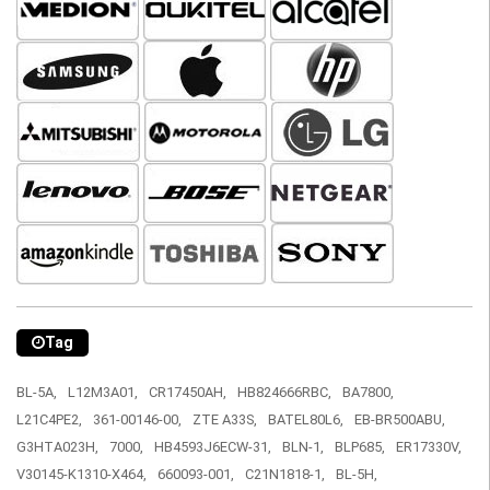
Tag
BL-5A,
L12M3A01,
CR17450AH,
HB824666RBC,
BA7800,
L21C4PE2,
361-00146-00,
ZTE A33S,
BATEL80L6,
EB-BR500ABU,
G3HTA023H,
7000,
HB4593J6ECW-31,
BLN-1,
BLP685,
ER17330V,
V30145-K1310-X464,
660093-001,
C21N1818-1,
BL-5H,