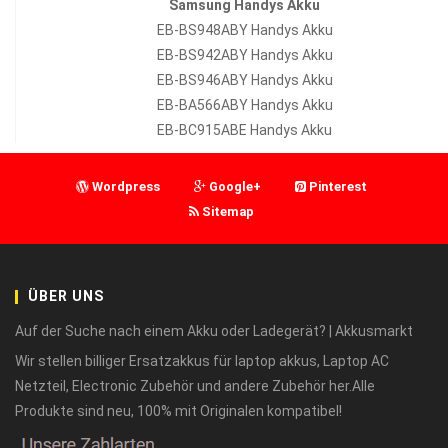
Samsung Handys Akku
EB-BS948ABY Handys Akku
EB-BS942ABY Handys Akku
EB-BS946ABY Handys Akku
EB-BA566ABY Handys Akku
EB-BC915ABE Handys Akku
Wordpress
Google+
Pinterest
Sitemap
ÜBER UNS
Auf der Suche nach einem Akku oder Ladegerät? | Akkusmarkt
Wir stellen billiger Ersatzakkus für laptop akkus, Laptop AC
Netzteil, Electronic Zubehör und andere Zubehör her.Alle
Produkte sind neu, 100% mit Originalen kompatibel!