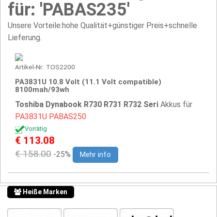
für: 'PABAS235'
Unsere Vorteile:hohe Qualität+günstiger Preis+schnelle
Lieferung.
Artikel-Nr.: TOS2200
PA3831U 10.8 Volt (11.1 Volt compatible)
8100mah/93wh
Toshiba Dynabook R730 R731 R732 Seri
Akkus für
PA3831U
PABAS250
Vorrätig
€ 113.08
€ 158.00
-25%
Mehr info
Heiße Marken