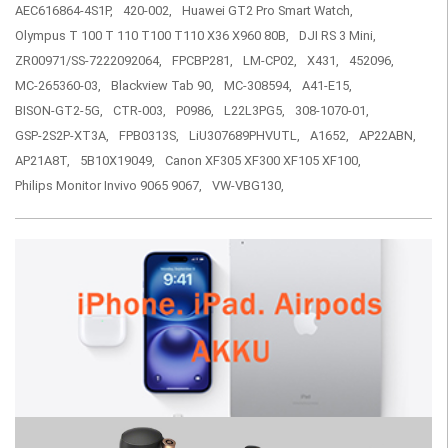
AEC616864-4S1P,
420-002,
Huawei GT2 Pro Smart Watch,
Olympus T 100 T 110 T100 T110 X36 X960 80B,
DJI RS 3 Mini,
ZR00971/SS-7222092064,
FPCBP281,
LM-CP02,
X431,
452096,
MC-265360-03,
Blackview Tab 90,
MC-308594,
A41-E15,
BISON-GT2-5G,
CTR-003,
P0986,
L22L3PG5,
308-1070-01,
GSP-2S2P-XT3A,
FPB0313S,
LiU307689PHVUTL,
A1652,
AP22ABN,
AP21A8T,
5B10X19049,
Canon XF305 XF300 XF105 XF100,
Philips Monitor Invivo 9065 9067,
VW-VBG130,