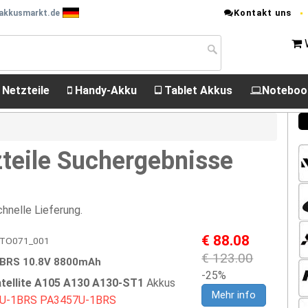
Kontakt uns
 akkusmarkt.de
 Netzteile
Handy-Akku
Tablet Akkus
Noteboo
teile Suchergebnisse
hnelle Lieferung.
€ 88.08
 EPTO071_001
€ 123.00
BRS 10.8V 8800mAh
-25%
tellite A105 A130 A130-ST1
Akkus
Mehr info
U-1BRS
PA3457U-1BRS