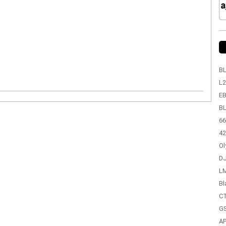
BL
L2
EB
BL
66
42
Ol
DJ
LM
Bl
CT
GS
A