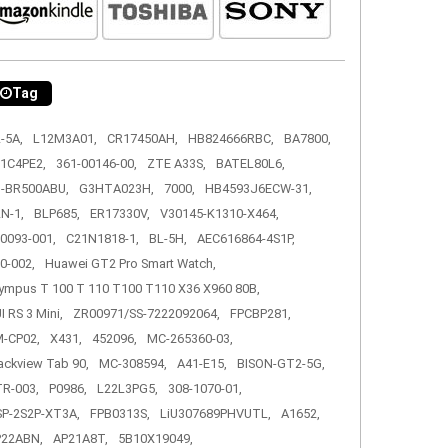
Tag
-5A,
L12M3A01,
CR17450AH,
HB824666RBC,
BA7800,
1C4PE2,
361-00146-00,
ZTE A33S,
BATEL80L6,
-BR500ABU,
G3HTA023H,
7000,
HB4593J6ECW-31,
N-1,
BLP685,
ER17330V,
V30145-K1310-X464,
0093-001,
C21N1818-1,
BL-5H,
AEC616864-4S1P,
0-002,
Huawei GT2 Pro Smart Watch,
ympus T 100 T 110 T100 T110 X36 X960 80B,
I RS 3 Mini,
ZR00971/SS-7222092064,
FPCBP281,
-CP02,
X431,
452096,
MC-265360-03,
ackview Tab 90,
MC-308594,
A41-E15,
BISON-GT2-5G,
R-003,
P0986,
L22L3PG5,
308-1070-01,
P-2S2P-XT3A,
FPB0313S,
LiU307689PHVUTL,
A1652,
P22ABN,
AP21A8T,
5B10X19049,