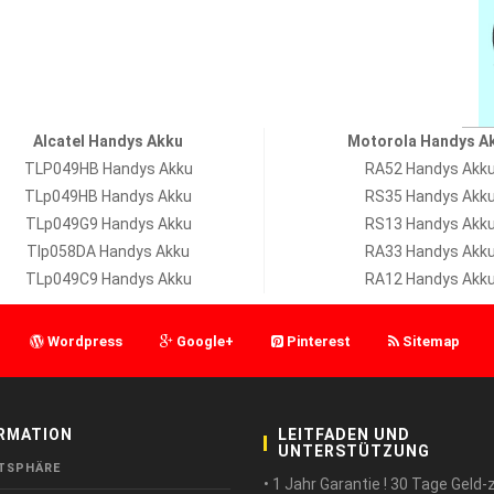
Alcatel Handys Akku
Motorola Handys A
TLP049HB Handys Akku
RA52 Handys Akk
TLp049HB Handys Akku
RS35 Handys Akk
TLp049G9 Handys Akku
RS13 Handys Akk
Tlp058DA Handys Akku
RA33 Handys Akk
TLp049C9 Handys Akku
RA12 Handys Akk
Wordpress
Google+
Pinterest
Sitemap
RMATION
LEITFADEN UND
UNTERSTÜTZUNG
TSPHÄRE
• 1 Jahr Garantie ! 30 Tage Geld-