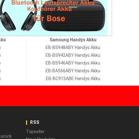
kku
Samsung Handys Akku
u
EB-BS948ABY Handys Akku
u
EB-BS942ABY Handys Akku
u
EB-BS946ABY Handys Akku
u
EB-BA566ABY Handys Akku
u
EB-BC915ABE Handys Akku
RSS
Topseller
zurück