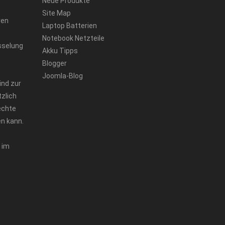
Neue Produkte
Site Map
ren
Laptop Batterien
Notebook Netzteile
sselung
Akku Tipps
Blogger
Joomla-Blog
ind zur
zlich
echte
n kann.
 im