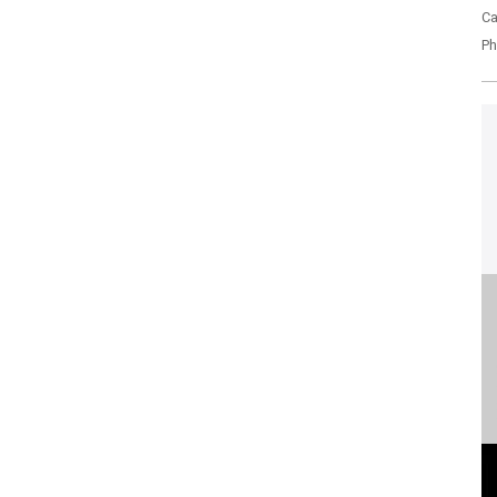
Ca
Ph