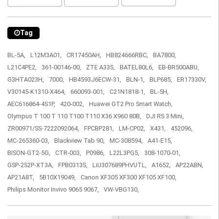
Tag
BL-5A,
L12M3A01,
CR17450AH,
HB824666RBC,
BA7800,
L21C4PE2,
361-00146-00,
ZTE A33S,
BATEL80L6,
EB-BR500ABU,
G3HTA023H,
7000,
HB4593J6ECW-31,
BLN-1,
BLP685,
ER17330V,
V30145-K1310-X464,
660093-001,
C21N1818-1,
BL-5H,
AEC616864-4S1P,
420-002,
Huawei GT2 Pro Smart Watch,
Olympus T 100 T 110 T100 T110 X36 X960 80B,
DJI RS 3 Mini,
ZR00971/SS-7222092064,
FPCBP281,
LM-CP02,
X431,
452096,
MC-265360-03,
Blackview Tab 90,
MC-308594,
A41-E15,
BISON-GT2-5G,
CTR-003,
P0986,
L22L3PG5,
308-1070-01,
GSP-2S2P-XT3A,
FPB0313S,
LiU307689PHVUTL,
A1652,
AP22ABN,
AP21A8T,
5B10X19049,
Canon XF305 XF300 XF105 XF100,
Philips Monitor Invivo 9065 9067,
VW-VBG130,