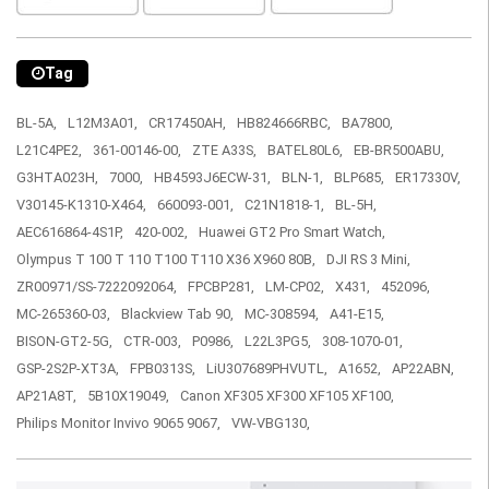
Tag
BL-5A,
L12M3A01,
CR17450AH,
HB824666RBC,
BA7800,
L21C4PE2,
361-00146-00,
ZTE A33S,
BATEL80L6,
EB-BR500ABU,
G3HTA023H,
7000,
HB4593J6ECW-31,
BLN-1,
BLP685,
ER17330V,
V30145-K1310-X464,
660093-001,
C21N1818-1,
BL-5H,
AEC616864-4S1P,
420-002,
Huawei GT2 Pro Smart Watch,
Olympus T 100 T 110 T100 T110 X36 X960 80B,
DJI RS 3 Mini,
ZR00971/SS-7222092064,
FPCBP281,
LM-CP02,
X431,
452096,
MC-265360-03,
Blackview Tab 90,
MC-308594,
A41-E15,
BISON-GT2-5G,
CTR-003,
P0986,
L22L3PG5,
308-1070-01,
GSP-2S2P-XT3A,
FPB0313S,
LiU307689PHVUTL,
A1652,
AP22ABN,
AP21A8T,
5B10X19049,
Canon XF305 XF300 XF105 XF100,
Philips Monitor Invivo 9065 9067,
VW-VBG130,