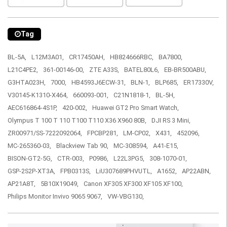
Tag
BL-5A,
L12M3A01,
CR17450AH,
HB824666RBC,
BA7800,
L21C4PE2,
361-00146-00,
ZTE A33S,
BATEL80L6,
EB-BR500ABU,
G3HTA023H,
7000,
HB4593J6ECW-31,
BLN-1,
BLP685,
ER17330V,
V30145-K1310-X464,
660093-001,
C21N1818-1,
BL-5H,
AEC616864-4S1P,
420-002,
Huawei GT2 Pro Smart Watch,
Olympus T 100 T 110 T100 T110 X36 X960 80B,
DJI RS 3 Mini,
ZR00971/SS-7222092064,
FPCBP281,
LM-CP02,
X431,
452096,
MC-265360-03,
Blackview Tab 90,
MC-308594,
A41-E15,
BISON-GT2-5G,
CTR-003,
P0986,
L22L3PG5,
308-1070-01,
GSP-2S2P-XT3A,
FPB0313S,
LiU307689PHVUTL,
A1652,
AP22ABN,
AP21A8T,
5B10X19049,
Canon XF305 XF300 XF105 XF100,
Philips Monitor Invivo 9065 9067,
VW-VBG130,