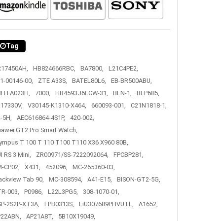
Tag
R17450AH,
HB824666RBC,
BA7800,
L21C4PE2,
1-00146-00,
ZTE A33S,
BATEL80L6,
EB-BR500ABU,
3HTA023H,
7000,
HB4593J6ECW-31,
BLN-1,
BLP685,
17330V,
V30145-K1310-X464,
660093-001,
C21N1818-1,
-5H,
AEC616864-4S1P,
420-002,
awei GT2 Pro Smart Watch,
ympus T 100 T 110 T100 T110 X36 X960 80B,
I RS 3 Mini,
ZR00971/SS-7222092064,
FPCBP281,
-CP02,
X431,
452096,
MC-265360-03,
ackview Tab 90,
MC-308594,
A41-E15,
BISON-GT2-5G,
R-003,
P0986,
L22L3PG5,
308-1070-01,
P-2S2P-XT3A,
FPB0313S,
LiU307689PHVUTL,
A1652,
P22ABN,
AP21A8T,
5B10X19049,