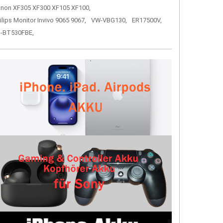
non XF305 XF300 XF105 XF100,
ilips Monitor Invivo 9065 9067,
VW-VBG130,
ER17500V,
-BT530FBE,