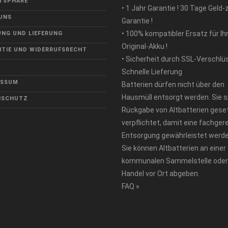
TSPHÄRE
• 1 Jahr Garantie ! 30 Tage Geld-
UNS
Garantie !
• 100% kompatibler Ersatz für Ih
NG UND LIEFERUNG
Original-Akku !
TIE UND WIDERRUFSRECHT
• Sicherheit durch SSL-Verschlü
Schnelle Lieferung
ESSUM
Batterien dürfen nicht über den
Hausmüll entsorgt werden. Sie s
NSCHUTZ
Rückgabe von Altbatterien geset
verpflichtet, damit eine fachger
Entsorgung gewährleistet werde
Sie können Altbatterien an einer
kommunalen Sammelstelle oder
Handel vor Ort abgeben.
FAQ »