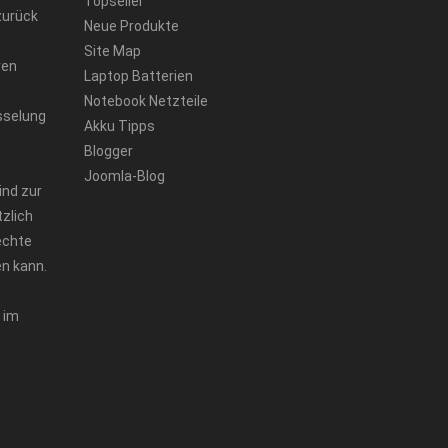
Topseller
zurück
Neue Produkte
Site Map
ren
Laptop Batterien
Notebook Netzteile
sselung
Akku Tipps
Blogger
Joomla-Blog
ind zur
zlich
echte
n kann.
 im