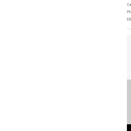
Ca
Ph
EB