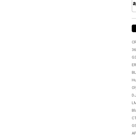
C
36
G
ER
BL
Hu
Ol
DJ
LM
Bl
CT
GS
A