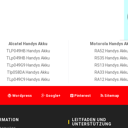
Alcatel Handys Akku
Motorola Handys A
TLP049HB Handys Akku
RA52 Handys Akk
TLp049HB Handys Akku
RS35 Handys Akk
TLp049G9 Handys Akku
RS13 Handys Akk
Tlp058DA Handys Akku
RA33 Handys Akk
TLp049C9 Handys Akku
RA12 Handys Akk
Wordpress
Google+
Pinterest
Sitemap
RMATION
LEITFADEN UND
UNTERSTÜTZUNG