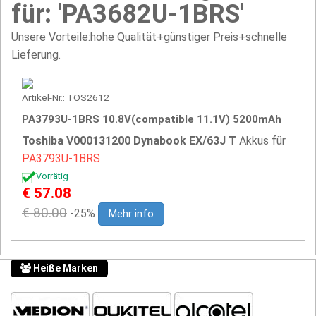
für: 'PA3682U-1BRS'
Unsere Vorteile:hohe Qualität+günstiger Preis+schnelle
Lieferung.
Artikel-Nr.: TOS2612
PA3793U-1BRS 10.8V(compatible 11.1V) 5200mAh
Toshiba V000131200 Dynabook EX/63J T
Akkus für
PA3793U-1BRS
Vorrätig
€ 57.08
€ 80.00
-25%
Mehr info
Heiße Marken