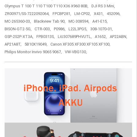
Olympus T 100 T 110 T100 T110 X36 X960 80B,
DJI RS 3 Mini,
ZR00971/SS-7222092064,
FPCBP281,
LM-CP02,
X431,
452096,
MC-265360-03,
Blackview Tab 90,
MC-308594,
A41-E15,
BISON-GT2-5G,
CTR-003,
P0986,
L22L3PG5,
308-1070-01,
GSP-2S2P-XT3A,
FPB0313S,
LiU307689PHVUTL,
A1652,
AP22ABN,
AP21A8T,
5B10X19049,
Canon XF305 XF300 XF105 XF100,
Philips Monitor Invivo 9065 9067,
VW-VBG130,