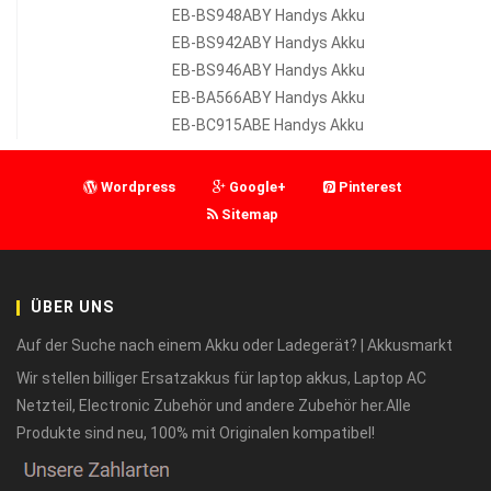
EB-BS948ABY Handys Akku
EB-BS942ABY Handys Akku
EB-BS946ABY Handys Akku
EB-BA566ABY Handys Akku
EB-BC915ABE Handys Akku
Wordpress
Google+
Pinterest
Sitemap
ÜBER UNS
Auf der Suche nach einem Akku oder Ladegerät? | Akkusmarkt
Wir stellen billiger Ersatzakkus für laptop akkus, Laptop AC
Netzteil, Electronic Zubehör und andere Zubehör her.Alle
Produkte sind neu, 100% mit Originalen kompatibel!