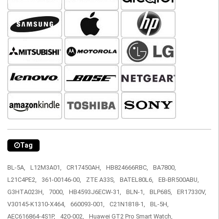
Tag
BL-5A,
L12M3A01,
CR17450AH,
HB824666RBC,
BA7800,
L21C4PE2,
361-00146-00,
ZTE A33S,
BATEL80L6,
EB-BR500ABU,
G3HTA023H,
7000,
HB4593J6ECW-31,
BLN-1,
BLP685,
ER17330V,
V30145-K1310-X464,
660093-001,
C21N1818-1,
BL-5H,
AEC616864-4S1P,
420-002,
Huawei GT2 Pro Smart Watch,