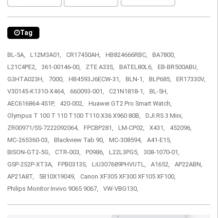
Tag
BL-5A,
L12M3A01,
CR17450AH,
HB824666RBC,
BA7800,
L21C4PE2,
361-00146-00,
ZTE A33S,
BATEL80L6,
EB-BR500ABU,
G3HTA023H,
7000,
HB4593J6ECW-31,
BLN-1,
BLP685,
ER17330V,
V30145-K1310-X464,
660093-001,
C21N1818-1,
BL-5H,
AEC616864-4S1P,
420-002,
Huawei GT2 Pro Smart Watch,
Olympus T 100 T 110 T100 T110 X36 X960 80B,
DJI RS 3 Mini,
ZR00971/SS-7222092064,
FPCBP281,
LM-CP02,
X431,
452096,
MC-265360-03,
Blackview Tab 90,
MC-308594,
A41-E15,
BISON-GT2-5G,
CTR-003,
P0986,
L22L3PG5,
308-1070-01,
GSP-2S2P-XT3A,
FPB0313S,
LiU307689PHVUTL,
A1652,
AP22ABN,
AP21A8T,
5B10X19049,
Canon XF305 XF300 XF105 XF100,
Philips Monitor Invivo 9065 9067,
VW-VBG130,