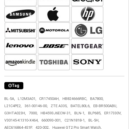
Tag
BL-5A,
L12M3A01,
CR17450AH,
HB824666RBC,
BA7800,
L21C4PE2,
361-00146-00,
ZTE A33S,
BATEL80L6,
EB-BR500ABU,
G3HTA023H,
7000,
HB4593J6ECW-31,
BLN-1,
BLP685,
ER17330V,
V30145-K1310-X464,
660093-001,
C21N1818-1,
BL-5H,
AEC616864-4S1P,
420-002,
Huawei GT2 Pro Smart Watch,