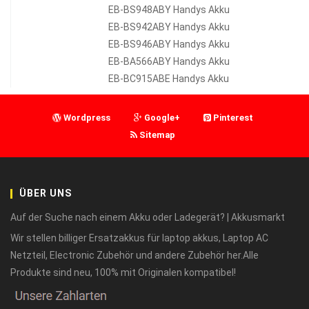
EB-BS948ABY Handys Akku
EB-BS942ABY Handys Akku
EB-BS946ABY Handys Akku
EB-BA566ABY Handys Akku
EB-BC915ABE Handys Akku
Wordpress
Google+
Pinterest
Sitemap
ÜBER UNS
Auf der Suche nach einem Akku oder Ladegerät? | Akkusmarkt
Wir stellen billiger Ersatzakkus für laptop akkus, Laptop AC
Netzteil, Electronic Zubehör und andere Zubehör her.Alle
Produkte sind neu, 100% mit Originalen kompatibel!