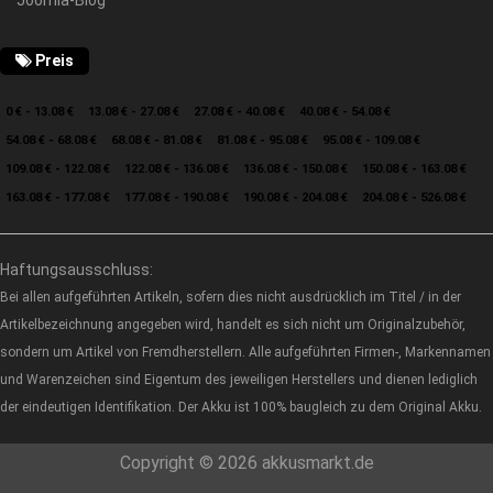
Joomla-Blog
Preis
0 € - 13.08 €
13.08 € - 27.08 €
27.08 € - 40.08 €
40.08 € - 54.08 €
54.08 € - 68.08 €
68.08 € - 81.08 €
81.08 € - 95.08 €
95.08 € - 109.08 €
109.08 € - 122.08 €
122.08 € - 136.08 €
136.08 € - 150.08 €
150.08 € - 163.08 €
163.08 € - 177.08 €
177.08 € - 190.08 €
190.08 € - 204.08 €
204.08 € - 526.08 €
Haftungsausschluss:
Bei allen aufgeführten Artikeln, sofern dies nicht ausdrücklich im Titel / in der
Artikelbezeichnung angegeben wird, handelt es sich nicht um Originalzubehör,
sondern um Artikel von Fremdherstellern. Alle aufgeführten Firmen-, Markennamen
und Warenzeichen sind Eigentum des jeweiligen Herstellers und dienen lediglich
der eindeutigen Identifikation. Der Akku ist 100% baugleich zu dem Original Akku.
Copyright © 2026 akkusmarkt.de