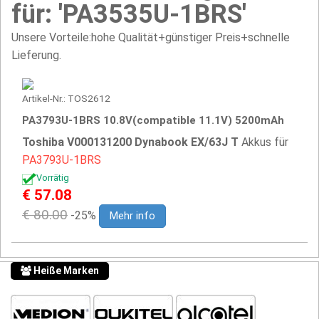
für: 'PA3535U-1BRS'
Unsere Vorteile:hohe Qualität+günstiger Preis+schnelle
Lieferung.
Artikel-Nr.: TOS2612
PA3793U-1BRS 10.8V(compatible 11.1V) 5200mAh
Toshiba V000131200 Dynabook EX/63J T
Akkus für
PA3793U-1BRS
Vorrätig
€ 57.08
€ 80.00
-25%
Mehr info
Heiße Marken