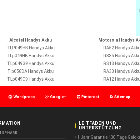
Alcatel Handys Akku
Motorola Handys A
TLP049HB Handys Akku
RA52 Handys Akk
TLp049HB Handys Akku
RS35 Handys Akk
TLp049G9 Handys Akku
RS13 Handys Akk
Tlp058DA Handys Akku
RA33 Handys Akk
TLp049C9 Handys Akku
RA12 Handys Akk
Wordpress
Google+
Pinterest
Sitemap
RMATION
LEITFADEN UND
UNTERSTÜTZUNG
TSPHÄRE
• 1 Jahr Garantie ! 30 Tage Geld-