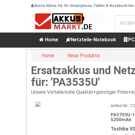
Beste Akkus für Ihr Smartphone, Tablet & Notebook bei
Home
Netzteile-Notebook
PC
Home
Neue Produkte
Ersatzakkus und Netz
für: 'PA3535U'
Unsere Vorteile:hohe Qualität+günstiger Preis+sc
Artikel-Nr.: 
PA3793U-1
5200mAh
Toshiba V