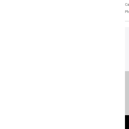
Ca
Ph