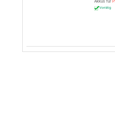
Akkus für
P
Vorrätig