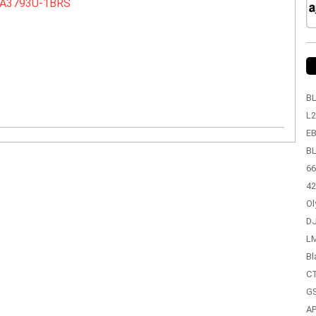
A3793U-1BRS
BL
L2
EB
BL
66
42
Ol
DJ
LM
Bl
CT
GS
A