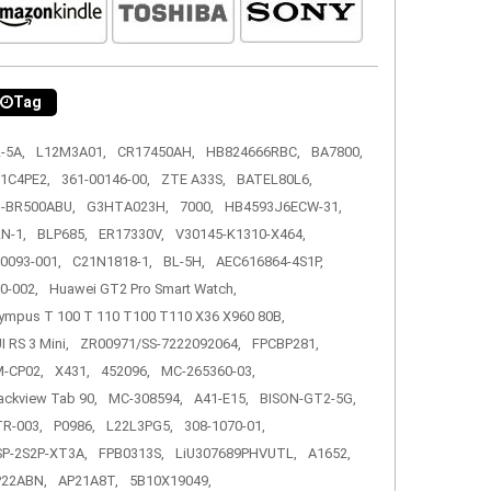
Tag
-5A,
L12M3A01,
CR17450AH,
HB824666RBC,
BA7800,
1C4PE2,
361-00146-00,
ZTE A33S,
BATEL80L6,
-BR500ABU,
G3HTA023H,
7000,
HB4593J6ECW-31,
N-1,
BLP685,
ER17330V,
V30145-K1310-X464,
0093-001,
C21N1818-1,
BL-5H,
AEC616864-4S1P,
0-002,
Huawei GT2 Pro Smart Watch,
ympus T 100 T 110 T100 T110 X36 X960 80B,
I RS 3 Mini,
ZR00971/SS-7222092064,
FPCBP281,
-CP02,
X431,
452096,
MC-265360-03,
ackview Tab 90,
MC-308594,
A41-E15,
BISON-GT2-5G,
R-003,
P0986,
L22L3PG5,
308-1070-01,
P-2S2P-XT3A,
FPB0313S,
LiU307689PHVUTL,
A1652,
P22ABN,
AP21A8T,
5B10X19049,