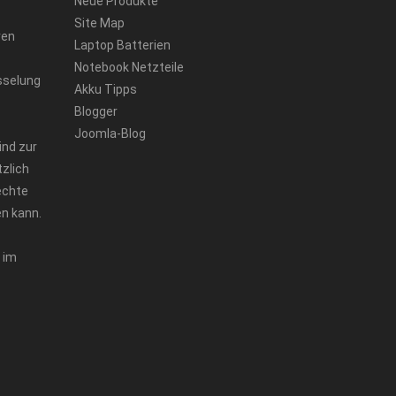
Neue Produkte
Site Map
ren
Laptop Batterien
Notebook Netzteile
sselung
Akku Tipps
Blogger
Joomla-Blog
ind zur
zlich
echte
n kann.
 im