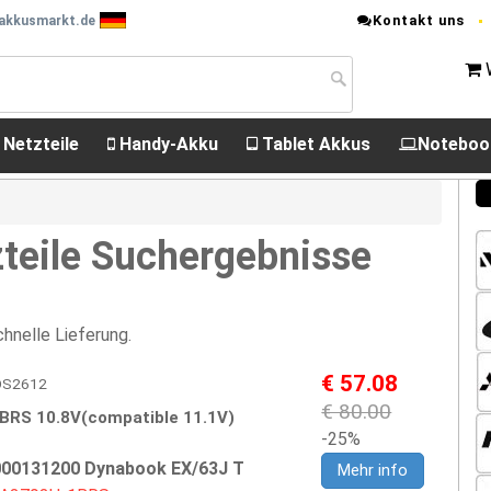
Kontakt uns
 akkusmarkt.de
 Netzteile
Handy-Akku
Tablet Akkus
Noteboo
teile Suchergebnisse
hnelle Lieferung.
€ 57.08
TOS2612
€ 80.00
BRS 10.8V(compatible 11.1V)
-25%
000131200 Dynabook EX/63J T
Mehr info