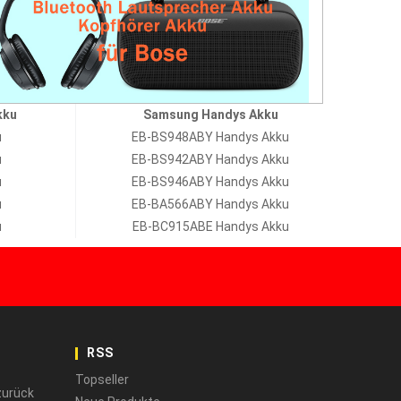
kku
Samsung Handys Akku
u
EB-BS948ABY Handys Akku
u
EB-BS942ABY Handys Akku
u
EB-BS946ABY Handys Akku
u
EB-BA566ABY Handys Akku
u
EB-BC915ABE Handys Akku
RSS
Topseller
zurück