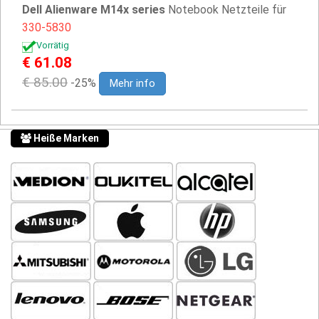
Dell Alienware M14x series
Notebook Netzteile für
330-5830
Vorrätig
€ 61.08
€ 85.00
-25%
Mehr info
Heiße Marken