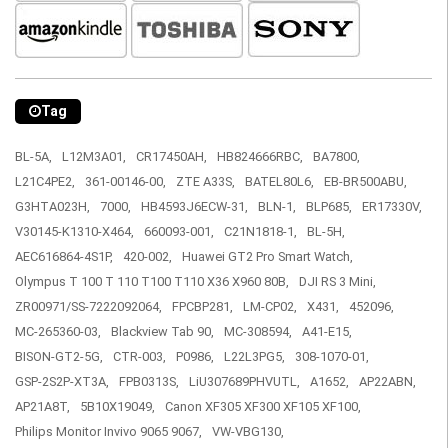
Tag
BL-5A,
L12M3A01,
CR17450AH,
HB824666RBC,
BA7800,
L21C4PE2,
361-00146-00,
ZTE A33S,
BATEL80L6,
EB-BR500ABU,
G3HTA023H,
7000,
HB4593J6ECW-31,
BLN-1,
BLP685,
ER17330V,
V30145-K1310-X464,
660093-001,
C21N1818-1,
BL-5H,
AEC616864-4S1P,
420-002,
Huawei GT2 Pro Smart Watch,
Olympus T 100 T 110 T100 T110 X36 X960 80B,
DJI RS 3 Mini,
ZR00971/SS-7222092064,
FPCBP281,
LM-CP02,
X431,
452096,
MC-265360-03,
Blackview Tab 90,
MC-308594,
A41-E15,
BISON-GT2-5G,
CTR-003,
P0986,
L22L3PG5,
308-1070-01,
GSP-2S2P-XT3A,
FPB0313S,
LiU307689PHVUTL,
A1652,
AP22ABN,
AP21A8T,
5B10X19049,
Canon XF305 XF300 XF105 XF100,
Philips Monitor Invivo 9065 9067,
VW-VBG130,