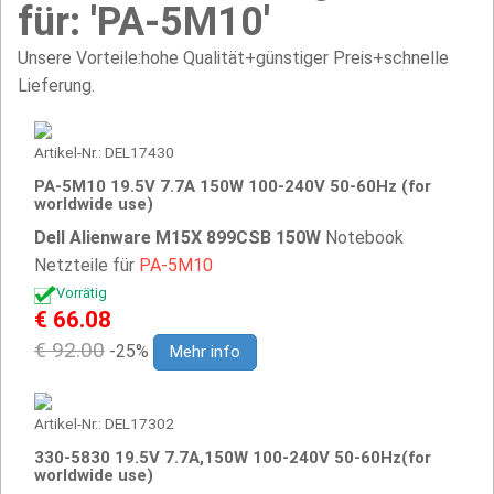
für: 'PA-5M10'
Unsere Vorteile:hohe Qualität+günstiger Preis+schnelle
Lieferung.
Artikel-Nr.: DEL17430
PA-5M10 19.5V 7.7A 150W 100-240V 50-60Hz (for
worldwide use)
Dell Alienware M15X 899CSB 150W
Notebook
Netzteile für
PA-5M10
Vorrätig
€ 66.08
€ 92.00
-25%
Mehr info
Artikel-Nr.: DEL17302
330-5830 19.5V 7.7A,150W 100-240V 50-60Hz(for
worldwide use)