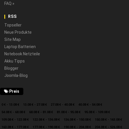
FAQ »
RSS
Topseller
Neue Produkte
Site Map
Laptop Batterien
Notebook Netzteile
Akku Tipps
Blogger
Joomla-Blog
Preis
0 € - 13.08 €
13.08 € - 27.08 €
27.08 € - 40.08 €
40.08 € - 54.08 €
54.08 € - 68.08 €
68.08 € - 81.08 €
81.08 € - 95.08 €
95.08 € - 109.08 €
109.08 € - 122.08 €
122.08 € - 136.08 €
136.08 € - 150.08 €
150.08 € - 163.08 €
163.08 € - 177.08 €
177.08 € - 190.08 €
190.08 € - 204.08 €
204.08 € - 526.08 €