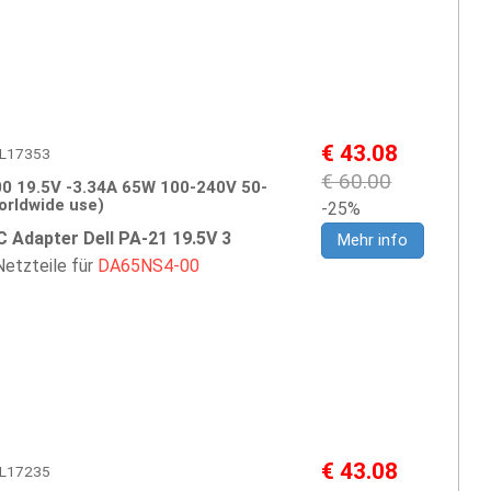
€ 43.08
DEL17353
€ 60.00
0 19.5V -3.34A 65W 100-240V 50-
orldwide use)
-25%
 Adapter Dell PA-21 19.5V 3
Mehr info
etzteile für
DA65NS4-00
€ 43.08
DEL17235