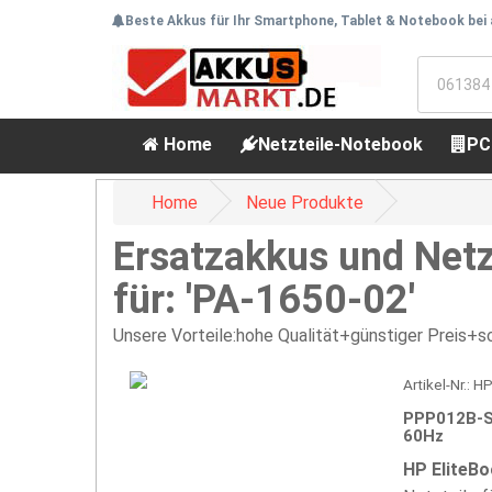
Beste Akkus für Ihr Smartphone, Tablet & Notebook bei
Home
Netzteile-Notebook
PC
Home
Neue Produkte
Ersatzakkus und Netz
für: 'PA-1650-02'
Unsere Vorteile:hohe Qualität+günstiger Preis+sc
Artikel-Nr.: 
PPP012B-S
60Hz
HP EliteB