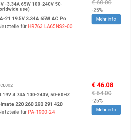
€ 60.00
V -3.34A 65W 100-240V 50-
orldwide use)
-25%
PA-21 19.5V 3.34A 65W AC Po
Mehr info
etzteile für
HR763
LA65NS2-00
€ 46.08
ADCE002
€ 64.00
 19V 4.74A 100-240V, 50-60HZ
-25%
lmate 220 260 290 291 420
Mehr info
etzteile für
PA-1900-24