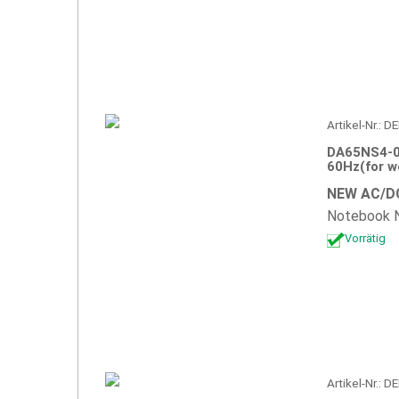
Artikel-Nr.: 
DA65NS4-0
60Hz(for w
NEW AC/DC
Notebook N
Vorrätig
Artikel-Nr.: 