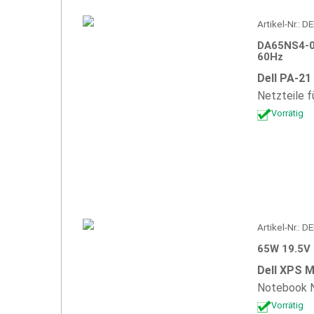
Artikel-Nr.:
DA65NS4-00
60Hz
Dell PA-2
Netzteile f
Vorrätig
Artikel-Nr.:
65W 19.5V 
Dell XPS 
Notebook N
Vorrätig