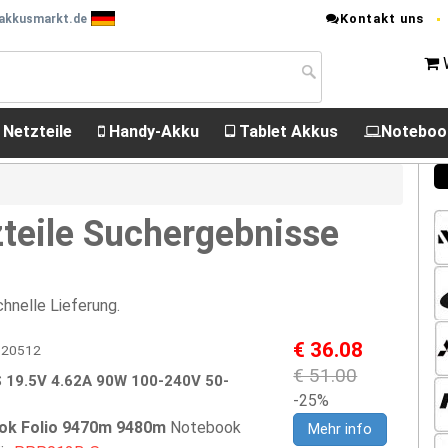
Kontakt uns
 akkusmarkt.de
 Netzteile
Handy-Akku
Tablet Akkus
Noteboo
teile Suchergebnisse
hnelle Lieferung.
€ 36.08
HP20512
€ 51.00
 19.5V 4.62A 90W 100-240V 50-
-25%
ook Folio 9470m 9480m
Notebook
Mehr info