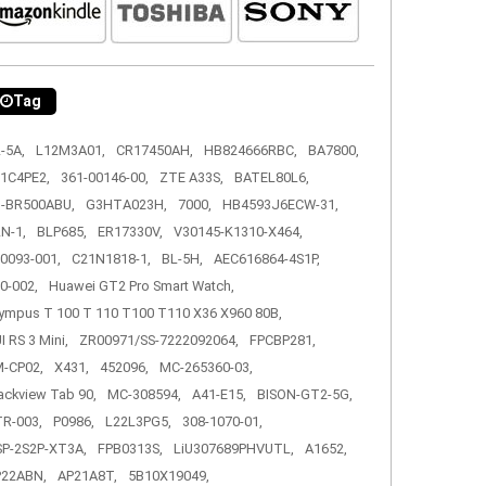
Tag
-5A,
L12M3A01,
CR17450AH,
HB824666RBC,
BA7800,
1C4PE2,
361-00146-00,
ZTE A33S,
BATEL80L6,
-BR500ABU,
G3HTA023H,
7000,
HB4593J6ECW-31,
N-1,
BLP685,
ER17330V,
V30145-K1310-X464,
0093-001,
C21N1818-1,
BL-5H,
AEC616864-4S1P,
0-002,
Huawei GT2 Pro Smart Watch,
ympus T 100 T 110 T100 T110 X36 X960 80B,
I RS 3 Mini,
ZR00971/SS-7222092064,
FPCBP281,
-CP02,
X431,
452096,
MC-265360-03,
ackview Tab 90,
MC-308594,
A41-E15,
BISON-GT2-5G,
R-003,
P0986,
L22L3PG5,
308-1070-01,
P-2S2P-XT3A,
FPB0313S,
LiU307689PHVUTL,
A1652,
P22ABN,
AP21A8T,
5B10X19049,