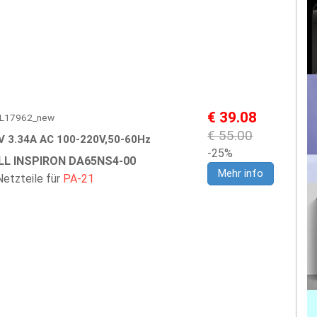
€ 39.08
 DEL17962_new
€ 55.00
V 3.34A AC 100-220V,50-60Hz
-25%
LL INSPIRON DA65NS4-00
Mehr info
etzteile für
PA-21