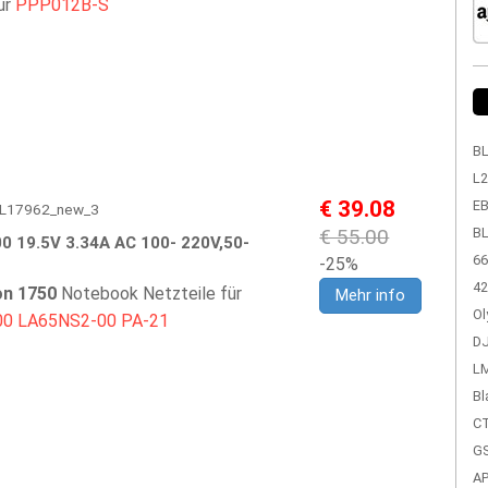
ür
PPP012B-S
BL
L2
€ 39.08
EB
 DEL17962_new_3
€ 55.00
BL
 19.5V 3.34A AC 100- 220V,50-
66
-25%
42
ron 1750
Notebook Netzteile für
Mehr info
Ol
00
LA65NS2-00
PA-21
DJ
LM
Bl
CT
GS
A