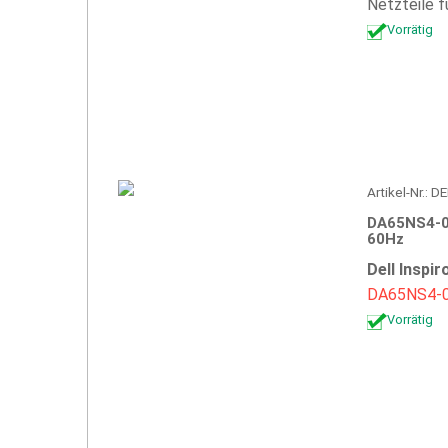
Netzteile f
Vorrätig
Artikel-Nr.:
DA65NS4-00
60Hz
Dell Inspi
DA65NS4-
Vorrätig