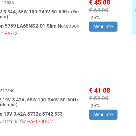
€ 45.08
DEL17386
€ 63.00
V 3.34A, 65W 100-240V 50-60Hz (for
use)
-25%
ron 5759 LA65NS2-01 Slim
Notebook
Mehr info
ür
PA-12
€ 41.08
ACE17340
€ 58.00
2 19V 3.42A, 65W 100-240V 50-60Hz
ide use)
-25%
e 19V 3.42A 5732z 5742 533
Mehr info
etzteile für
PA-1700-02