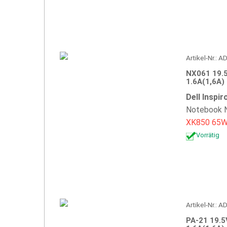
Artikel-Nr.:
NX061 19.5
1.6A(1,6A)
Dell Inspi
Notebook N
XK850
65
Vorrätig
Artikel-Nr.: 
PA-21 19.5