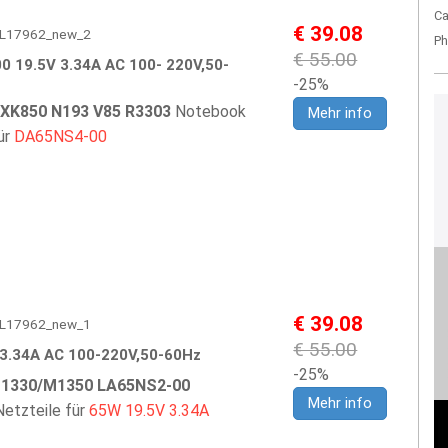
Ca
€ 39.08
 DEL17962_new_2
Ph
€ 55.00
 19.5V 3.34A AC 100- 220V,50-
-25%
1 XK850 N193 V85 R3303
Notebook
Mehr info
ür
DA65NS4-00
€ 39.08
 DEL17962_new_1
€ 55.00
3.34A AC 100-220V,50-60Hz
-25%
M1330/M1350 LA65NS2-00
Mehr info
etzteile für
65W
19.5V
3.34A