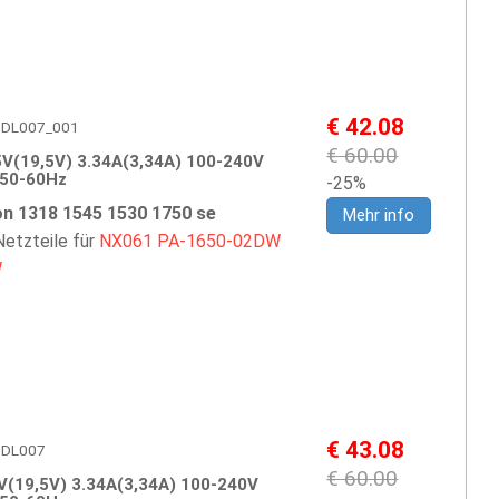
€ 42.08
 ADDL007_001
€ 60.00
V(19,5V) 3.34A(3,34A) 100-240V
 50-60Hz
-25%
ron 1318 1545 1530 1750 se
Mehr info
etzteile für
NX061
PA-1650-02DW
W
€ 43.08
ADDL007
€ 60.00
V(19,5V) 3.34A(3,34A) 100-240V