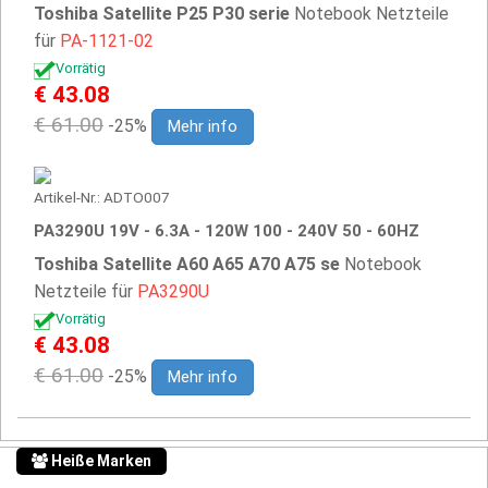
Toshiba Satellite P25 P30 serie
Notebook Netzteile
für
PA-1121-02
Vorrätig
€ 43.08
€ 61.00
-25%
Mehr info
Artikel-Nr.: ADTO007
PA3290U 19V - 6.3A - 120W 100 - 240V 50 - 60HZ
Toshiba Satellite A60 A65 A70 A75 se
Notebook
Netzteile für
PA3290U
Vorrätig
€ 43.08
€ 61.00
-25%
Mehr info
Heiße Marken