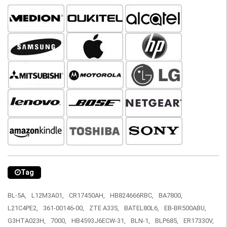
Tag
BL-5A,
L12M3A01,
CR17450AH,
HB824666RBC,
BA7800,
L21C4PE2,
361-00146-00,
ZTE A33S,
BATEL80L6,
EB-BR500ABU,
G3HTA023H,
7000,
HB4593J6ECW-31,
BLN-1,
BLP685,
ER17330V,