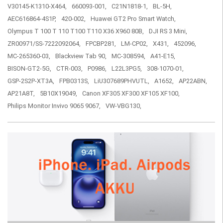
V30145-K1310-X464,
660093-001,
C21N1818-1,
BL-5H,
AEC616864-4S1P,
420-002,
Huawei GT2 Pro Smart Watch,
Olympus T 100 T 110 T100 T110 X36 X960 80B,
DJI RS 3 Mini,
ZR00971/SS-7222092064,
FPCBP281,
LM-CP02,
X431,
452096,
MC-265360-03,
Blackview Tab 90,
MC-308594,
A41-E15,
BISON-GT2-5G,
CTR-003,
P0986,
L22L3PG5,
308-1070-01,
GSP-2S2P-XT3A,
FPB0313S,
LiU307689PHVUTL,
A1652,
AP22ABN,
AP21A8T,
5B10X19049,
Canon XF305 XF300 XF105 XF100,
Philips Monitor Invivo 9065 9067,
VW-VBG130,