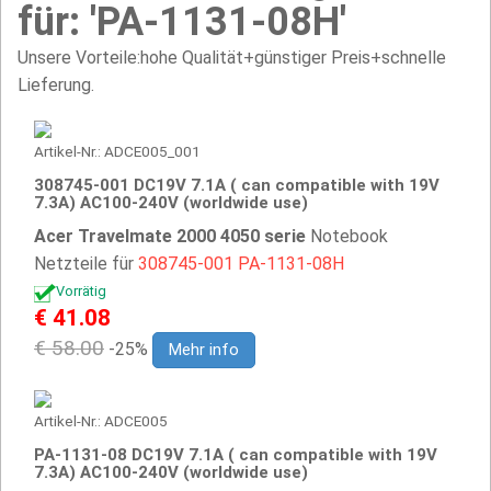
für: 'PA-1131-08H'
Unsere Vorteile:hohe Qualität+günstiger Preis+schnelle
Lieferung.
Artikel-Nr.: ADCE005_001
308745-001 DC19V 7.1A ( can compatible with 19V
7.3A) AC100-240V (worldwide use)
Acer Travelmate 2000 4050 serie
Notebook
Netzteile für
308745-001
PA-1131-08H
Vorrätig
€ 41.08
€ 58.00
-25%
Mehr info
Artikel-Nr.: ADCE005
PA-1131-08 DC19V 7.1A ( can compatible with 19V
7.3A) AC100-240V (worldwide use)