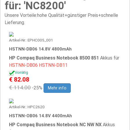
für: 'NC8200'
Unsere Vorteile:hohe Qualität+günstiger Preis+schnelle
Lieferung.
Artikel-Nr.: EPHC005_001
HSTNN-DB06 14.8V 4800mAh
HP Compaq Business Notebook 8500 851
Akkus für
HSTNN-DB06
HSTNN-DB11
Vorrätig
€ 82.08
€ 114.00
-25%
Mehr info
Artikel-Nr.: HPC2620
HSTNN-OB06 14.8V 4400mAh
HP Compaq Business Notebook NC NW NX
Akkus