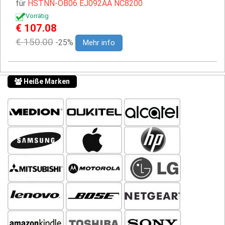
für
HSTNN-OB06
EJ092AA
NC8200
Vorrätig
€ 107.08
€ 150.00
-25%
Mehr info
Heiße Marken