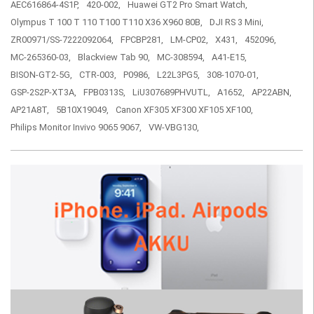
AEC616864-4S1P,
420-002,
Huawei GT2 Pro Smart Watch,
Olympus T 100 T 110 T100 T110 X36 X960 80B,
DJI RS 3 Mini,
ZR00971/SS-7222092064,
FPCBP281,
LM-CP02,
X431,
452096,
MC-265360-03,
Blackview Tab 90,
MC-308594,
A41-E15,
BISON-GT2-5G,
CTR-003,
P0986,
L22L3PG5,
308-1070-01,
GSP-2S2P-XT3A,
FPB0313S,
LiU307689PHVUTL,
A1652,
AP22ABN,
AP21A8T,
5B10X19049,
Canon XF305 XF300 XF105 XF100,
Philips Monitor Invivo 9065 9067,
VW-VBG130,