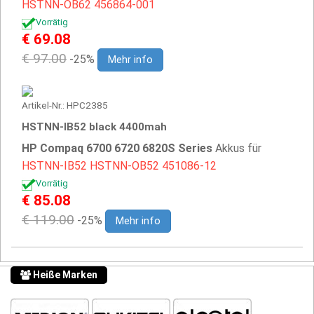
HSTNN-OB62
456864-001
Vorrätig
€ 69.08
€ 97.00
-25%
Mehr info
Artikel-Nr.: HPC2385
HSTNN-IB52 black 4400mah
HP Compaq 6700 6720 6820S Series
Akkus für
HSTNN-IB52
HSTNN-OB52
451086-12
Vorrätig
€ 85.08
€ 119.00
-25%
Mehr info
Heiße Marken