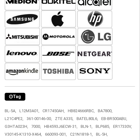
Tag
BL-5A,
L12M3A01,
CR17450AH,
HB824666RBC,
BA7800,
L21C4PE2,
361-00146-00,
ZTE A33S,
BATEL80L6,
EB-BR500ABU,
G3HTA023H,
7000,
HB4593J6ECW-31,
BLN-1,
BLP685,
ER17330V,
V30145-K1310-X464,
660093-001,
C21N1818-1,
BL-5H,