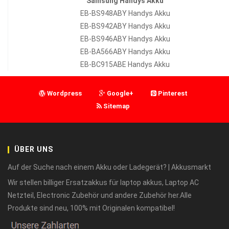
Samsung Handys Akku
EB-BS948ABY Handys Akku
EB-BS942ABY Handys Akku
EB-BS946ABY Handys Akku
EB-BA566ABY Handys Akku
EB-BC915ABE Handys Akku
Wordpress
Google+
Pinterest
Sitemap
ÜBER UNS
Auf der Suche nach einem Akku oder Ladegerät? | Akkusmarkt
Wir stellen billiger Ersatzakkus für laptop akkus, Laptop AC
Netzteil, Electronic Zubehör und andere Zubehör her.Alle
Produkte sind neu, 100% mit Originalen kompatibel!