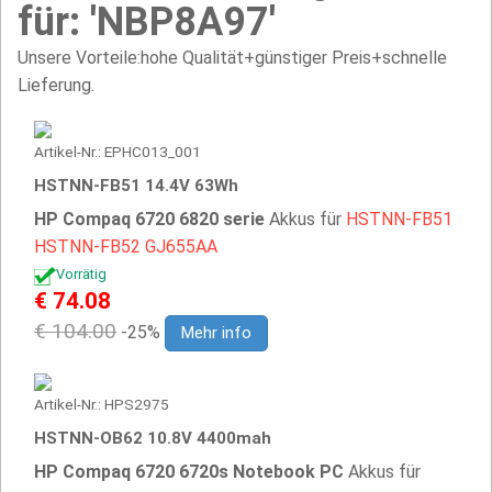
für: 'NBP8A97'
Unsere Vorteile:hohe Qualität+günstiger Preis+schnelle
Lieferung.
Artikel-Nr.: EPHC013_001
HSTNN-FB51 14.4V 63Wh
HP Compaq 6720 6820 serie
Akkus für
HSTNN-FB51
HSTNN-FB52
GJ655AA
Vorrätig
€ 74.08
€ 104.00
-25%
Mehr info
Artikel-Nr.: HPS2975
HSTNN-OB62 10.8V 4400mah
HP Compaq 6720 6720s Notebook PC
Akkus für