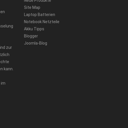
Neue Produkte
Site Map
ren
Laptop Batterien
Notebook Netzteile
sselung
Akku Tipps
Blogger
Joomla-Blog
ind zur
zlich
echte
n kann.
 im