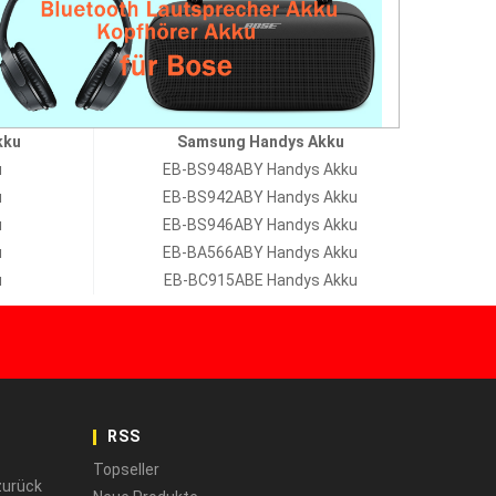
kku
Samsung Handys Akku
u
EB-BS948ABY Handys Akku
u
EB-BS942ABY Handys Akku
u
EB-BS946ABY Handys Akku
u
EB-BA566ABY Handys Akku
u
EB-BC915ABE Handys Akku
RSS
Topseller
zurück