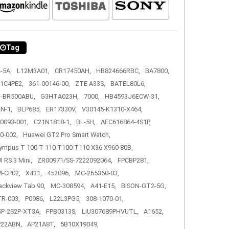
Tag
-5A,
L12M3A01,
CR17450AH,
HB824666RBC,
BA7800,
1C4PE2,
361-00146-00,
ZTE A33S,
BATEL80L6,
-BR500ABU,
G3HTA023H,
7000,
HB4593J6ECW-31,
N-1,
BLP685,
ER17330V,
V30145-K1310-X464,
0093-001,
C21N1818-1,
BL-5H,
AEC616864-4S1P,
0-002,
Huawei GT2 Pro Smart Watch,
ympus T 100 T 110 T100 T110 X36 X960 80B,
I RS 3 Mini,
ZR00971/SS-7222092064,
FPCBP281,
-CP02,
X431,
452096,
MC-265360-03,
ackview Tab 90,
MC-308594,
A41-E15,
BISON-GT2-5G,
R-003,
P0986,
L22L3PG5,
308-1070-01,
P-2S2P-XT3A,
FPB0313S,
LiU307689PHVUTL,
A1652,
P22ABN,
AP21A8T,
5B10X19049,