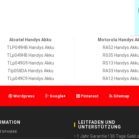
Alcatel Handys Akku
Motorola Handys A
TLP049HB Handys Akku
RA52 Handys Akk
TLp049HB Handys Akku
RS35 Handys Akk
TLp049G9 Handys Akku
RS13 Handys Akk
Tlp058DA Handys Akku
RA33 Handys Akk
TLp049C9 Handys Akku
RA12 Handys Akk
Wordpress
Google+
Pinterest
Sitemap
RMATION
LEITFADEN UND
UNTERSTÜTZUNG
TSPHÄRE
• 1 Jahr Garantie ! 30 Tage Geld-