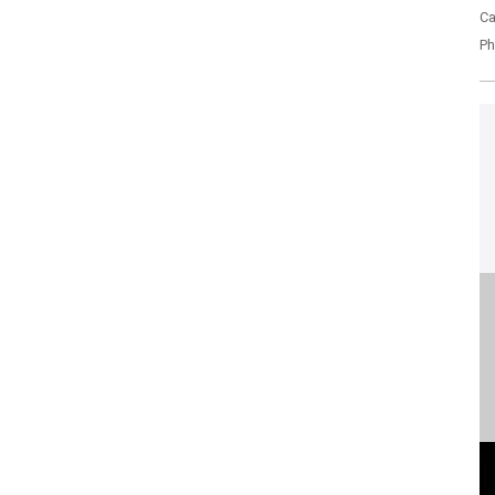
Ca
Ph