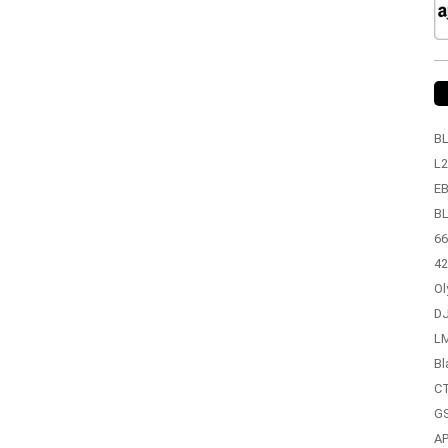
BL
L2
EB
BL
66
42
Ol
DJ
LM
Bl
CT
GS
A