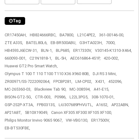
Tag
CR17450AH,
HB824666RBC,
BA7800,
L21C4PE2,
361-00146-00,
ZTE A33S,
BATEL80L6,
EB-BR500ABU,
G3HTA023H,
7000,
HB4593J6ECW-31,
BLN-1,
BLP685,
ER17330V,
V30145-K1310-X464,
660093-001,
C21N1818-1,
BL-5H,
AEC616864-4S1P,
420-002,
Huawei GT2 Pro Smart Watch,
Olympus T 100 T 110 T100 T110 X36 X960 80B,
DJI RS 3 Mini,
ZR00971/SS-7222092064,
FPCBP281,
LM-CP02,
X431,
452096,
MC-265360-03,
Blackview Tab 90,
MC-308594,
A41-E15,
BISON-GT2-5G,
CTR-003,
P0986,
L22L3PG5,
308-1070-01,
GSP-2S2P-XT3A,
FPB0313S,
LiU307689PHVUTL,
A1652,
AP22ABN,
AP21A8T,
5B10X19049,
Canon XF305 XF300 XF105 XF100,
Philips Monitor Invivo 9065 9067,
VW-VBG130,
ER17500V,
EB-BT530FBE,