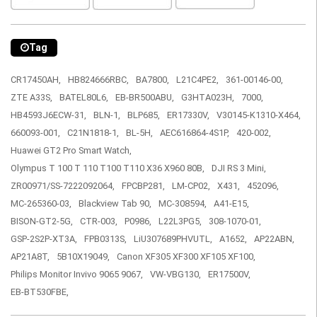
Tag
CR17450AH,
HB824666RBC,
BA7800,
L21C4PE2,
361-00146-00,
ZTE A33S,
BATEL80L6,
EB-BR500ABU,
G3HTA023H,
7000,
HB4593J6ECW-31,
BLN-1,
BLP685,
ER17330V,
V30145-K1310-X464,
660093-001,
C21N1818-1,
BL-5H,
AEC616864-4S1P,
420-002,
Huawei GT2 Pro Smart Watch,
Olympus T 100 T 110 T100 T110 X36 X960 80B,
DJI RS 3 Mini,
ZR00971/SS-7222092064,
FPCBP281,
LM-CP02,
X431,
452096,
MC-265360-03,
Blackview Tab 90,
MC-308594,
A41-E15,
BISON-GT2-5G,
CTR-003,
P0986,
L22L3PG5,
308-1070-01,
GSP-2S2P-XT3A,
FPB0313S,
LiU307689PHVUTL,
A1652,
AP22ABN,
AP21A8T,
5B10X19049,
Canon XF305 XF300 XF105 XF100,
Philips Monitor Invivo 9065 9067,
VW-VBG130,
ER17500V,
EB-BT530FBE,