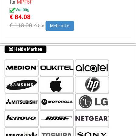
für
MPF5F
Vorrätig
€ 84.08
€ 118.00
-25%
Mehr info
Heiße Marken