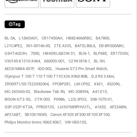
Tag
BL-5A,
L12M3A01,
CR17450AH,
HB824666RBC,
BA7800,
L21C4PE2,
361-00146-00,
ZTE A33S,
BATEL80L6,
EB-BR500ABU,
G3HTA023H,
7000,
HB4593J6ECW-31,
BLN-1,
BLP685,
ER17330V,
V30145-K1310-X464,
660093-001,
C21N1818-1,
BL-5H,
AEC616864-4S1P,
420-002,
Huawei GT2 Pro Smart Watch,
Olympus T 100 T 110 T100 T110 X36 X960 80B,
DJI RS 3 Mini,
ZR00971/SS-7222092064,
FPCBP281,
LM-CP02,
X431,
452096,
MC-265360-03,
Blackview Tab 90,
MC-308594,
A41-E15,
BISON-GT2-5G,
CTR-003,
P0986,
L22L3PG5,
308-1070-01,
GSP-2S2P-XT3A,
FPB0313S,
LiU307689PHVUTL,
A1652,
AP22ABN,
AP21A8T,
5B10X19049,
Canon XF305 XF300 XF105 XF100,
Philips Monitor Invivo 9065 9067,
VW-VBG130,