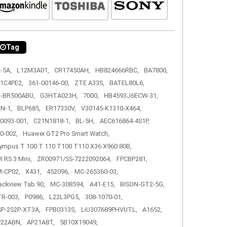
Tag
-5A,
L12M3A01,
CR17450AH,
HB824666RBC,
BA7800,
1C4PE2,
361-00146-00,
ZTE A33S,
BATEL80L6,
-BR500ABU,
G3HTA023H,
7000,
HB4593J6ECW-31,
N-1,
BLP685,
ER17330V,
V30145-K1310-X464,
0093-001,
C21N1818-1,
BL-5H,
AEC616864-4S1P,
0-002,
Huawei GT2 Pro Smart Watch,
ympus T 100 T 110 T100 T110 X36 X960 80B,
I RS 3 Mini,
ZR00971/SS-7222092064,
FPCBP281,
-CP02,
X431,
452096,
MC-265360-03,
ackview Tab 90,
MC-308594,
A41-E15,
BISON-GT2-5G,
R-003,
P0986,
L22L3PG5,
308-1070-01,
P-2S2P-XT3A,
FPB0313S,
LiU307689PHVUTL,
A1652,
P22ABN,
AP21A8T,
5B10X19049,