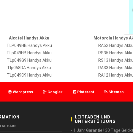
Alcatel Handys Akku
Motorola Handys A
TLP049HB Handys Akku
RA52 Handys Akk
TLp049HB Handys Akku
RS35 Handys Akk
TLp049G9 Handys Akku
RS13 Handys Akk
Tlp058DA Handys Akku
RA33 Handys Akk
TLp049C9 Handys Akku
RA12 Handys Akk
Wordpress
Google+
Pinterest
Sitemap
RMATION
LEITFADEN UND
UNTERSTÜTZUNG
TSPHÄRE
• 1 Jahr Garantie ! 30 Tage Geld-