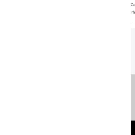
Ca
Ph