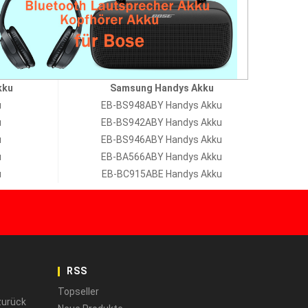
kku
Samsung Handys Akku
u
EB-BS948ABY Handys Akku
u
EB-BS942ABY Handys Akku
u
EB-BS946ABY Handys Akku
u
EB-BA566ABY Handys Akku
u
EB-BC915ABE Handys Akku
RSS
Topseller
zurück