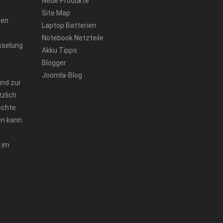
Neue Produkte
Site Map
ren
Laptop Batterien
Notebook Netzteile
sselung
Akku Tipps
Blogger
Joomla-Blog
ind zur
zlich
echte
n kann.
 im