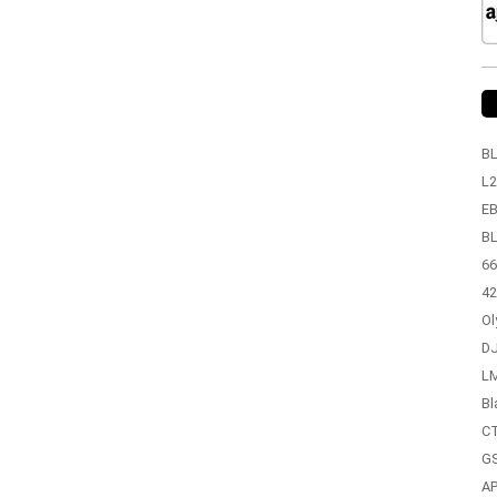
BL
L2
EB
BL
66
42
Ol
DJ
LM
Bl
CT
GS
A