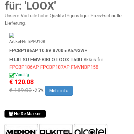
für: 'LOOX'
Unsere Vorteile:hohe Qualität+günstiger Preis+schnelle
Lieferung.
Artikel-Nr.: EPFU108
FPCBP186AP 10.8V 8700mAh/93WH
FUJITSU FMV-BIBLO LOOX T50U
Akkus für
FPCBP186AP
FPCBP187AP
FMVNBP158
Vorrätig
€ 120.08
€ 169.00
-25%
Mehr info
Heiße Marken