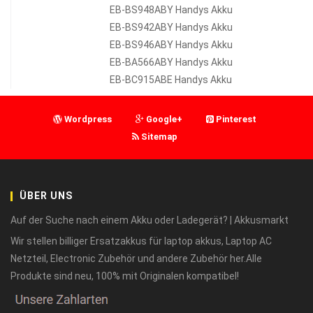
EB-BS948ABY Handys Akku
EB-BS942ABY Handys Akku
EB-BS946ABY Handys Akku
EB-BA566ABY Handys Akku
EB-BC915ABE Handys Akku
Wordpress
Google+
Pinterest
Sitemap
ÜBER UNS
Auf der Suche nach einem Akku oder Ladegerät? | Akkusmarkt
Wir stellen billiger Ersatzakkus für laptop akkus, Laptop AC
Netzteil, Electronic Zubehör und andere Zubehör her.Alle
Produkte sind neu, 100% mit Originalen kompatibel!