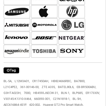
Tag
BL-5A,
L12M3A01,
CR17450AH,
HB824666RBC,
BA7800,
L21C4PE2,
361-00146-00,
ZTE A33S,
BATEL80L6,
EB-BR500ABU,
G3HTA023H,
7000,
HB4593J6ECW-31,
BLN-1,
BLP685,
ER17330V,
V30145-K1310-X464,
660093-001,
C21N1818-1,
BL-5H,
AEC616864-4S1P,
420-002,
Huawei GT2 Pro Smart Watch,