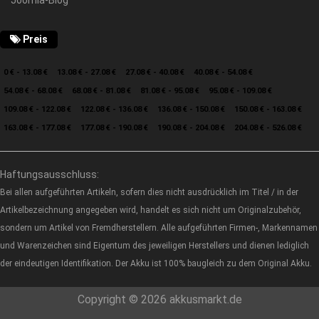
Joomla-Blog
Preis
0 € - 13.08 €
13.08 € - 27.08 €
27.08 € - 40.08 €
40.08 € - 54.08 €
54.08 € - 68.08 €
68.08 € - 81.08 €
81.08 € - 95.08 €
95.08 € - 109.08 €
109.08 € - 122.08 €
122.08 € - 136.08 €
136.08 € - 150.08 €
150.08 € - 163.08 €
163.08 € - 177.08 €
177.08 € - 190.08 €
190.08 € - 204.08 €
204.08 € - 526.08 €
Haftungsausschluss:
Bei allen aufgeführten Artikeln, sofern dies nicht ausdrücklich im Titel / in der
Artikelbezeichnung angegeben wird, handelt es sich nicht um Originalzubehör,
sondern um Artikel von Fremdherstellern. Alle aufgeführten Firmen-, Markennamen
und Warenzeichen sind Eigentum des jeweiligen Herstellers und dienen lediglich
der eindeutigen Identifikation. Der Akku ist 100% baugleich zu dem Original Akku.
Copyright © 2026 akkusmarkt.de