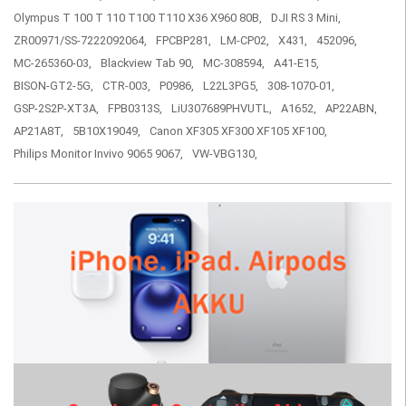
Olympus T 100 T 110 T100 T110 X36 X960 80B,
DJI RS 3 Mini,
ZR00971/SS-7222092064,
FPCBP281,
LM-CP02,
X431,
452096,
MC-265360-03,
Blackview Tab 90,
MC-308594,
A41-E15,
BISON-GT2-5G,
CTR-003,
P0986,
L22L3PG5,
308-1070-01,
GSP-2S2P-XT3A,
FPB0313S,
LiU307689PHVUTL,
A1652,
AP22ABN,
AP21A8T,
5B10X19049,
Canon XF305 XF300 XF105 XF100,
Philips Monitor Invivo 9065 9067,
VW-VBG130,