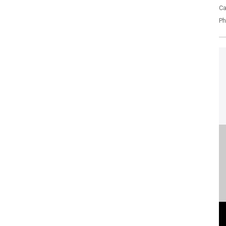
Ca
Ph