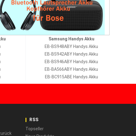
kku
Samsung Handys Akku
u
EB-BS948ABY Handys Akku
u
EB-BS942ABY Handys Akku
u
EB-BS946ABY Handys Akku
u
EB-BA566ABY Handys Akku
u
EB-BC915ABE Handys Akku
RSS
Topseller
zurück