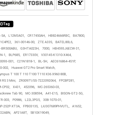
Tag
-5A,
L12M3A01,
CR17450AH,
HB824666RBC,
BA7800,
1C4PE2,
361-00146-00,
ZTE A33S,
BATEL80L6,
-BR500ABU,
G3HTA023H,
7000,
HB4593J6ECW-31,
N-1,
BLP685,
ER17330V,
V30145-K1310-X464,
0093-001,
C21N1818-1,
BL-5H,
AEC616864-4S1P,
0-002,
Huawei GT2 Pro Smart Watch,
ympus T 100 T 110 T100 T110 X36 X960 80B,
I RS 3 Mini,
ZR00971/SS-7222092064,
FPCBP281,
-CP02,
X431,
452096,
MC-265360-03,
ackview Tab 90,
MC-308594,
A41-E15,
BISON-GT2-5G,
R-003,
P0986,
L22L3PG5,
308-1070-01,
P-2S2P-XT3A,
FPB0313S,
LiU307689PHVUTL,
A1652,
P22ABN,
AP21A8T,
5B10X19049,