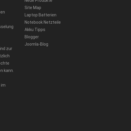
Neue Produkte
Site Map
ren
Laptop Batterien
Notebook Netzteile
sselung
Akku Tipps
Blogger
Joomla-Blog
ind zur
zlich
echte
n kann.
 im