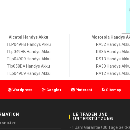
Alcatel Handys Akku
Motorola Handys A
TLP049HB Handys Akku
RA52 Handys Akk
TLp049HB Handys Akku
RS35 Handys Akk
TLp049G9 Handys Akku
RS13 Handys Akk
Tlp058DA Handys Akku
RA33 Handys Akk
TLp049C9 Handys Akku
RA12 Handys Akk
Wordpress
Google+
Pinterest
Sitemap
RMATION
LEITFADEN UND
UNTERSTÜTZUNG
TSPHÄRE
• 1 Jahr Garantie ! 30 Tage Geld-