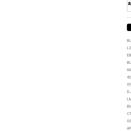
BL
L2
EB
BL
66
42
Ol
DJ
LM
Bl
CT
GS
A