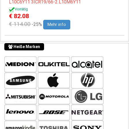
L10C6Y11
3ICR19/66-2
L10M6Y11
Vorrätig
€ 82.08
€ 114.00
-25%
Mehr info
Heiße Marken