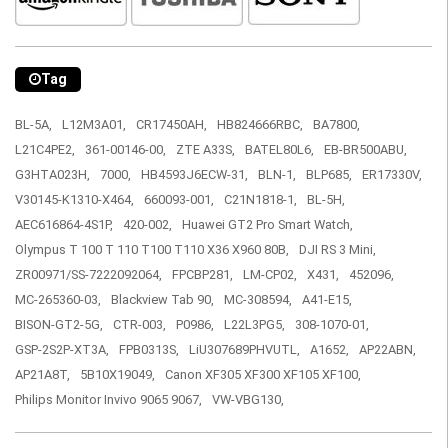
Tag
BL-5A,
L12M3A01,
CR17450AH,
HB824666RBC,
BA7800,
L21C4PE2,
361-00146-00,
ZTE A33S,
BATEL80L6,
EB-BR500ABU,
G3HTA023H,
7000,
HB4593J6ECW-31,
BLN-1,
BLP685,
ER17330V,
V30145-K1310-X464,
660093-001,
C21N1818-1,
BL-5H,
AEC616864-4S1P,
420-002,
Huawei GT2 Pro Smart Watch,
Olympus T 100 T 110 T100 T110 X36 X960 80B,
DJI RS 3 Mini,
ZR00971/SS-7222092064,
FPCBP281,
LM-CP02,
X431,
452096,
MC-265360-03,
Blackview Tab 90,
MC-308594,
A41-E15,
BISON-GT2-5G,
CTR-003,
P0986,
L22L3PG5,
308-1070-01,
GSP-2S2P-XT3A,
FPB0313S,
LiU307689PHVUTL,
A1652,
AP22ABN,
AP21A8T,
5B10X19049,
Canon XF305 XF300 XF105 XF100,
Philips Monitor Invivo 9065 9067,
VW-VBG130,