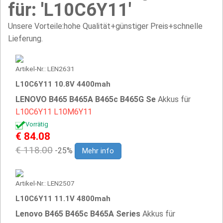
für: 'L10C6Y11'
Unsere Vorteile:hohe Qualität+günstiger Preis+schnelle
Lieferung.
Artikel-Nr.: LEN2631
L10C6Y11 10.8V 4400mah
LENOVO B465 B465A B465c B465G Se
Akkus für
L10C6Y11
L10M6Y11
Vorrätig
€ 84.08
€ 118.00
-25%
Mehr info
Artikel-Nr.: LEN2507
L10C6Y11 11.1V 4800mah
Lenovo B465 B465c B465A Series
Akkus für