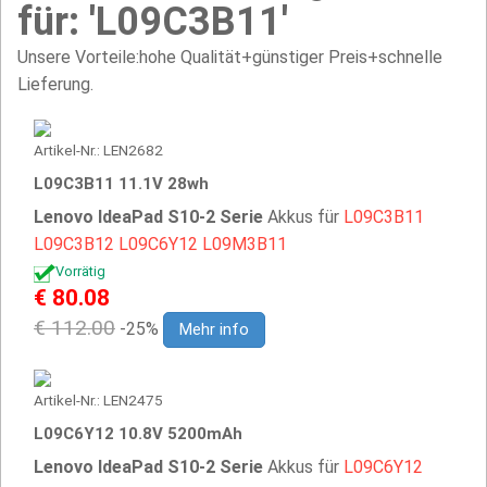
für: 'L09C3B11'
Unsere Vorteile:hohe Qualität+günstiger Preis+schnelle
Lieferung.
Artikel-Nr.: LEN2682
L09C3B11 11.1V 28wh
Lenovo IdeaPad S10-2 Serie
Akkus für
L09C3B11
L09C3B12
L09C6Y12
L09M3B11
Vorrätig
€ 80.08
€ 112.00
-25%
Mehr info
Artikel-Nr.: LEN2475
L09C6Y12 10.8V 5200mAh
Lenovo IdeaPad S10-2 Serie
Akkus für
L09C6Y12