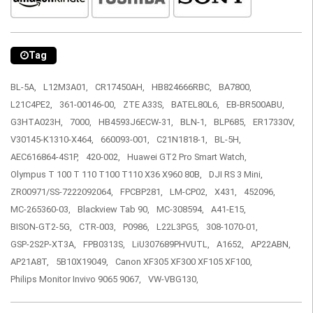
Tag
BL-5A,
L12M3A01,
CR17450AH,
HB824666RBC,
BA7800,
L21C4PE2,
361-00146-00,
ZTE A33S,
BATEL80L6,
EB-BR500ABU,
G3HTA023H,
7000,
HB4593J6ECW-31,
BLN-1,
BLP685,
ER17330V,
V30145-K1310-X464,
660093-001,
C21N1818-1,
BL-5H,
AEC616864-4S1P,
420-002,
Huawei GT2 Pro Smart Watch,
Olympus T 100 T 110 T100 T110 X36 X960 80B,
DJI RS 3 Mini,
ZR00971/SS-7222092064,
FPCBP281,
LM-CP02,
X431,
452096,
MC-265360-03,
Blackview Tab 90,
MC-308594,
A41-E15,
BISON-GT2-5G,
CTR-003,
P0986,
L22L3PG5,
308-1070-01,
GSP-2S2P-XT3A,
FPB0313S,
LiU307689PHVUTL,
A1652,
AP22ABN,
AP21A8T,
5B10X19049,
Canon XF305 XF300 XF105 XF100,
Philips Monitor Invivo 9065 9067,
VW-VBG130,