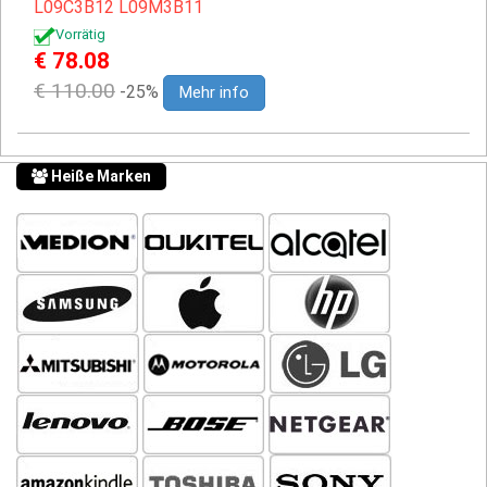
L09C3B12
L09M3B11
Vorrätig
€ 78.08
€ 110.00
-25%
Mehr info
Heiße Marken