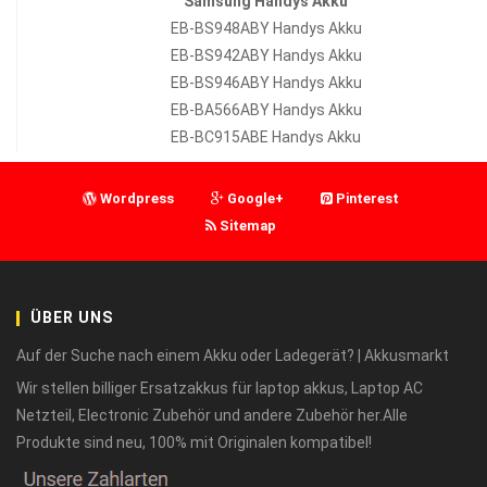
Samsung Handys Akku
EB-BS948ABY Handys Akku
EB-BS942ABY Handys Akku
EB-BS946ABY Handys Akku
EB-BA566ABY Handys Akku
EB-BC915ABE Handys Akku
Wordpress
Google+
Pinterest
Sitemap
ÜBER UNS
Auf der Suche nach einem Akku oder Ladegerät? | Akkusmarkt
Wir stellen billiger Ersatzakkus für laptop akkus, Laptop AC
Netzteil, Electronic Zubehör und andere Zubehör her.Alle
Produkte sind neu, 100% mit Originalen kompatibel!