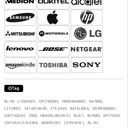
Tag
BL-5A,
L12M3A01,
CR17450AH,
HB824666RBC,
BA7800,
L21C4PE2,
361-00146-00,
ZTE A33S,
BATEL80L6,
EB-BR500ABU,
G3HTA023H,
7000,
HB4593J6ECW-31,
BLN-1,
BLP685,
ER17330V,
V30145-K1310-X464,
660093-001,
C21N1818-1,
BL-5H,