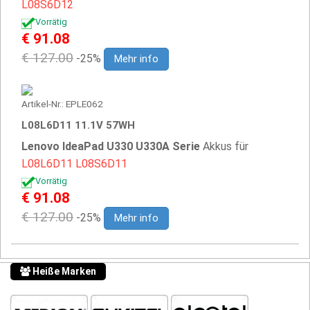
L08S6D12
Vorrätig
€ 91.08
€ 127.00
-25%
Mehr info
Artikel-Nr.: EPLE062
L08L6D11 11.1V 57WH
Lenovo IdeaPad U330 U330A Serie
Akkus für
L08L6D11
L08S6D11
Vorrätig
€ 91.08
€ 127.00
-25%
Mehr info
Heiße Marken