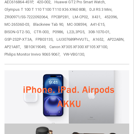
AEC616864-4S1P,
420-002,
Huawei GT2 Pro Smart Watch,
Olympus T 100 T 110 T100 T110 X36 X960 80B,
DJI RS 3 Mini,
ZR00971/SS-7222092064,
FPCBP281,
LM-CP02,
X431,
452096,
MC-265360-03,
Blackview Tab 90,
MC-308594,
A41-E15,
BISON-GT2-5G,
CTR-003,
P0986,
L22L3PG5,
308-1070-01,
GSP-2S2P-XT3A,
FPB0313S,
LiU307689PHVUTL,
A1652,
AP22ABN,
AP21A8T,
5B10X19049,
Canon XF305 XF300 XF105 XF100,
Philips Monitor Invivo 9065 9067,
VW-VBG130,