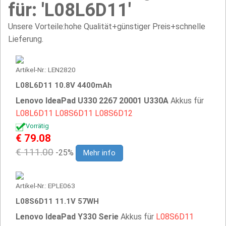
für: 'L08L6D11'
Unsere Vorteile:hohe Qualität+günstiger Preis+schnelle
Lieferung.
Artikel-Nr.: LEN2820
L08L6D11 10.8V 4400mAh
Lenovo IdeaPad U330 2267 20001 U330A
Akkus für
L08L6D11
L08S6D11
L08S6D12
Vorrätig
€ 79.08
€ 111.00
-25%
Mehr info
Artikel-Nr.: EPLE063
L08S6D11 11.1V 57WH
Lenovo IdeaPad Y330 Serie
Akkus für
L08S6D11