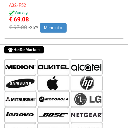
A32-F52
Vorrätig
€ 69.08
€ 97.00
-25%
Mehr info
Heiße Marken