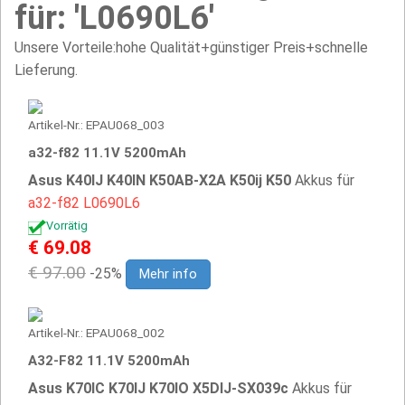
für: 'L0690L6'
Unsere Vorteile:hohe Qualität+günstiger Preis+schnelle
Lieferung.
Artikel-Nr.: EPAU068_003
a32-f82 11.1V 5200mAh
Asus K40IJ K40IN K50AB-X2A K50ij K50
Akkus für
a32-f82
L0690L6
Vorrätig
€ 69.08
€ 97.00
-25%
Mehr info
Artikel-Nr.: EPAU068_002
A32-F82 11.1V 5200mAh
Asus K70IC K70IJ K70IO X5DIJ-SX039c
Akkus für