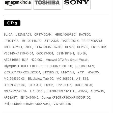
Tag
BL-5A,
L12M3A01,
CR17450AH,
HB824666RBC,
BA7800,
L21C4PE2,
361-00146-00,
ZTE A33S,
BATEL80L6,
EB-BR500ABU,
G3HTA023H,
7000,
HB4593J6ECW-31,
BLN-1,
BLP685,
ER17330V,
V30145-K1310-X464,
660093-001,
C21N1818-1,
BL-5H,
AEC616864-4S1P,
420-002,
Huawei GT2 Pro Smart Watch,
Olympus T 100 T 110 T100 T110 X36 X960 80B,
DJI RS 3 Mini,
ZR00971/SS-7222092064,
FPCBP281,
LM-CP02,
X431,
452096,
MC-265360-03,
Blackview Tab 90,
MC-308594,
A41-E15,
BISON-GT2-5G,
CTR-003,
P0986,
L22L3PG5,
308-1070-01,
GSP-2S2P-XT3A,
FPB0313S,
LiU307689PHVUTL,
A1652,
AP22ABN,
AP21A8T,
5B10X19049,
Canon XF305 XF300 XF105 XF100,
Philips Monitor Invivo 9065 9067,
VW-VBG130,