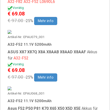
A32-F82
A32-F52
L0690L6
Vorrätig
€ 69.08
€ 97.00
-25%
Mehr info
Artikel-Nr.: EPAU079_001
A32-F52 11.1V 5200mAh
ASUS X87 X87Q X8A X8AAB X8AAD X8AAF
Akkus
für
A32-F52
Vorrätig
€ 69.08
€ 97.00
-25%
Mehr info
Artikel-Nr.: EPAU068_001
A32-F52 11.1V 5200mAh
Asus F52 P50 P81 K70 X65 X50 X5D X5E
Akkus für