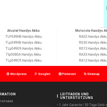
Alcatel Handys Akku
Motorola Handys A
TLP049HB Handys Akku
RA52 Handys Akk
TLp049HB Handys Akku
RS35 Handys Akk
TLp049G9 Handys Akku
RS13 Handys Akk
Tlp058DA Handys Akku
RA33 Handys Akk
TLp049C9 Handys Akku
RA12 Handys Akk
Wordpress
Google+
Pinterest
Sitemap
RMATION
LEITFADEN UND
UNTERSTÜTZUNG
TSPHÄRE
• 1 Jahr Garantie ! 30 Tage Geld-