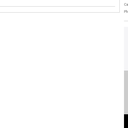
Ca
Ph