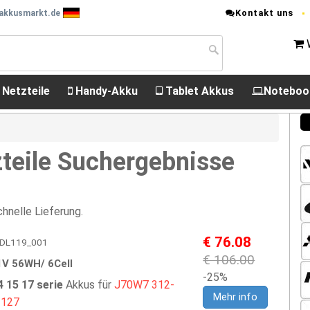
Kontakt uns
 akkusmarkt.de
 Netzteile
Handy-Akku
Tablet Akkus
Noteboo
teile Suchergebnisse
hnelle Lieferung.
€ 76.08
 EPDL119_001
€ 106.00
1V 56WH/ 6Cell
-25%
4 15 17 serie
Akkus für
J70W7
312-
Mehr info
1127