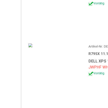
Vorrätig
Artikel-Nr.: 
R795X 11.
DELL XPS 
JWPHF
WH
Vorrätig