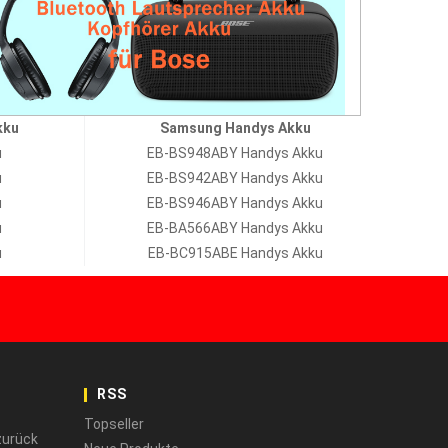
kku
Samsung Handys Akku
u
EB-BS948ABY Handys Akku
u
EB-BS942ABY Handys Akku
u
EB-BS946ABY Handys Akku
u
EB-BA566ABY Handys Akku
u
EB-BC915ABE Handys Akku
RSS
Topseller
zurück