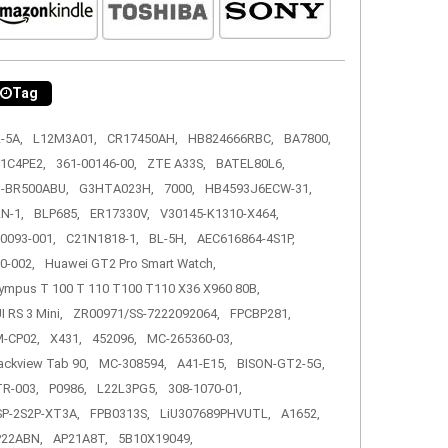
Tag
-5A,
L12M3A01,
CR17450AH,
HB824666RBC,
BA7800,
1C4PE2,
361-00146-00,
ZTE A33S,
BATEL80L6,
-BR500ABU,
G3HTA023H,
7000,
HB4593J6ECW-31,
N-1,
BLP685,
ER17330V,
V30145-K1310-X464,
0093-001,
C21N1818-1,
BL-5H,
AEC616864-4S1P,
0-002,
Huawei GT2 Pro Smart Watch,
ympus T 100 T 110 T100 T110 X36 X960 80B,
I RS 3 Mini,
ZR00971/SS-7222092064,
FPCBP281,
-CP02,
X431,
452096,
MC-265360-03,
ackview Tab 90,
MC-308594,
A41-E15,
BISON-GT2-5G,
R-003,
P0986,
L22L3PG5,
308-1070-01,
P-2S2P-XT3A,
FPB0313S,
LiU307689PHVUTL,
A1652,
P22ABN,
AP21A8T,
5B10X19049,