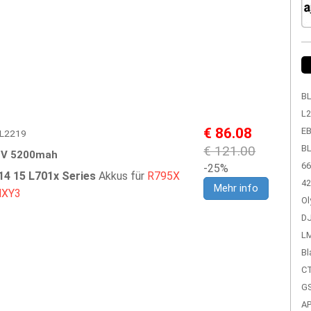
BL
L2
€ 86.08
EB
DEL2219
€ 121.00
BL
1V 5200mah
66
-25%
14 15 L701x Series
Akkus für
R795X
42
Mehr info
XY3
Ol
DJ
LM
Bl
CT
GS
A