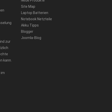
Neue Produkte
Site Map
ren
Laptop Batterien
Notebook Netzteile
sselung
Akku Tipps
Blogger
Joomla-Blog
ind zur
zlich
echte
n kann.
 im