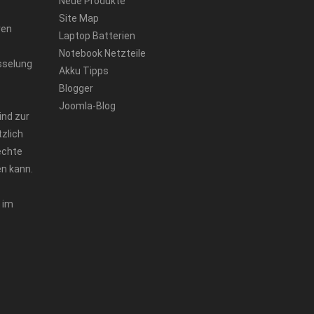
Neue Produkte
Site Map
ren
Laptop Batterien
Notebook Netzteile
sselung
Akku Tipps
Blogger
Joomla-Blog
ind zur
zlich
echte
n kann.
 im