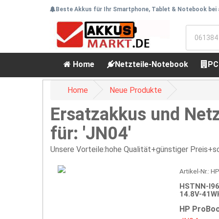
Beste Akkus für Ihr Smartphone, Tablet & Notebook bei
Home
Netzteile-Notebook
PC
Home
Neue Produkte
Ersatzakkus und Netz
für: 'JN04'
Unsere Vorteile:hohe Qualität+günstiger Preis+sc
Artikel-Nr.: 
HSTNN-I96C
14.8V-41WH
HP ProBoo