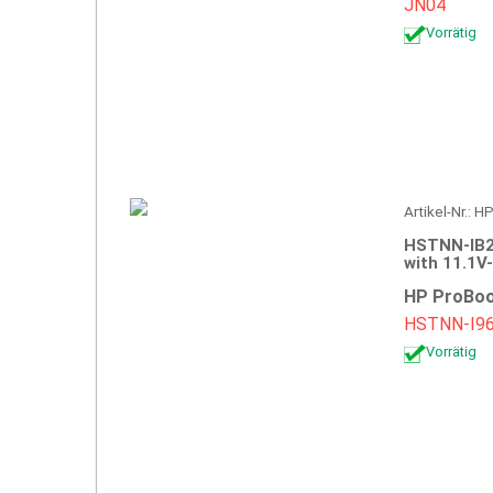
JN04
Vorrätig
Artikel-Nr.: 
HSTNN-IB2
with 11.1V
HP ProBoo
HSTNN-I9
Vorrätig