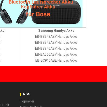
kku
Samsung Handys Akku
u
EB-BS948ABY Handys Akku
u
EB-BS942ABY Handys Akku
u
EB-BS946ABY Handys Akku
u
EB-BA566ABY Handys Akku
u
EB-BC915ABE Handys Akku
RSS
Topseller
zurück