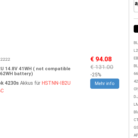
BL
L2
€ 94.08
EB
HP2222
€ 131.00
BL
U 14.8V 41WH ( not compatible
-62WH battery)
66
-25%
42
k 4230s
Akkus für
HSTNN-IB2U
Mehr info
Ol
6C
DJ
LM
Bl
CT
GS
A