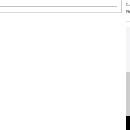
Ca
Ph