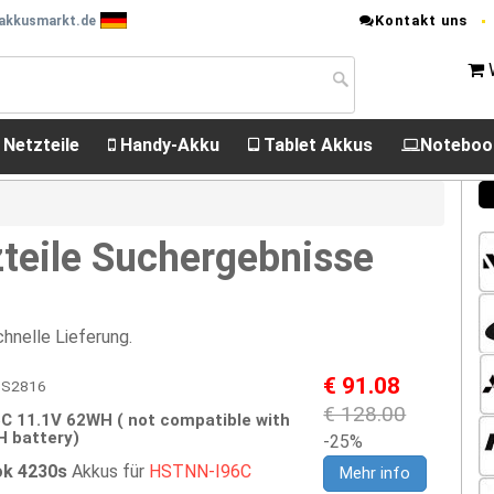
Kontakt uns
 akkusmarkt.de
 Netzteile
Handy-Akku
Tablet Akkus
Noteboo
teile Suchergebnisse
hnelle Lieferung.
€ 91.08
HPS2816
€ 128.00
 11.1V 62WH ( not compatible with
 battery)
-25%
k 4230s
Akkus für
HSTNN-I96C
Mehr info