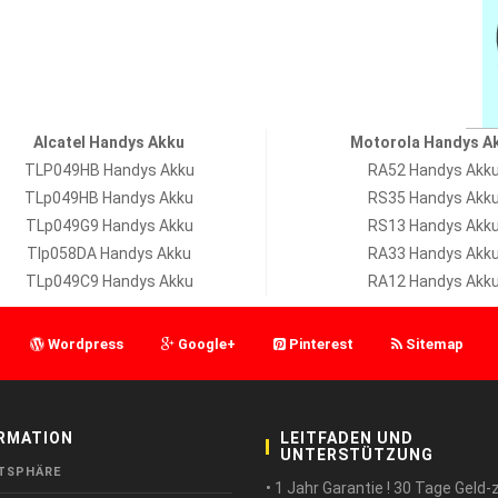
Alcatel Handys Akku
Motorola Handys A
TLP049HB Handys Akku
RA52 Handys Akk
TLp049HB Handys Akku
RS35 Handys Akk
TLp049G9 Handys Akku
RS13 Handys Akk
Tlp058DA Handys Akku
RA33 Handys Akk
TLp049C9 Handys Akku
RA12 Handys Akk
Wordpress
Google+
Pinterest
Sitemap
RMATION
LEITFADEN UND
UNTERSTÜTZUNG
TSPHÄRE
• 1 Jahr Garantie ! 30 Tage Geld-