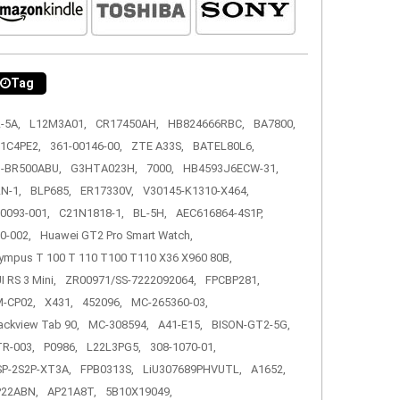
Tag
-5A,
L12M3A01,
CR17450AH,
HB824666RBC,
BA7800,
1C4PE2,
361-00146-00,
ZTE A33S,
BATEL80L6,
-BR500ABU,
G3HTA023H,
7000,
HB4593J6ECW-31,
N-1,
BLP685,
ER17330V,
V30145-K1310-X464,
0093-001,
C21N1818-1,
BL-5H,
AEC616864-4S1P,
0-002,
Huawei GT2 Pro Smart Watch,
ympus T 100 T 110 T100 T110 X36 X960 80B,
I RS 3 Mini,
ZR00971/SS-7222092064,
FPCBP281,
-CP02,
X431,
452096,
MC-265360-03,
ackview Tab 90,
MC-308594,
A41-E15,
BISON-GT2-5G,
R-003,
P0986,
L22L3PG5,
308-1070-01,
P-2S2P-XT3A,
FPB0313S,
LiU307689PHVUTL,
A1652,
P22ABN,
AP21A8T,
5B10X19049,