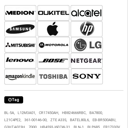
Tag
BL-5A,
L12M3A01,
CR17450AH,
HB824666RBC,
BA7800,
L21C4PE2,
361-00146-00,
ZTE A33S,
BATEL80L6,
EB-BR500ABU,
G3HTA023H,
7000,
HB4593J6ECW-31,
BLN-1,
BLP685,
ER17330V,