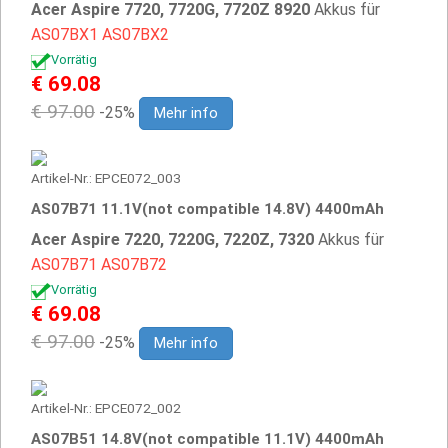
Acer Aspire 7720, 7720G, 7720Z 8920
Akkus für
AS07BX1
AS07BX2
Vorrätig
€ 69.08
€ 97.00
-25%
Mehr info
Artikel-Nr.: EPCE072_003
AS07B71 11.1V(not compatible 14.8V) 4400mAh
Acer Aspire 7220, 7220G, 7220Z, 7320
Akkus für
AS07B71
AS07B72
Vorrätig
€ 69.08
€ 97.00
-25%
Mehr info
Artikel-Nr.: EPCE072_002
AS07B51 14.8V(not compatible 11.1V) 4400mAh