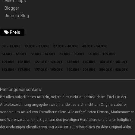
Akku Tipps
Blogger
Joomla-Blog
Preis
0 € - 13.08 €
13.08 € - 27.08 €
27.08 € - 40.08 €
40.08 € - 54.08 €
54.08 € - 68.08 €
68.08 € - 81.08 €
81.08 € - 95.08 €
95.08 € - 109.08 €
109.08 € - 122.08 €
122.08 € - 136.08 €
136.08 € - 150.08 €
150.08 € - 163.08 €
163.08 € - 177.08 €
177.08 € - 190.08 €
190.08 € - 204.08 €
204.08 € - 526.08 €
Haftungsausschluss:
Bei allen aufgeführten Artikeln, sofern dies nicht ausdrücklich im Titel / in der
Artikelbezeichnung angegeben wird, handelt es sich nicht um Originalzubehör,
sondern um Artikel von Fremdherstellern. Alle aufgeführten Firmen-, Markennamen
und Warenzeichen sind Eigentum des jeweiligen Herstellers und dienen lediglich
der eindeutigen Identifikation. Der Akku ist 100% baugleich zu dem Original Akku.