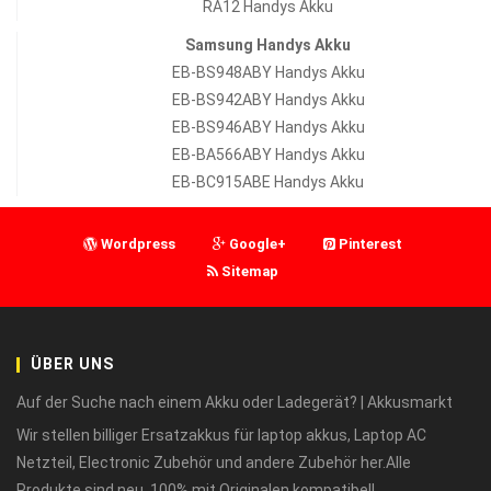
RA12 Handys Akku
Samsung Handys Akku
EB-BS948ABY Handys Akku
EB-BS942ABY Handys Akku
EB-BS946ABY Handys Akku
EB-BA566ABY Handys Akku
EB-BC915ABE Handys Akku
Wordpress
Google+
Pinterest
Sitemap
ÜBER UNS
Auf der Suche nach einem Akku oder Ladegerät? | Akkusmarkt
Wir stellen billiger Ersatzakkus für laptop akkus, Laptop AC
Netzteil, Electronic Zubehör und andere Zubehör her.Alle
Produkte sind neu, 100% mit Originalen kompatibel!