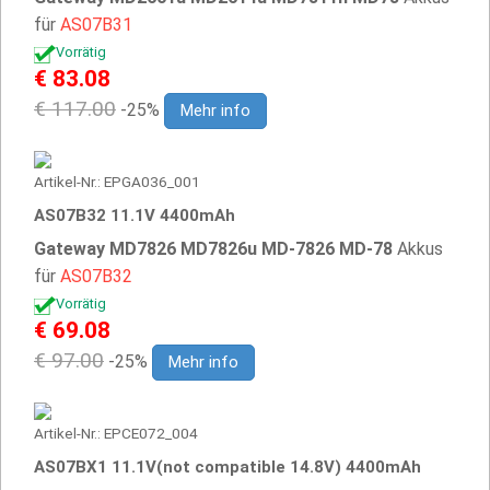
für
AS07B31
Vorrätig
€ 83.08
€ 117.00
-25%
Mehr info
Artikel-Nr.: EPGA036_001
AS07B32 11.1V 4400mAh
Gateway MD7826 MD7826u MD-7826 MD-78
Akkus
für
AS07B32
Vorrätig
€ 69.08
€ 97.00
-25%
Mehr info
Artikel-Nr.: EPCE072_004
AS07BX1 11.1V(not compatible 14.8V) 4400mAh