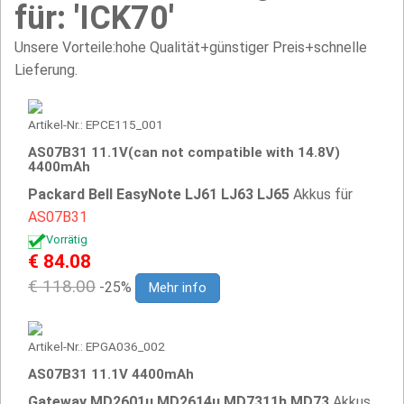
für: 'ICK70'
Unsere Vorteile:hohe Qualität+günstiger Preis+schnelle
Lieferung.
Artikel-Nr.: EPCE115_001
AS07B31 11.1V(can not compatible with 14.8V)
4400mAh
Packard Bell EasyNote LJ61 LJ63 LJ65
Akkus für
AS07B31
Vorrätig
€ 84.08
€ 118.00
-25%
Mehr info
Artikel-Nr.: EPGA036_002
AS07B31 11.1V 4400mAh
Gateway MD2601u MD2614u MD7311h MD73
Akkus