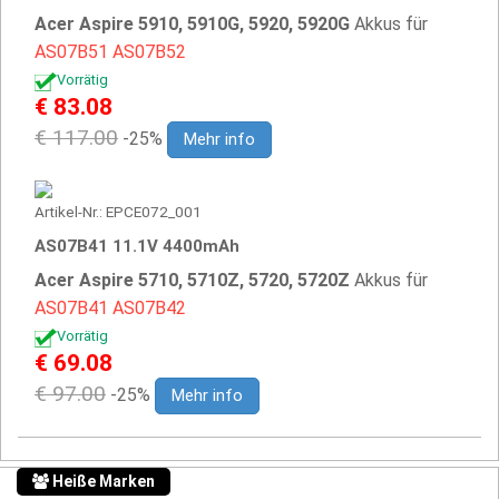
Acer Aspire 5910, 5910G, 5920, 5920G
Akkus für
AS07B51
AS07B52
Vorrätig
€ 83.08
€ 117.00
-25%
Mehr info
Artikel-Nr.: EPCE072_001
AS07B41 11.1V 4400mAh
Acer Aspire 5710, 5710Z, 5720, 5720Z
Akkus für
AS07B41
AS07B42
Vorrätig
€ 69.08
€ 97.00
-25%
Mehr info
Heiße Marken