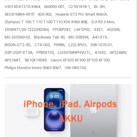
V30145-K1310-X464,
660093-001,
C21N1818-1,
BL-5H,
AEC616864-4S1P,
420-002,
Huawei GT2 Pro Smart Watch,
Olympus T 100 T 110 T100 T110 X36 X960 80B,
DJI RS 3 Mini,
ZR00971/SS-7222092064,
FPCBP281,
LM-CP02,
X431,
452096,
MC-265360-03,
Blackview Tab 90,
MC-308594,
A41-E15,
BISON-GT2-5G,
CTR-003,
P0986,
L22L3PG5,
308-1070-01,
GSP-2S2P-XT3A,
FPB0313S,
LiU307689PHVUTL,
A1652,
AP22ABN,
AP21A8T,
5B10X19049,
Canon XF305 XF300 XF105 XF100,
Philips Monitor Invivo 9065 9067,
VW-VBG130,