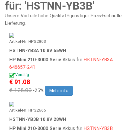
für: 'HSTNN-YB3B'
Unsere Vorteile:hohe Qualität+günstiger Preis+schnelle
Lieferung.
Artikel-Nr.: HPS2803
HSTNN-YB3A 10.8V 55WH
HP Mini 210-3000 Serie
Akkus für
HSTNN-YB3A
646657-241
Vorrätig
€ 91.08
€ 128.00
-25%
Mehr info
Artikel-Nr.: HPS2665
HSTNN-YB3B 10.8V 28WH
HP Mini 210-3000 Serie
Akkus für
HSTNN-YB3B