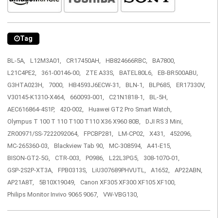
Tag
BL-5A,
L12M3A01,
CR17450AH,
HB824666RBC,
BA7800,
L21C4PE2,
361-00146-00,
ZTE A33S,
BATEL80L6,
EB-BR500ABU,
G3HTA023H,
7000,
HB4593J6ECW-31,
BLN-1,
BLP685,
ER17330V,
V30145-K1310-X464,
660093-001,
C21N1818-1,
BL-5H,
AEC616864-4S1P,
420-002,
Huawei GT2 Pro Smart Watch,
Olympus T 100 T 110 T100 T110 X36 X960 80B,
DJI RS 3 Mini,
ZR00971/SS-7222092064,
FPCBP281,
LM-CP02,
X431,
452096,
MC-265360-03,
Blackview Tab 90,
MC-308594,
A41-E15,
BISON-GT2-5G,
CTR-003,
P0986,
L22L3PG5,
308-1070-01,
GSP-2S2P-XT3A,
FPB0313S,
LiU307689PHVUTL,
A1652,
AP22ABN,
AP21A8T,
5B10X19049,
Canon XF305 XF300 XF105 XF100,
Philips Monitor Invivo 9065 9067,
VW-VBG130,