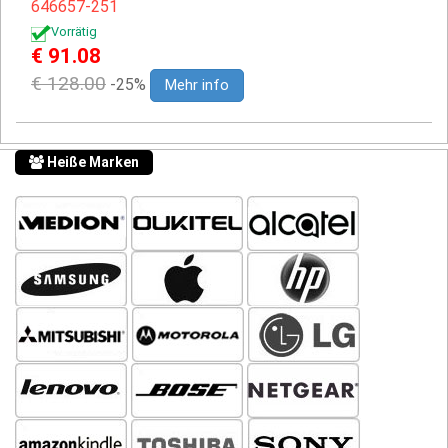
646657-251
Vorrätig
€ 91.08
€ 128.00
-25%
Mehr info
Heiße Marken