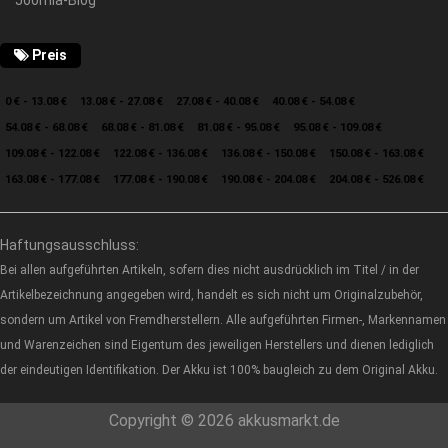
Joomla-Blog
Preis
0 € - 13.08 €
13.08 € - 27.08 €
27.08 € - 40.08 €
40.08 € - 54.08 €
54.08 € - 68.08 €
68.08 € - 81.08 €
81.08 € - 95.08 €
95.08 € - 109.08 €
109.08 € - 122.08 €
122.08 € - 136.08 €
136.08 € - 150.08 €
150.08 € - 163.08 €
163.08 € - 177.08 €
177.08 € - 190.08 €
190.08 € - 204.08 €
204.08 € - 526.08 €
Haftungsausschluss:
Bei allen aufgeführten Artikeln, sofern dies nicht ausdrücklich im Titel / in der
Artikelbezeichnung angegeben wird, handelt es sich nicht um Originalzubehör,
sondern um Artikel von Fremdherstellern. Alle aufgeführten Firmen-, Markennamen
und Warenzeichen sind Eigentum des jeweiligen Herstellers und dienen lediglich
der eindeutigen Identifikation. Der Akku ist 100% baugleich zu dem Original Akku.
Copyright © 2026 akkusmarkt.de