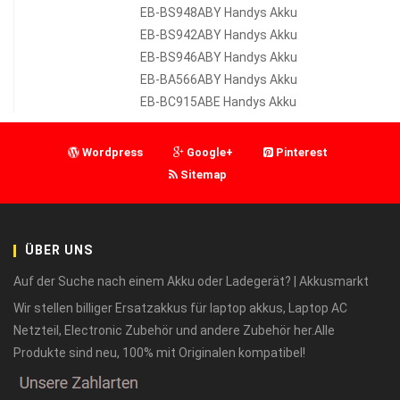
EB-BS948ABY Handys Akku
EB-BS942ABY Handys Akku
EB-BS946ABY Handys Akku
EB-BA566ABY Handys Akku
EB-BC915ABE Handys Akku
Wordpress
Google+
Pinterest
Sitemap
ÜBER UNS
Auf der Suche nach einem Akku oder Ladegerät? | Akkusmarkt
Wir stellen billiger Ersatzakkus für laptop akkus, Laptop AC
Netzteil, Electronic Zubehör und andere Zubehör her.Alle
Produkte sind neu, 100% mit Originalen kompatibel!