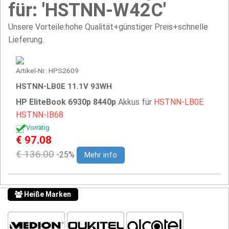
für: 'HSTNN-W42C'
Unsere Vorteile:hohe Qualität+günstiger Preis+schnelle
Lieferung.
Artikel-Nr.: HPS2609
HSTNN-LB0E 11.1V 93WH
HP EliteBook 6930p 8440p
Akkus für
HSTNN-LB0E
HSTNN-IB68
Vorrätig
€ 97.08
€ 136.00
-25%
Mehr info
Heiße Marken