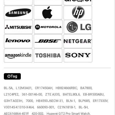
Tag
BL-5A,
L12M3A01,
CR17450AH,
HB824666RBC,
BA7800,
L21C4PE2,
361-00146-00,
ZTE A33S,
BATEL80L6,
EB-BR500ABU,
G3HTA023H,
7000,
HB4593J6ECW-31,
BLN-1,
BLP685,
ER17330V,
V30145-K1310-X464,
660093-001,
C21N1818-1,
BL-5H,
AEC616864-4S1P,
420-002,
Huawei GT2 Pro Smart Watch,