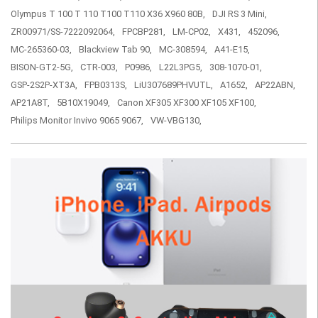
Olympus T 100 T 110 T100 T110 X36 X960 80B,
DJI RS 3 Mini,
ZR00971/SS-7222092064,
FPCBP281,
LM-CP02,
X431,
452096,
MC-265360-03,
Blackview Tab 90,
MC-308594,
A41-E15,
BISON-GT2-5G,
CTR-003,
P0986,
L22L3PG5,
308-1070-01,
GSP-2S2P-XT3A,
FPB0313S,
LiU307689PHVUTL,
A1652,
AP22ABN,
AP21A8T,
5B10X19049,
Canon XF305 XF300 XF105 XF100,
Philips Monitor Invivo 9065 9067,
VW-VBG130,