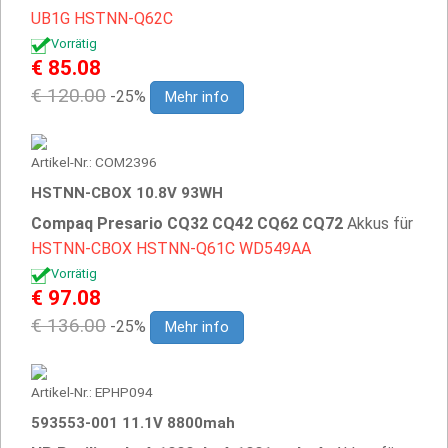
UB1G
HSTNN-Q62C
Vorrätig
€ 85.08
€ 120.00
-25%
Mehr info
Artikel-Nr.: COM2396
HSTNN-CBOX 10.8V 93WH
Compaq Presario CQ32 CQ42 CQ62 CQ72
Akkus für
HSTNN-CBOX
HSTNN-Q61C
WD549AA
Vorrätig
€ 97.08
€ 136.00
-25%
Mehr info
Artikel-Nr.: EPHP094
593553-001 11.1V 8800mah