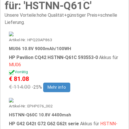
für: 'HSTNN-Q61C'
Unsere Vorteile:hohe Qualität+günstiger Preis+schnelle
Lieferung.
Artikel-Nr.: HPQ20AP863
MU06 10.8V 9000mAh/100WH
HP Pavilion CQ42 HSTNN-Q61C 593553-0
Akkus für
MU06
Vorrätig
€ 81.08
€ 114.00
-25%
Mehr info
Artikel-Nr.: EPHP076_002
HSTNN-Q60C 10.8V 4400mah
HP G42 G42t G72 G62 G62t serie
Akkus für
HSTNN-