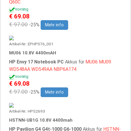
Q60C
Vorrätig
€ 69.08
€ 97.00
-25%
Mehr info
Artikel-Nr.: EPHP076_001
MU06 10.8V 4400mAH
HP Envy 17 Notebook PC
Akkus für
MU06
MU09
WD548AA
WD549AA
NBP6A174
Vorrätig
€ 69.08
€ 97.00
-25%
Mehr info
Artikel-Nr.: HPS2693
HSTNN-UB1G 10.8V 4400mah
HP Pavilion G4 G4t-1000 G6-1000
Akkus für
HSTNN-