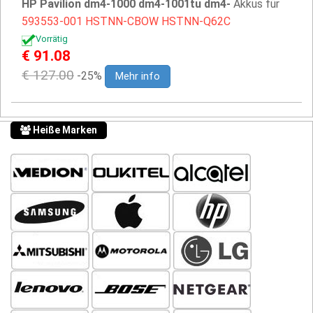
HP Pavilion dm4-1000 dm4-1001tu dm4-
Akkus für
593553-001
HSTNN-CBOW
HSTNN-Q62C
Vorrätig
€ 91.08
€ 127.00
-25%
Mehr info
Heiße Marken