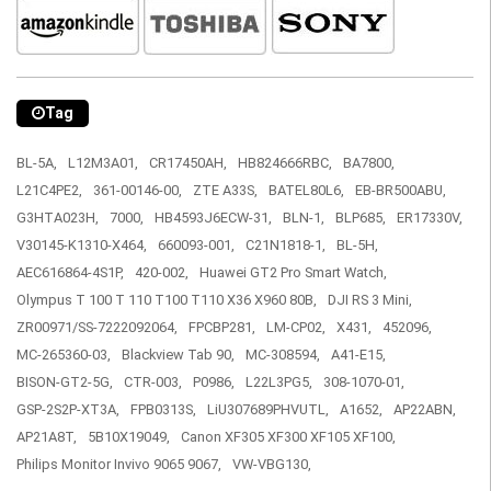
Tag
BL-5A,
L12M3A01,
CR17450AH,
HB824666RBC,
BA7800,
L21C4PE2,
361-00146-00,
ZTE A33S,
BATEL80L6,
EB-BR500ABU,
G3HTA023H,
7000,
HB4593J6ECW-31,
BLN-1,
BLP685,
ER17330V,
V30145-K1310-X464,
660093-001,
C21N1818-1,
BL-5H,
AEC616864-4S1P,
420-002,
Huawei GT2 Pro Smart Watch,
Olympus T 100 T 110 T100 T110 X36 X960 80B,
DJI RS 3 Mini,
ZR00971/SS-7222092064,
FPCBP281,
LM-CP02,
X431,
452096,
MC-265360-03,
Blackview Tab 90,
MC-308594,
A41-E15,
BISON-GT2-5G,
CTR-003,
P0986,
L22L3PG5,
308-1070-01,
GSP-2S2P-XT3A,
FPB0313S,
LiU307689PHVUTL,
A1652,
AP22ABN,
AP21A8T,
5B10X19049,
Canon XF305 XF300 XF105 XF100,
Philips Monitor Invivo 9065 9067,
VW-VBG130,