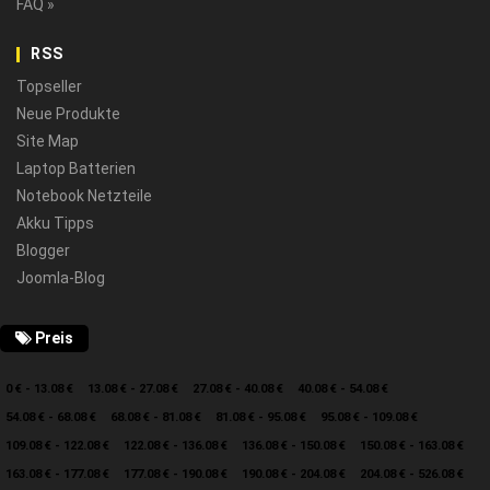
FAQ »
RSS
Topseller
Neue Produkte
Site Map
Laptop Batterien
Notebook Netzteile
Akku Tipps
Blogger
Joomla-Blog
Preis
0 € - 13.08 €
13.08 € - 27.08 €
27.08 € - 40.08 €
40.08 € - 54.08 €
54.08 € - 68.08 €
68.08 € - 81.08 €
81.08 € - 95.08 €
95.08 € - 109.08 €
109.08 € - 122.08 €
122.08 € - 136.08 €
136.08 € - 150.08 €
150.08 € - 163.08 €
163.08 € - 177.08 €
177.08 € - 190.08 €
190.08 € - 204.08 €
204.08 € - 526.08 €