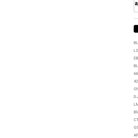
BL
L2
EB
BL
66
42
Ol
DJ
LM
Bl
CT
GS
A