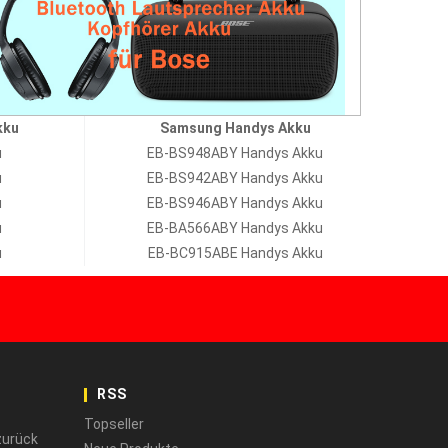
kku
Samsung Handys Akku
u
EB-BS948ABY Handys Akku
u
EB-BS942ABY Handys Akku
u
EB-BS946ABY Handys Akku
u
EB-BA566ABY Handys Akku
u
EB-BC915ABE Handys Akku
RSS
Topseller
zurück