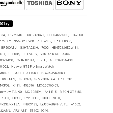
Tag
-5A,
L12M3A01,
CR17450AH,
HB824666RBC,
BA7800,
1C4PE2,
361-00146-00,
ZTE A33S,
BATEL80L6,
-BR500ABU,
G3HTA023H,
7000,
HB4593J6ECW-31,
N-1,
BLP685,
ER17330V,
V30145-K1310-X464,
0093-001,
C21N1818-1,
BL-5H,
AEC616864-4S1P,
0-002,
Huawei GT2 Pro Smart Watch,
ympus T 100 T 110 T100 T110 X36 X960 80B,
I RS 3 Mini,
ZR00971/SS-7222092064,
FPCBP281,
-CP02,
X431,
452096,
MC-265360-03,
ackview Tab 90,
MC-308594,
A41-E15,
BISON-GT2-5G,
R-003,
P0986,
L22L3PG5,
308-1070-01,
P-2S2P-XT3A,
FPB0313S,
LiU307689PHVUTL,
A1652,
P22ABN,
AP21A8T,
5B10X19049,