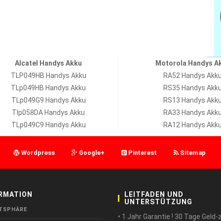
Alcatel Handys Akku
Motorola Handys A
TLP049HB Handys Akku
RA52 Handys Akk
TLp049HB Handys Akku
RS35 Handys Akk
TLp049G9 Handys Akku
RS13 Handys Akk
Tlp058DA Handys Akku
RA33 Handys Akk
TLp049C9 Handys Akku
RA12 Handys Akk
Wordpress
Google+
Pinterest
Sitemap
RMATION
LEITFADEN UND
UNTERSTÜTZUNG
TSPHÄRE
• 1 Jahr Garantie ! 30 Tage Geld-