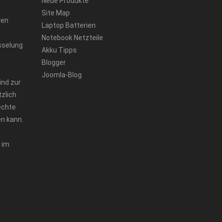
Neue Produkte
Site Map
ren
Laptop Batterien
Notebook Netzteile
sselung
Akku Tipps
Blogger
Joomla-Blog
ind zur
zlich
echte
n kann.
 im