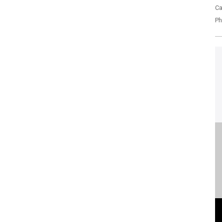
Ca
Ph