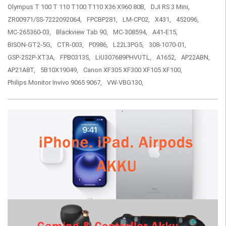
Olympus T 100 T 110 T100 T110 X36 X960 80B,
DJI RS 3 Mini,
ZR00971/SS-7222092064,
FPCBP281,
LM-CP02,
X431,
452096,
MC-265360-03,
Blackview Tab 90,
MC-308594,
A41-E15,
BISON-GT2-5G,
CTR-003,
P0986,
L22L3PG5,
308-1070-01,
GSP-2S2P-XT3A,
FPB0313S,
LiU307689PHVUTL,
A1652,
AP22ABN,
AP21A8T,
5B10X19049,
Canon XF305 XF300 XF105 XF100,
Philips Monitor Invivo 9065 9067,
VW-VBG130,