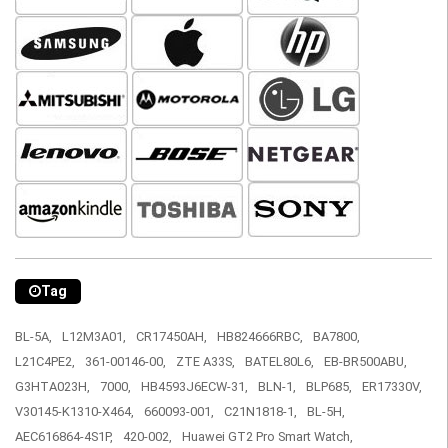
Tag
BL-5A,
L12M3A01,
CR17450AH,
HB824666RBC,
BA7800,
L21C4PE2,
361-00146-00,
ZTE A33S,
BATEL80L6,
EB-BR500ABU,
G3HTA023H,
7000,
HB4593J6ECW-31,
BLN-1,
BLP685,
ER17330V,
V30145-K1310-X464,
660093-001,
C21N1818-1,
BL-5H,
AEC616864-4S1P,
420-002,
Huawei GT2 Pro Smart Watch,