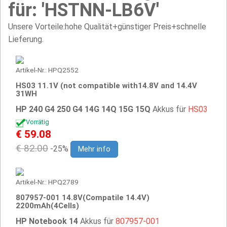
für: 'HSTNN-LB6V'
Unsere Vorteile:hohe Qualität+günstiger Preis+schnelle
Lieferung.
Artikel-Nr.: HPQ2552
HS03 11.1V (not compatible with14.8V and 14.4V
31WH
HP 240 G4 250 G4 14G 14Q 15G 15Q
Akkus für
HS03
Vorrätig
€ 59.08
€ 82.00
-25%
Mehr info
Artikel-Nr.: HPQ2789
807957-001 14.8V(Compatile 14.4V)
2200mAh(4Cells)
HP Notebook 14
Akkus für
807957-001