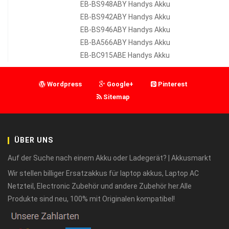
EB-BS948ABY Handys Akku
EB-BS942ABY Handys Akku
EB-BS946ABY Handys Akku
EB-BA566ABY Handys Akku
EB-BC915ABE Handys Akku
Wordpress
Google+
Pinterest
Sitemap
ÜBER UNS
Auf der Suche nach einem Akku oder Ladegerät? | Akkusmarkt
Wir stellen billiger Ersatzakkus für laptop akkus, Laptop AC
Netzteil, Electronic Zubehör und andere Zubehör her.Alle
Produkte sind neu, 100% mit Originalen kompatibel!