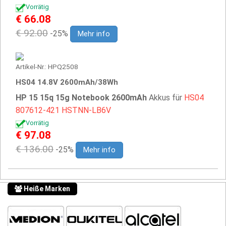
Vorrätig
€ 66.08
€ 92.00
-25%
Mehr info
Artikel-Nr.: HPQ2508
HS04 14.8V 2600mAh/38Wh
HP 15 15q 15g Notebook 2600mAh
Akkus für
HS04
807612-421
HSTNN-LB6V
Vorrätig
€ 97.08
€ 136.00
-25%
Mehr info
Heiße Marken