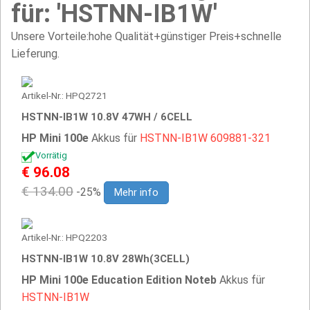
für: 'HSTNN-IB1W'
Unsere Vorteile:hohe Qualität+günstiger Preis+schnelle
Lieferung.
Artikel-Nr.: HPQ2721
HSTNN-IB1W 10.8V 47WH / 6CELL
HP Mini 100e
Akkus für
HSTNN-IB1W
609881-321
Vorrätig
€ 96.08
€ 134.00
-25%
Mehr info
Artikel-Nr.: HPQ2203
HSTNN-IB1W 10.8V 28Wh(3CELL)
HP Mini 100e Education Edition Noteb
Akkus für
HSTNN-IB1W