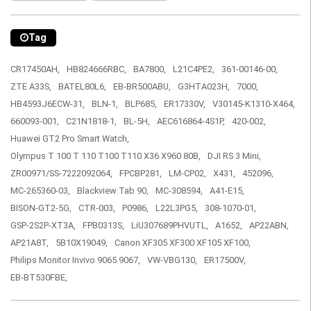
Tag
CR17450AH,
HB824666RBC,
BA7800,
L21C4PE2,
361-00146-00,
ZTE A33S,
BATEL80L6,
EB-BR500ABU,
G3HTA023H,
7000,
HB4593J6ECW-31,
BLN-1,
BLP685,
ER17330V,
V30145-K1310-X464,
660093-001,
C21N1818-1,
BL-5H,
AEC616864-4S1P,
420-002,
Huawei GT2 Pro Smart Watch,
Olympus T 100 T 110 T100 T110 X36 X960 80B,
DJI RS 3 Mini,
ZR00971/SS-7222092064,
FPCBP281,
LM-CP02,
X431,
452096,
MC-265360-03,
Blackview Tab 90,
MC-308594,
A41-E15,
BISON-GT2-5G,
CTR-003,
P0986,
L22L3PG5,
308-1070-01,
GSP-2S2P-XT3A,
FPB0313S,
LiU307689PHVUTL,
A1652,
AP22ABN,
AP21A8T,
5B10X19049,
Canon XF305 XF300 XF105 XF100,
Philips Monitor Invivo 9065 9067,
VW-VBG130,
ER17500V,
EB-BT530FBE,