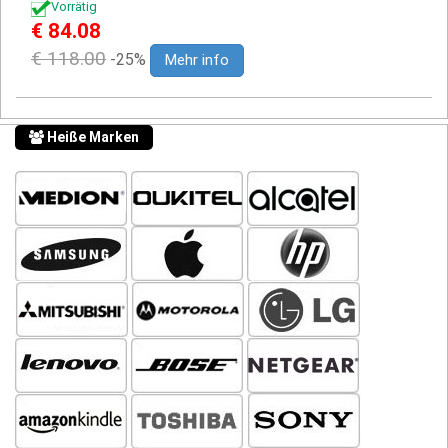
Vorrätig
€ 84.08
€ 118.00
-25%
Mehr info
Heiße Marken