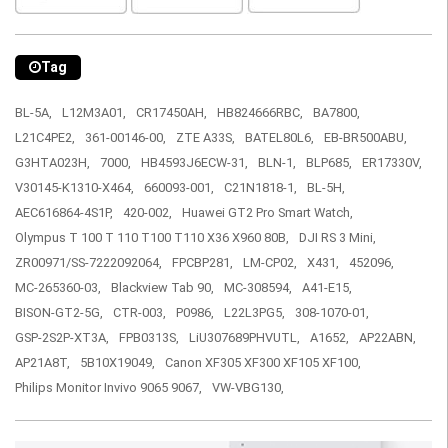
Tag
BL-5A,
L12M3A01,
CR17450AH,
HB824666RBC,
BA7800,
L21C4PE2,
361-00146-00,
ZTE A33S,
BATEL80L6,
EB-BR500ABU,
G3HTA023H,
7000,
HB4593J6ECW-31,
BLN-1,
BLP685,
ER17330V,
V30145-K1310-X464,
660093-001,
C21N1818-1,
BL-5H,
AEC616864-4S1P,
420-002,
Huawei GT2 Pro Smart Watch,
Olympus T 100 T 110 T100 T110 X36 X960 80B,
DJI RS 3 Mini,
ZR00971/SS-7222092064,
FPCBP281,
LM-CP02,
X431,
452096,
MC-265360-03,
Blackview Tab 90,
MC-308594,
A41-E15,
BISON-GT2-5G,
CTR-003,
P0986,
L22L3PG5,
308-1070-01,
GSP-2S2P-XT3A,
FPB0313S,
LiU307689PHVUTL,
A1652,
AP22ABN,
AP21A8T,
5B10X19049,
Canon XF305 XF300 XF105 XF100,
Philips Monitor Invivo 9065 9067,
VW-VBG130,