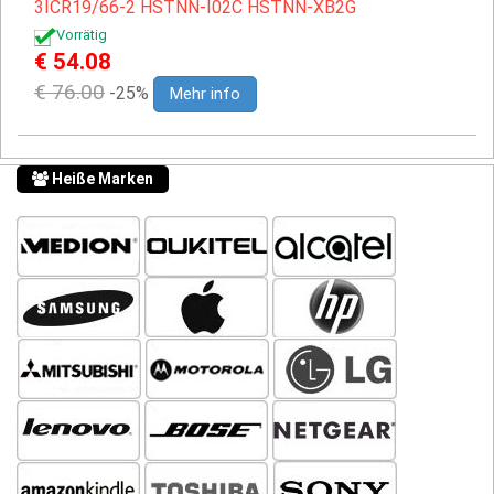
3ICR19/66-2
HSTNN-I02C
HSTNN-XB2G
Vorrätig
€ 54.08
€ 76.00
-25%
Mehr info
Heiße Marken