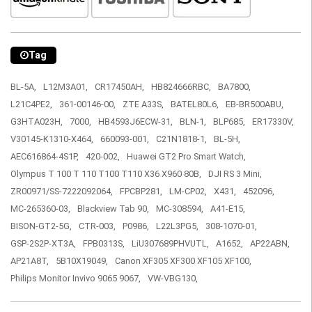
Tag
BL-5A,
L12M3A01,
CR17450AH,
HB824666RBC,
BA7800,
L21C4PE2,
361-00146-00,
ZTE A33S,
BATEL80L6,
EB-BR500ABU,
G3HTA023H,
7000,
HB4593J6ECW-31,
BLN-1,
BLP685,
ER17330V,
V30145-K1310-X464,
660093-001,
C21N1818-1,
BL-5H,
AEC616864-4S1P,
420-002,
Huawei GT2 Pro Smart Watch,
Olympus T 100 T 110 T100 T110 X36 X960 80B,
DJI RS 3 Mini,
ZR00971/SS-7222092064,
FPCBP281,
LM-CP02,
X431,
452096,
MC-265360-03,
Blackview Tab 90,
MC-308594,
A41-E15,
BISON-GT2-5G,
CTR-003,
P0986,
L22L3PG5,
308-1070-01,
GSP-2S2P-XT3A,
FPB0313S,
LiU307689PHVUTL,
A1652,
AP22ABN,
AP21A8T,
5B10X19049,
Canon XF305 XF300 XF105 XF100,
Philips Monitor Invivo 9065 9067,
VW-VBG130,