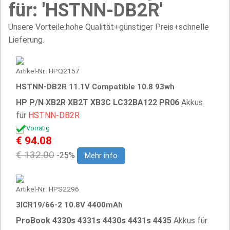
für: 'HSTNN-DB2R'
Unsere Vorteile:hohe Qualität+günstiger Preis+schnelle
Lieferung.
Artikel-Nr.: HPQ2157
HSTNN-DB2R 11.1V Compatible 10.8 93wh
HP P/N XB2R XB2T XB3C LC32BA122 PR06
Akkus
für
HSTNN-DB2R
Vorrätig
€ 94.08
€ 132.00
-25%
Mehr info
Artikel-Nr.: HPS2296
3ICR19/66-2 10.8V 4400mAh
ProBook 4330s 4331s 4430s 4431s 4435
Akkus für