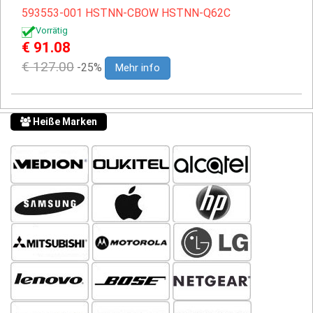
593553-001
HSTNN-CBOW
HSTNN-Q62C
Vorrätig
€ 91.08
€ 127.00
-25%
Mehr info
Heiße Marken