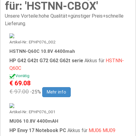
für: 'HSTNN-CBOX'
Unsere Vorteile:hohe Qualität+günstiger Preis+schnelle
Lieferung.
Artikel-Nr.: EPHP076_002
HSTNN-Q60C 10.8V 4400mah
HP G42 G42t G72 G62 G62t serie
Akkus für
HSTNN-
Q60C
Vorrätig
€ 69.08
€ 97.00
-25%
Mehr info
Artikel-Nr.: EPHP076_001
MU06 10.8V 4400mAH
HP Envy 17 Notebook PC
Akkus für
MU06
MU09