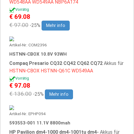
WD548AA
WD549AA
NBP6A174
Vorrätig
€ 69.08
€ 97.00
-25%
Mehr info
Artikel-Nr.: COM2396
HSTNN-CBOX 10.8V 93WH
Compaq Presario CQ32 CQ42 CQ62 CQ72
Akkus für
HSTNN-CBOX
HSTNN-Q61C
WD549AA
Vorrätig
€ 97.08
€ 136.00
-25%
Mehr info
Artikel-Nr.: EPHP094
593553-001 11.1V 8800mah
HP Pavilion dm4-1000 dm4-1001tu dm4-
Akkus für