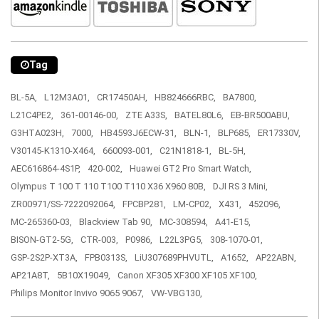
Tag
BL-5A,
L12M3A01,
CR17450AH,
HB824666RBC,
BA7800,
L21C4PE2,
361-00146-00,
ZTE A33S,
BATEL80L6,
EB-BR500ABU,
G3HTA023H,
7000,
HB4593J6ECW-31,
BLN-1,
BLP685,
ER17330V,
V30145-K1310-X464,
660093-001,
C21N1818-1,
BL-5H,
AEC616864-4S1P,
420-002,
Huawei GT2 Pro Smart Watch,
Olympus T 100 T 110 T100 T110 X36 X960 80B,
DJI RS 3 Mini,
ZR00971/SS-7222092064,
FPCBP281,
LM-CP02,
X431,
452096,
MC-265360-03,
Blackview Tab 90,
MC-308594,
A41-E15,
BISON-GT2-5G,
CTR-003,
P0986,
L22L3PG5,
308-1070-01,
GSP-2S2P-XT3A,
FPB0313S,
LiU307689PHVUTL,
A1652,
AP22ABN,
AP21A8T,
5B10X19049,
Canon XF305 XF300 XF105 XF100,
Philips Monitor Invivo 9065 9067,
VW-VBG130,