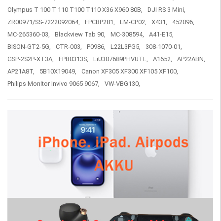
Olympus T 100 T 110 T100 T110 X36 X960 80B,
DJI RS 3 Mini,
ZR00971/SS-7222092064,
FPCBP281,
LM-CP02,
X431,
452096,
MC-265360-03,
Blackview Tab 90,
MC-308594,
A41-E15,
BISON-GT2-5G,
CTR-003,
P0986,
L22L3PG5,
308-1070-01,
GSP-2S2P-XT3A,
FPB0313S,
LiU307689PHVUTL,
A1652,
AP22ABN,
AP21A8T,
5B10X19049,
Canon XF305 XF300 XF105 XF100,
Philips Monitor Invivo 9065 9067,
VW-VBG130,