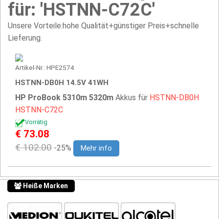
für: 'HSTNN-C72C'
Unsere Vorteile:hohe Qualität+günstiger Preis+schnelle
Lieferung.
Artikel-Nr.: HPE2574
HSTNN-DB0H 14.5V 41WH
HP ProBook 5310m 5320m
Akkus für
HSTNN-DB0H
HSTNN-C72C
Vorrätig
€ 73.08
€ 102.00
-25%
Mehr info
Heiße Marken