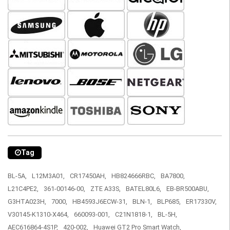
Tag
BL-5A,
L12M3A01,
CR17450AH,
HB824666RBC,
BA7800,
L21C4PE2,
361-00146-00,
ZTE A33S,
BATEL80L6,
EB-BR500ABU,
G3HTA023H,
7000,
HB4593J6ECW-31,
BLN-1,
BLP685,
ER17330V,
V30145-K1310-X464,
660093-001,
C21N1818-1,
BL-5H,
AEC616864-4S1P,
420-002,
Huawei GT2 Pro Smart Watch,