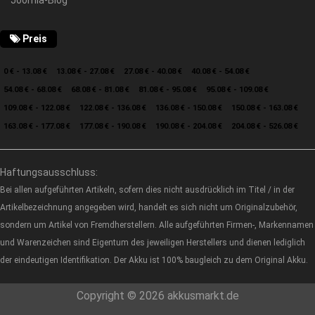
Joomla-Blog
Preis
0 € - 13.08 €
13.08 € - 27.08 €
27.08 € - 40.08 €
40.08 € - 54.08 €
54.08 € - 68.08 €
68.08 € - 81.08 €
81.08 € - 95.08 €
95.08 € - 109.08 €
109.08 € - 122.08 €
122.08 € - 136.08 €
136.08 € - 150.08 €
150.08 € - 163.08 €
163.08 € - 177.08 €
177.08 € - 190.08 €
190.08 € - 204.08 €
204.08 € - 526.08 €
Haftungsausschluss:
Bei allen aufgeführten Artikeln, sofern dies nicht ausdrücklich im Titel / in der
Artikelbezeichnung angegeben wird, handelt es sich nicht um Originalzubehör,
sondern um Artikel von Fremdherstellern. Alle aufgeführten Firmen-, Markennamen
und Warenzeichen sind Eigentum des jeweiligen Herstellers und dienen lediglich
der eindeutigen Identifikation. Der Akku ist 100% baugleich zu dem Original Akku.
Copyright © 2026 akkusmarkt.de