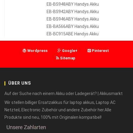
EB-BS948ABY Handys Akku
EB-BS942ABY Handys Akku
EB-BS946ABY Handys Akku
EB-BA566ABY Handys Akku
EB-BC915ABE Handys Akku
Wordpress
Google+
Pinterest
Sitemap
ÜBER UNS
Auf der Suche nach einem Akku oder Ladegerät? | Akkusmarkt
Wir stellen billiger Ersatzakkus für laptop akkus, Laptop AC
Netzteil, Electronic Zubehör und andere Zubehör her.Alle
Produkte sind neu, 100% mit Originalen kompatibel!