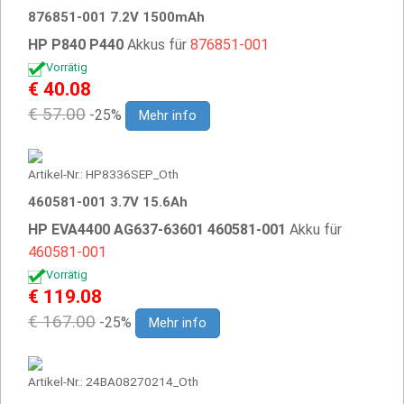
876851-001 7.2V 1500mAh
HP P840 P440
Akkus für
876851-001
Vorrätig
€ 40.08
€ 57.00
-25%
Mehr info
Artikel-Nr.: HP8336SEP_Oth
460581-001 3.7V 15.6Ah
HP EVA4400 AG637-63601 460581-001
Akku für
460581-001
Vorrätig
€ 119.08
€ 167.00
-25%
Mehr info
Artikel-Nr.: 24BA08270214_Oth