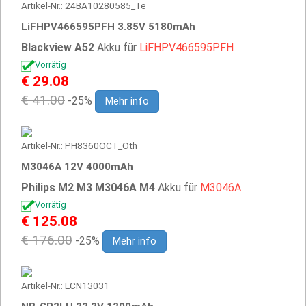
Artikel-Nr.: 24BA10280585_Te
LiFHPV466595PFH 3.85V 5180mAh
Blackview A52
Akku für
LiFHPV466595PFH
Vorrätig
€ 29.08
€ 41.00
-25%
Mehr info
Artikel-Nr.: PH8360OCT_Oth
M3046A 12V 4000mAh
Philips M2 M3 M3046A M4
Akku für
M3046A
Vorrätig
€ 125.08
€ 176.00
-25%
Mehr info
Artikel-Nr.: ECN13031