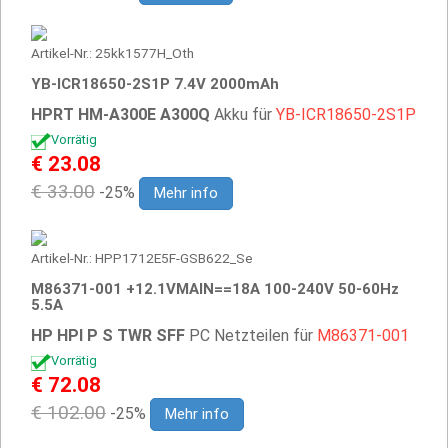
Artikel-Nr.: 25kk1577H_Oth
YB-ICR18650-2S1P 7.4V 2000mAh
HPRT HM-A300E A300Q
Akku für
YB-ICR18650-2S1P
Vorrätig
€ 23.08
€ 33.00
-25%
Mehr info
Artikel-Nr.: HPP1712E5F-GSB622_Se
M86371-001 +12.1VMAIN==18A 100-240V 50-60Hz
5.5A
HP HPI P S TWR SFF
PC Netzteilen für
M86371-001
Vorrätig
€ 72.08
€ 102.00
-25%
Mehr info