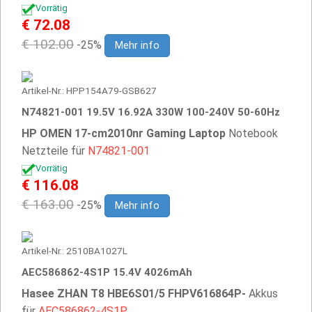
Vorrätig
€ 72.08
€ 102.00
-25%
Mehr info
Artikel-Nr.: HPP154A79-GSB627
N74821-001 19.5V 16.92A 330W 100-240V 50-60Hz
HP OMEN 17-cm2010nr Gaming Laptop
Notebook
Netzteile für
N74821-001
Vorrätig
€ 116.08
€ 163.00
-25%
Mehr info
Artikel-Nr.: 2510BA1027L
AEC586862-4S1P 15.4V 4026mAh
Hasee ZHAN T8 HBE6S01/5 FHPV616864P-
Akkus
für
AEC586862-4S1P