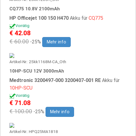
CQ775 10.8V 2100mAh
HP Officejet 100 150 H470
Akku für
CQ775
Vorrätig
€ 42.08
€ 60.00
-25%
Mehr info
Artikel-Nr.: 25kk1168M-CA_Oth
10HP-SCU 12V 3000mAh
Medtronic 3200497-000 3200407-001 RE
Akku für
10HP-SCU
Vorrätig
€ 71.08
€ 100.00
-25%
Mehr info
Artikel-Nr.: HPQ25MA1818