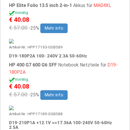
HP Elite Folio 13.5 inch 2-in-1
Akkus für
MA04XL
Vorrätig
€ 40.08
€ 57.00
-25%
Mehr info
Artikel-Nr.: HPP17193-GSB589
D19-180P2A 100- 240V 2.3A 50-60Hz
HP 400 G7 600 G6 SFF
Notebook Netzteile für
D19-
180P2A
Vorrätig
€ 40.08
€ 57.00
-25%
Mehr info
Artikel-Nr.: HPP17189-GSB588
D19-210P1A +12.1V ==17.36A 100-240V 50-60Hz
2.5A