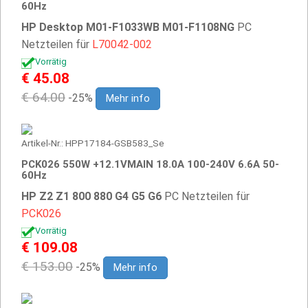
60Hz
HP Desktop M01-F1033WB M01-F1108NG
PC
Netzteilen für
L70042-002
Vorrätig
€ 45.08
€ 64.00
-25%
Mehr info
Artikel-Nr.: HPP17184-GSB583_Se
PCK026 550W +12.1VMAIN 18.0A 100-240V 6.6A 50-
60Hz
HP Z2 Z1 800 880 G4 G5 G6
PC Netzteilen für
PCK026
Vorrätig
€ 109.08
€ 153.00
-25%
Mehr info