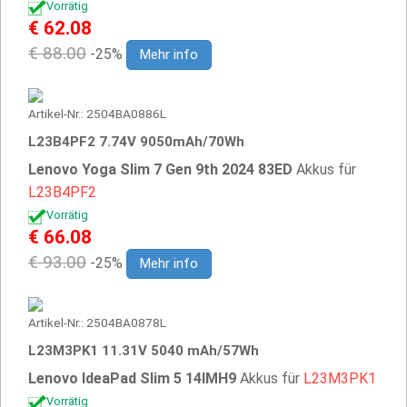
Vorrätig
€ 62.08
€ 88.00
-25%
Mehr info
Artikel-Nr.: 2504BA0886L
L23B4PF2 7.74V 9050mAh/70Wh
Lenovo Yoga Slim 7 Gen 9th 2024 83ED
Akkus für
L23B4PF2
Vorrätig
€ 66.08
€ 93.00
-25%
Mehr info
Artikel-Nr.: 2504BA0878L
L23M3PK1 11.31V 5040 mAh/57Wh
Lenovo IdeaPad Slim 5 14IMH9
Akkus für
L23M3PK1
Vorrätig