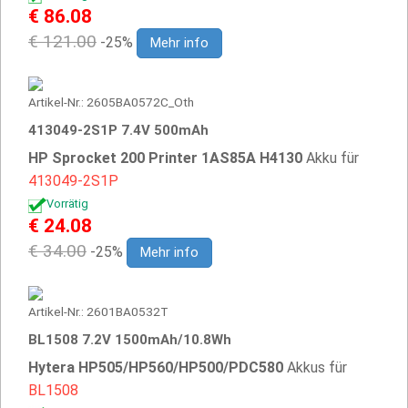
€ 86.08
€ 121.00
-25%
Mehr info
Artikel-Nr.: 2605BA0572C_Oth
413049-2S1P 7.4V 500mAh
HP Sprocket 200 Printer 1AS85A H4130
Akku für
413049-2S1P
Vorrätig
€ 24.08
€ 34.00
-25%
Mehr info
Artikel-Nr.: 2601BA0532T
BL1508 7.2V 1500mAh/10.8Wh
Hytera HP505/HP560/HP500/PDC580
Akkus für
BL1508