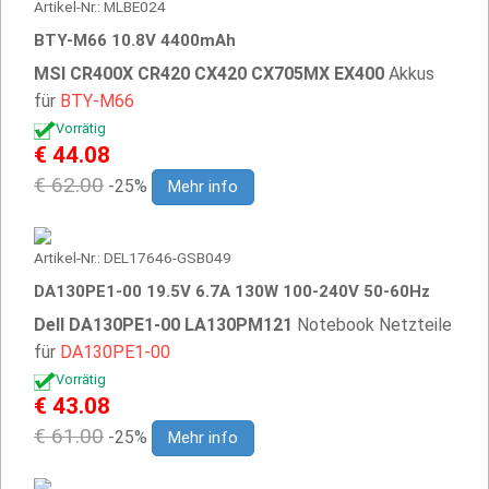
Artikel-Nr.: MLBE024
BTY-M66 10.8V 4400mAh
MSI CR400X CR420 CX420 CX705MX EX400
Akkus
für
BTY-M66
Vorrätig
€ 44.08
€ 62.00
-25%
Mehr info
Artikel-Nr.: DEL17646-GSB049
DA130PE1-00 19.5V 6.7A 130W 100-240V 50-60Hz
Dell DA130PE1-00 LA130PM121
Notebook Netzteile
für
DA130PE1-00
Vorrätig
€ 43.08
€ 61.00
-25%
Mehr info