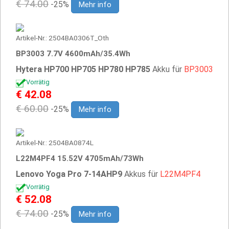
€ 74.00
-25%
Mehr info
Artikel-Nr.: 2504BA0306T_Oth
BP3003 7.7V 4600mAh/35.4Wh
Hytera HP700 HP705 HP780 HP785
Akku für
BP3003
Vorrätig
€ 42.08
€ 60.00
-25%
Mehr info
Artikel-Nr.: 2504BA0874L
L22M4PF4 15.52V 4705mAh/73Wh
Lenovo Yoga Pro 7-14AHP9
Akkus für
L22M4PF4
Vorrätig
€ 52.08
€ 74.00
-25%
Mehr info