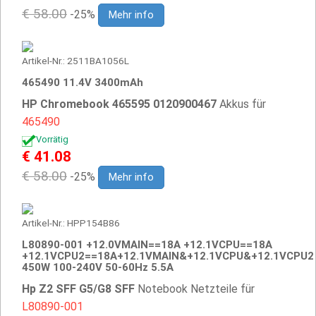
€ 58.00
-25%
Mehr info
Artikel-Nr.: 2511BA1056L
465490 11.4V 3400mAh
HP Chromebook 465595 0120900467
Akkus für
465490
Vorrätig
€ 41.08
€ 58.00
-25%
Mehr info
Artikel-Nr.: HPP154B86
L80890-001 +12.0VMAIN==18A +12.1VCPU==18A
+12.1VCPU2==18A+12.1VMAIN&+12.1VCPU&+12.1VCPU2
450W 100-240V 50-60Hz 5.5A
Hp Z2 SFF G5/G8 SFF
Notebook Netzteile für
L80890-001