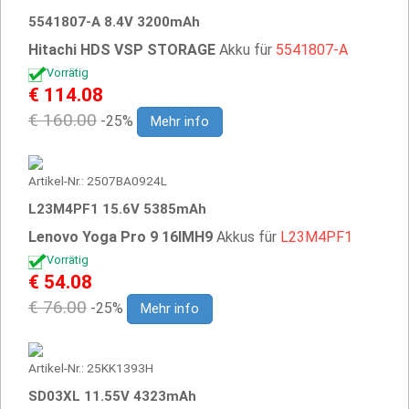
5541807-A 8.4V 3200mAh
Hitachi HDS VSP STORAGE
Akku für
5541807-A
Vorrätig
€ 114.08
€ 160.00
-25%
Mehr info
Artikel-Nr.: 2507BA0924L
L23M4PF1 15.6V 5385mAh
Lenovo Yoga Pro 9 16IMH9
Akkus für
L23M4PF1
Vorrätig
€ 54.08
€ 76.00
-25%
Mehr info
Artikel-Nr.: 25KK1393H
SD03XL 11.55V 4323mAh