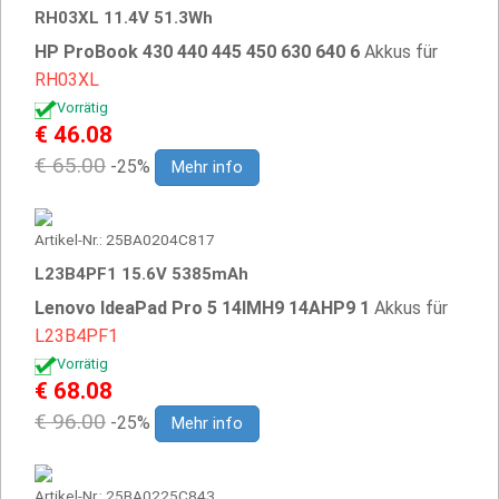
RH03XL 11.4V 51.3Wh
HP ProBook 430 440 445 450 630 640 6
Akkus für
RH03XL
Vorrätig
€ 46.08
€ 65.00
-25%
Mehr info
Artikel-Nr.: 25BA0204C817
L23B4PF1 15.6V 5385mAh
Lenovo IdeaPad Pro 5 14IMH9 14AHP9 1
Akkus für
L23B4PF1
Vorrätig
€ 68.08
€ 96.00
-25%
Mehr info
Artikel-Nr.: 25BA0225C843