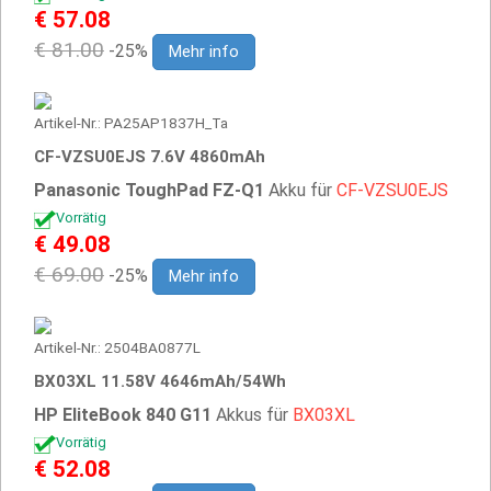
€ 57.08
€ 81.00
-25%
Mehr info
Artikel-Nr.: PA25AP1837H_Ta
CF-VZSU0EJS 7.6V 4860mAh
Panasonic ToughPad FZ-Q1
Akku für
CF-VZSU0EJS
Vorrätig
€ 49.08
€ 69.00
-25%
Mehr info
Artikel-Nr.: 2504BA0877L
BX03XL 11.58V 4646mAh/54Wh
HP EliteBook 840 G11
Akkus für
BX03XL
Vorrätig
€ 52.08