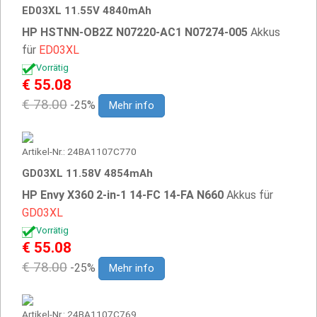
ED03XL 11.55V 4840mAh
HP HSTNN-OB2Z N07220-AC1 N07274-005
Akkus
für
ED03XL
Vorrätig
€ 55.08
€ 78.00
-25%
Mehr info
Artikel-Nr.: 24BA1107C770
GD03XL 11.58V 4854mAh
HP Envy X360 2-in-1 14-FC 14-FA N660
Akkus für
GD03XL
Vorrätig
€ 55.08
€ 78.00
-25%
Mehr info
Artikel-Nr.: 24BA1107C769