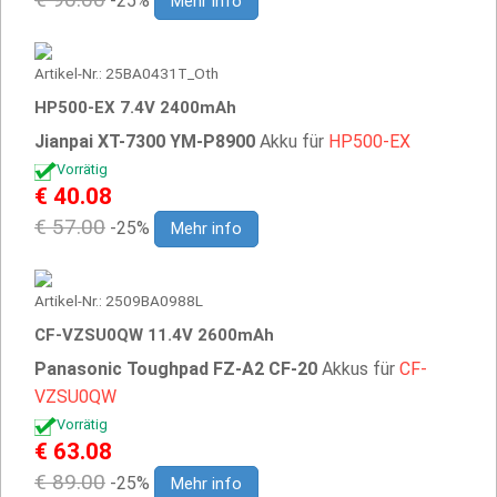
-25%
Mehr info
Artikel-Nr.: 25BA0431T_Oth
HP500-EX 7.4V 2400mAh
Jianpai XT-7300 YM-P8900
Akku für
HP500-EX
Vorrätig
€ 40.08
€ 57.00
-25%
Mehr info
Artikel-Nr.: 2509BA0988L
CF-VZSU0QW 11.4V 2600mAh
Panasonic Toughpad FZ-A2 CF-20
Akkus für
CF-
VZSU0QW
Vorrätig
€ 63.08
€ 89.00
-25%
Mehr info