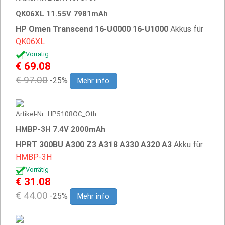
QK06XL 11.55V 7981mAh
HP Omen Transcend 16-U0000 16-U1000
Akkus für
QK06XL
Vorrätig
€ 69.08
€ 97.00
-25%
Mehr info
Artikel-Nr.: HP5108OC_Oth
HMBP-3H 7.4V 2000mAh
HPRT 300BU A300 Z3 A318 A330 A320 A3
Akku für
HMBP-3H
Vorrätig
€ 31.08
€ 44.00
-25%
Mehr info