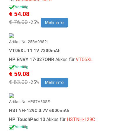
Vorrätig
€ 54.08
€ 76.00
-25%
Mehr info
Artikel-Nr.: 25BA0982L
VT06XL 11.1V 7200mAh
HP ENVY 17-327ONR
Akkus für
VT06XL
Vorrätig
€ 59.08
€ 83.00
-25%
Mehr info
Artikel-Nr.: HP57A83SE
HSTNH-129C 3.7V 6000mAh
HP TouchPad 10
Akkus für
HSTNH-129C
Vorrätig