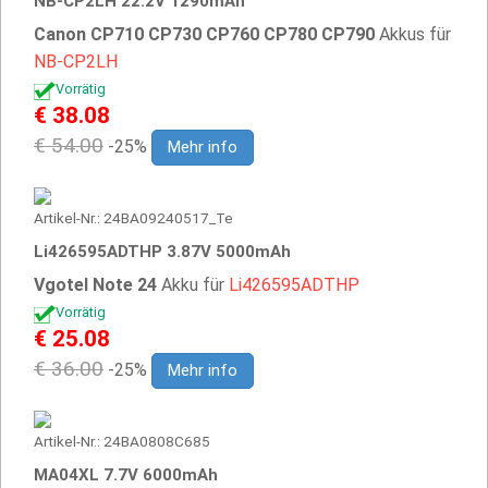
NB-CP2LH 22.2V 1290mAh
Canon CP710 CP730 CP760 CP780 CP790
Akkus für
NB-CP2LH
Vorrätig
€ 38.08
€ 54.00
-25%
Mehr info
Artikel-Nr.: 24BA09240517_Te
Li426595ADTHP 3.87V 5000mAh
Vgotel Note 24
Akku für
Li426595ADTHP
Vorrätig
€ 25.08
€ 36.00
-25%
Mehr info
Artikel-Nr.: 24BA0808C685
MA04XL 7.7V 6000mAh