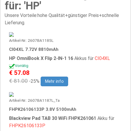
für: 'HP'
Unsere Vorteile:hohe Qualität+günstiger Preis+schnelle
Lieferung.
Artikel-Nr.: 2607BA1185L
CI04XL 7.72V 8810mAh
HP OmniBook X Flip 2-IN-1 16
Akkus für
CI04XL
Vorrätig
€ 57.08
€ 81.00
-25%
Mehr info
Artikel-Nr.: 2607BA1187L_Ta
FHPK26106133P 3.8V 5100mAh
Blackview Pad TAB 30 WiFi FHPK261061
Akku für
FHPK26106133P