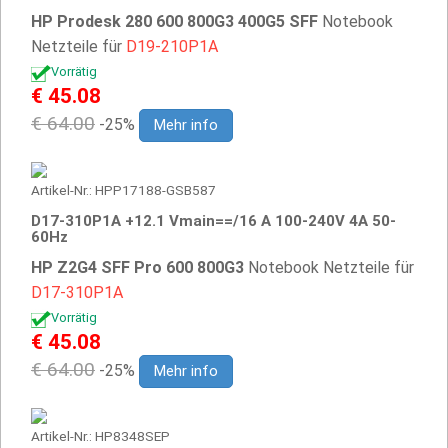
HP Prodesk 280 600 800G3 400G5 SFF
Notebook
Netzteile für
D19-210P1A
Vorrätig
€ 45.08
€ 64.00
-25%
Mehr info
Artikel-Nr.: HPP17188-GSB587
D17-310P1A +12.1 Vmain==/16 A 100-240V 4A 50-
60Hz
HP Z2G4 SFF Pro 600 800G3
Notebook Netzteile für
D17-310P1A
Vorrätig
€ 45.08
€ 64.00
-25%
Mehr info
Artikel-Nr.: HP8348SEP