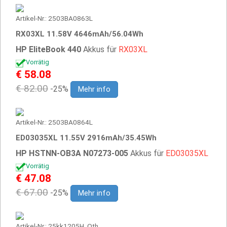
Artikel-Nr.: 2503BA0863L
RX03XL 11.58V 4646mAh/56.04Wh
HP EliteBook 440
Akkus für
RX03XL
Vorrätig
€ 58.08
€ 82.00
-25%
Mehr info
Artikel-Nr.: 2503BA0864L
ED03035XL 11.55V 2916mAh/35.45Wh
HP HSTNN-OB3A N07273-005
Akkus für
ED03035XL
Vorrätig
€ 47.08
€ 67.00
-25%
Mehr info
Artikel-Nr.: 25kk1205H_Oth