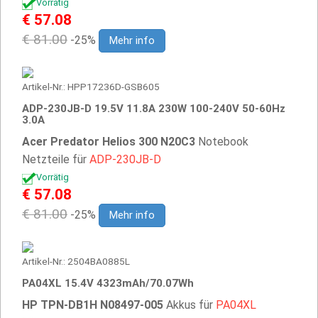
Vorrätig
€ 57.08
€ 81.00
-25%
Mehr info
Artikel-Nr.: HPP17236D-GSB605
ADP-230JB-D 19.5V 11.8A 230W 100-240V 50-60Hz
3.0A
Acer Predator Helios 300 N20C3
Notebook
Netzteile für
ADP-230JB-D
Vorrätig
€ 57.08
€ 81.00
-25%
Mehr info
Artikel-Nr.: 2504BA0885L
PA04XL 15.4V 4323mAh/70.07Wh
HP TPN-DB1H N08497-005
Akkus für
PA04XL