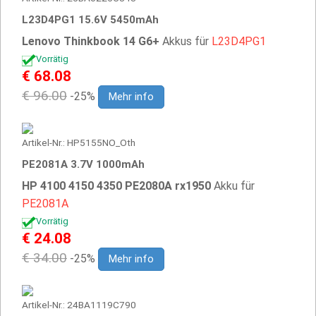
L23D4PG1 15.6V 5450mAh
Lenovo Thinkbook 14 G6+
Akkus für
L23D4PG1
Vorrätig
€ 68.08
€ 96.00
-25%
Mehr info
Artikel-Nr.: HP5155NO_Oth
PE2081A 3.7V 1000mAh
HP 4100 4150 4350 PE2080A rx1950
Akku für
PE2081A
Vorrätig
€ 24.08
€ 34.00
-25%
Mehr info
Artikel-Nr.: 24BA1119C790