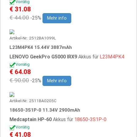
Vorrätig
€ 31.08
€ 44.00
-25%
Mehr info
Artikel-Nr.: 2512BA1099L
L23M4PK4 15.44V 3887mAh
LENOVO GeekPro G5000 IRX9
Akkus für
L23M4PK4
Vorrätig
€ 64.08
€ 90.00
-25%
Mehr info
Artikel-Nr.: 2511BA0205C
18650-3S1P-0 11.34V 2900mAh
Medcaptain HP-60
Akkus für
18650-3S1P-0
Vorrätig
€ 41.08