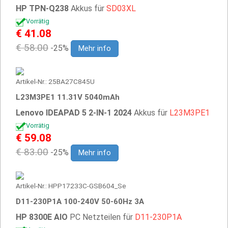
HP TPN-Q238
Akkus für
SD03XL
Vorrätig
€ 41.08
€ 58.00
-25%
Mehr info
Artikel-Nr.: 25BA27C845U
L23M3PE1 11.31V 5040mAh
Lenovo IDEAPAD 5 2-IN-1 2024
Akkus für
L23M3PE1
Vorrätig
€ 59.08
€ 83.00
-25%
Mehr info
Artikel-Nr.: HPP17233C-GSB604_Se
D11-230P1A 100-240V 50-60Hz 3A
HP 8300E AIO
PC Netzteilen für
D11-230P1A