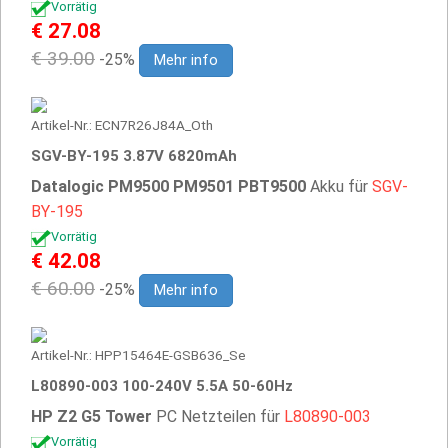
Vorrätig
€ 27.08
€ 39.00
-25%
Mehr info
Artikel-Nr.: ECN7R26J84A_Oth
SGV-BY-195 3.87V 6820mAh
Datalogic PM9500 PM9501 PBT9500
Akku für
SGV-
BY-195
Vorrätig
€ 42.08
€ 60.00
-25%
Mehr info
Artikel-Nr.: HPP15464E-GSB636_Se
L80890-003 100-240V 5.5A 50-60Hz
HP Z2 G5 Tower
PC Netzteilen für
L80890-003
Vorrätig