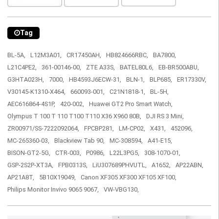
Tag
BL-5A,
L12M3A01,
CR17450AH,
HB824666RBC,
BA7800,
L21C4PE2,
361-00146-00,
ZTE A33S,
BATEL80L6,
EB-BR500ABU,
G3HTA023H,
7000,
HB4593J6ECW-31,
BLN-1,
BLP685,
ER17330V,
V30145-K1310-X464,
660093-001,
C21N1818-1,
BL-5H,
AEC616864-4S1P,
420-002,
Huawei GT2 Pro Smart Watch,
Olympus T 100 T 110 T100 T110 X36 X960 80B,
DJI RS 3 Mini,
ZR00971/SS-7222092064,
FPCBP281,
LM-CP02,
X431,
452096,
MC-265360-03,
Blackview Tab 90,
MC-308594,
A41-E15,
BISON-GT2-5G,
CTR-003,
P0986,
L22L3PG5,
308-1070-01,
GSP-2S2P-XT3A,
FPB0313S,
LiU307689PHVUTL,
A1652,
AP22ABN,
AP21A8T,
5B10X19049,
Canon XF305 XF300 XF105 XF100,
Philips Monitor Invivo 9065 9067,
VW-VBG130,