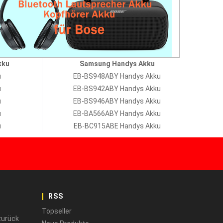
kku
Samsung Handys Akku
u
EB-BS948ABY Handys Akku
u
EB-BS942ABY Handys Akku
u
EB-BS946ABY Handys Akku
u
EB-BA566ABY Handys Akku
u
EB-BC915ABE Handys Akku
RSS
Topseller
zurück