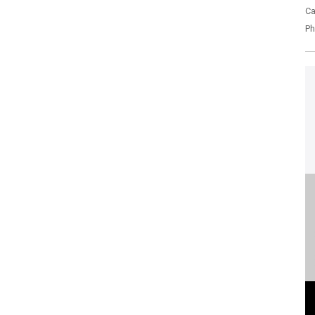
Ca
Ph