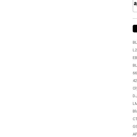
BL
L2
EB
BL
66
42
Ol
DJ
LM
Bl
CT
GS
A