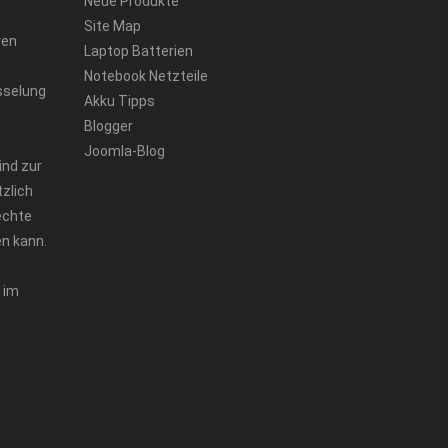
Neue Produkte
Site Map
ren
Laptop Batterien
Notebook Netzteile
sselung
Akku Tipps
Blogger
Joomla-Blog
ind zur
zlich
echte
n kann.
 im