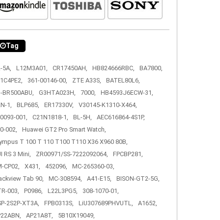
Tag
-5A,
L12M3A01,
CR17450AH,
HB824666RBC,
BA7800,
1C4PE2,
361-00146-00,
ZTE A33S,
BATEL80L6,
-BR500ABU,
G3HTA023H,
7000,
HB4593J6ECW-31,
N-1,
BLP685,
ER17330V,
V30145-K1310-X464,
0093-001,
C21N1818-1,
BL-5H,
AEC616864-4S1P,
0-002,
Huawei GT2 Pro Smart Watch,
ympus T 100 T 110 T100 T110 X36 X960 80B,
I RS 3 Mini,
ZR00971/SS-7222092064,
FPCBP281,
-CP02,
X431,
452096,
MC-265360-03,
ackview Tab 90,
MC-308594,
A41-E15,
BISON-GT2-5G,
R-003,
P0986,
L22L3PG5,
308-1070-01,
P-2S2P-XT3A,
FPB0313S,
LiU307689PHVUTL,
A1652,
P22ABN,
AP21A8T,
5B10X19049,