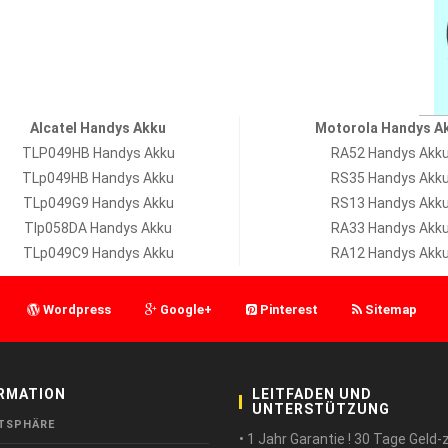
Alcatel Handys Akku
Motorola Handys A
TLP049HB Handys Akku
RA52 Handys Akk
TLp049HB Handys Akku
RS35 Handys Akk
TLp049G9 Handys Akku
RS13 Handys Akk
Tlp058DA Handys Akku
RA33 Handys Akk
TLp049C9 Handys Akku
RA12 Handys Akk
Wordpress
Google+
Pinterest
Sitemap
RMATION
LEITFADEN UND
UNTERSTÜTZUNG
TSPHÄRE
• 1 Jahr Garantie ! 30 Tage Geld-