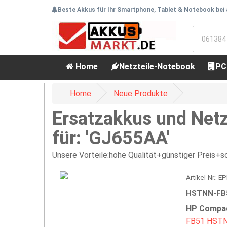
Beste Akkus für Ihr Smartphone, Tablet & Notebook bei
Home
Netzteile-Notebook
PC
Home
Neue Produkte
Ersatzakkus und Netz
für: 'GJ655AA'
Unsere Vorteile:hohe Qualität+günstiger Preis+sc
Artikel-Nr.:
HSTNN-FB5
HP Compaq
FB51
HSTN