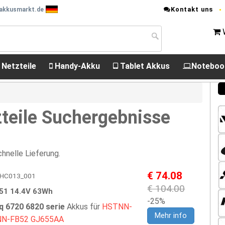
Kontakt uns
 akkusmarkt.de
 Netzteile
Handy-Akku
Tablet Akkus
Noteboo
teile Suchergebnisse
hnelle Lieferung.
€ 74.08
 EPHC013_001
€ 104.00
1 14.4V 63Wh
-25%
 6720 6820 serie
Akkus für
HSTNN-
Mehr info
N-FB52
GJ655AA