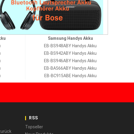
kku
Samsung Handys Akku
u
EB-BS948ABY Handys Akku
u
EB-BS942ABY Handys Akku
u
EB-BS946ABY Handys Akku
u
EB-BA566ABY Handys Akku
u
EB-BC915ABE Handys Akku
RSS
Topseller
zurück