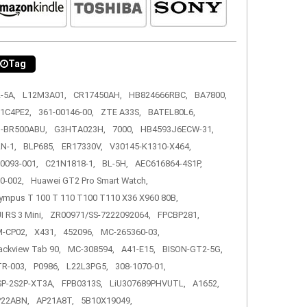
Tag
-5A,
L12M3A01,
CR17450AH,
HB824666RBC,
BA7800,
1C4PE2,
361-00146-00,
ZTE A33S,
BATEL80L6,
-BR500ABU,
G3HTA023H,
7000,
HB4593J6ECW-31,
N-1,
BLP685,
ER17330V,
V30145-K1310-X464,
0093-001,
C21N1818-1,
BL-5H,
AEC616864-4S1P,
0-002,
Huawei GT2 Pro Smart Watch,
ympus T 100 T 110 T100 T110 X36 X960 80B,
I RS 3 Mini,
ZR00971/SS-7222092064,
FPCBP281,
-CP02,
X431,
452096,
MC-265360-03,
ackview Tab 90,
MC-308594,
A41-E15,
BISON-GT2-5G,
R-003,
P0986,
L22L3PG5,
308-1070-01,
P-2S2P-XT3A,
FPB0313S,
LiU307689PHVUTL,
A1652,
P22ABN,
AP21A8T,
5B10X19049,