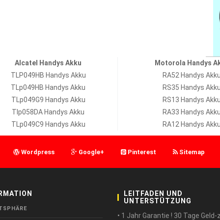
Alcatel Handys Akku
Motorola Handys A
TLP049HB Handys Akku
RA52 Handys Akk
TLp049HB Handys Akku
RS35 Handys Akk
TLp049G9 Handys Akku
RS13 Handys Akk
Tlp058DA Handys Akku
RA33 Handys Akk
TLp049C9 Handys Akku
RA12 Handys Akk
Wordpress
Google+
Pinterest
Sitemap
RMATION
LEITFADEN UND
UNTERSTÜTZUNG
TSPHÄRE
• 1 Jahr Garantie ! 30 Tage Geld-