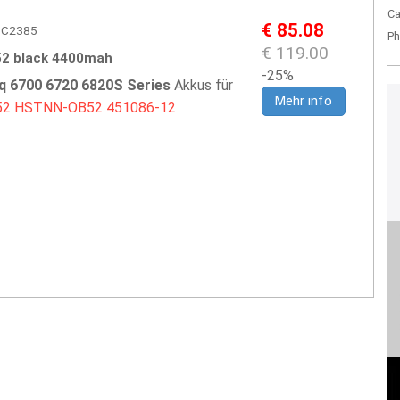
Ca
€ 85.08
HPC2385
Ph
€ 119.00
2 black 4400mah
-25%
 6700 6720 6820S Series
Akkus für
Mehr info
52
HSTNN-OB52
451086-12