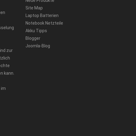
Neue Produkte
Site Map
ren
Laptop Batterien
Notebook Netzteile
sselung
Akku Tipps
Blogger
Joomla-Blog
ind zur
zlich
echte
n kann.
 im