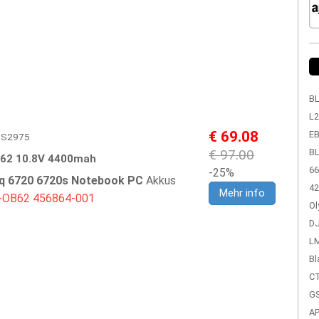
BL
L2
€ 69.08
EB
HPS2975
€ 97.00
BL
62 10.8V 4400mah
66
-25%
 6720 6720s Notebook PC
Akkus
42
Mehr info
-OB62
456864-001
Ol
DJ
LM
Bl
CT
GS
A