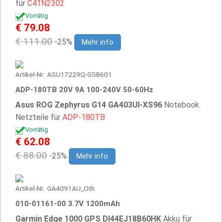
für
C41N2302
Vorrätig
€ 79.08
€ 111.00
-25%
Mehr info
Artikel-Nr.: ASU17229Q-GSB601
ADP-180TB 20V 9A 100-240V 50-60Hz
Asus ROG Zephyrus G14 GA403UI-XS96
Notebook
Netzteile für
ADP-180TB
Vorrätig
€ 62.08
€ 88.00
-25%
Mehr info
Artikel-Nr.: GA4091AU_Oth
010-01161-00 3.7V 1200mAh
Garmin Edge 1000 GPS DI44EJ18B60HK
Akku für