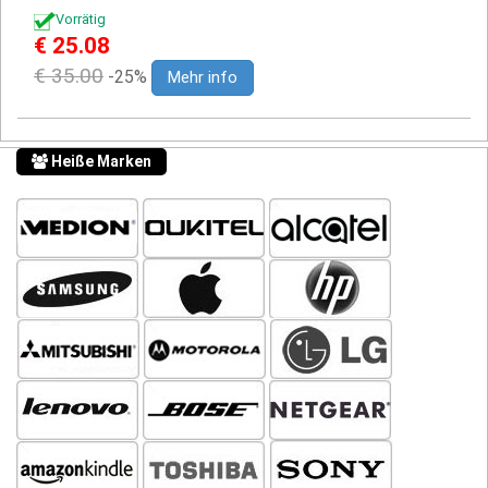
Vorrätig
€ 25.08
€ 35.00
-25%
Mehr info
Heiße Marken