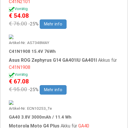
C41N2101
Vorrätig
€ 54.08
€ 76.00
-25%
Mehr info
Artikel-Nr.: AS7348MAY
C41N1908 15.4V 76Wh
Asus ROG Zephyrus G14 GA401IU GA401I
Akkus für
C41N1908
Vorrätig
€ 67.08
€ 95.00
-25%
Mehr info
Artikel-Nr.: ECN10253_Te
GA40 3.8V 3000mAh / 11.4 Wh
Motorola Moto G4 Plus
Akku für
GA40