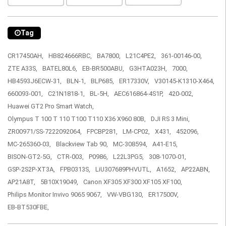
Tag
CR17450AH,
HB824666RBC,
BA7800,
L21C4PE2,
361-00146-00,
ZTE A33S,
BATEL80L6,
EB-BR500ABU,
G3HTA023H,
7000,
HB4593J6ECW-31,
BLN-1,
BLP685,
ER17330V,
V30145-K1310-X464,
660093-001,
C21N1818-1,
BL-5H,
AEC616864-4S1P,
420-002,
Huawei GT2 Pro Smart Watch,
Olympus T 100 T 110 T100 T110 X36 X960 80B,
DJI RS 3 Mini,
ZR00971/SS-7222092064,
FPCBP281,
LM-CP02,
X431,
452096,
MC-265360-03,
Blackview Tab 90,
MC-308594,
A41-E15,
BISON-GT2-5G,
CTR-003,
P0986,
L22L3PG5,
308-1070-01,
GSP-2S2P-XT3A,
FPB0313S,
LiU307689PHVUTL,
A1652,
AP22ABN,
AP21A8T,
5B10X19049,
Canon XF305 XF300 XF105 XF100,
Philips Monitor Invivo 9065 9067,
VW-VBG130,
ER17500V,
EB-BT530FBE,