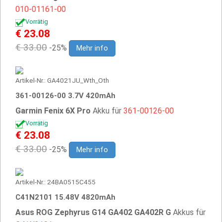
010-01161-00
Vorrätig
€ 23.08
€ 33.00
-25%
Mehr info
Artikel-Nr.: GA4021JU_Wth_Oth
361-00126-00 3.7V 420mAh
Garmin Fenix 6X Pro
Akku für
361-00126-00
Vorrätig
€ 23.08
€ 33.00
-25%
Mehr info
Artikel-Nr.: 24BA0515C455
C41N2101 15.48V 4820mAh
Asus ROG Zephyrus G14 GA402 GA402R G
Akkus für