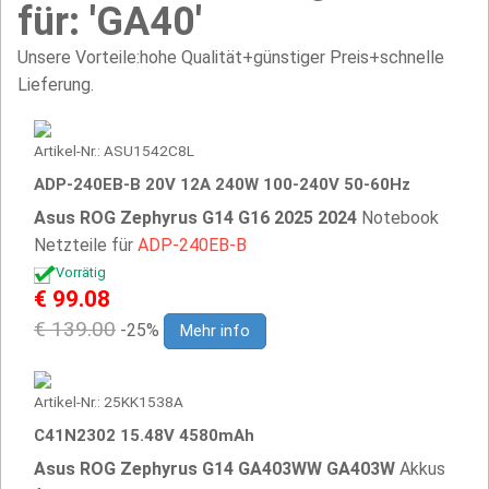
für: 'GA40'
Unsere Vorteile:hohe Qualität+günstiger Preis+schnelle
Lieferung.
Artikel-Nr.: ASU1542C8L
ADP-240EB-B 20V 12A 240W 100-240V 50-60Hz
Asus ROG Zephyrus G14 G16 2025 2024
Notebook
Netzteile für
ADP-240EB-B
Vorrätig
€ 99.08
€ 139.00
-25%
Mehr info
Artikel-Nr.: 25KK1538A
C41N2302 15.48V 4580mAh
Asus ROG Zephyrus G14 GA403WW GA403W
Akkus