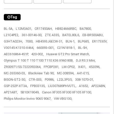
Tag
BL-5A,
L12M3A01,
CR17450AH,
HB824666RBC,
BA7800,
L21C4PE2,
361-00146-00,
ZTE A33S,
BATEL80L6,
EB-BR500ABU,
G3HTA023H,
7000,
HB4593J6ECW-31,
BLN-1,
BLP685,
ER17330V,
V30145-K1310-X464,
660093-001,
C21N1818-1,
BL-5H,
AEC616864-4S1P,
420-002,
Huawei GT2 Pro Smart Watch,
Olympus T 100 T 110 T100 T110 X36 X960 80B,
DJI RS 3 Mini,
ZR00971/SS-7222092064,
FPCBP281,
LM-CP02,
X431,
452096,
MC-265360-03,
Blackview Tab 90,
MC-308594,
A41-E15,
BISON-GT2-5G,
CTR-003,
P0986,
L22L3PG5,
308-1070-01,
GSP-2S2P-XT3A,
FPB0313S,
LiU307689PHVUTL,
A1652,
AP22ABN,
AP21A8T,
5B10X19049,
Canon XF305 XF300 XF105 XF100,
Philips Monitor Invivo 9065 9067,
VW-VBG130,