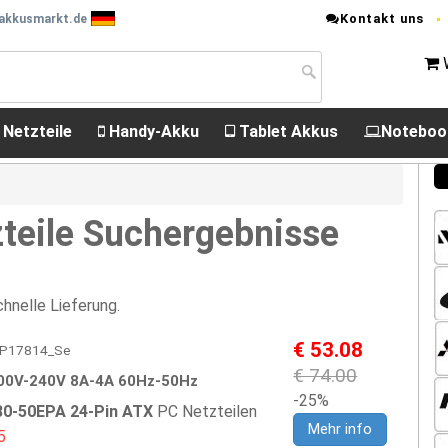
Kontakt uns
 akkusmarkt.de
 Netzteile
Handy-Akku
Tablet Akkus
Noteboo
teile Suchergebnisse
hnelle Lieferung.
€ 53.08
 FSP17814_Se
€ 74.00
00V-240V 8A-4A 60Hz-50Hz
-25%
0-50EPA 24-Pin ATX
PC Netzteilen
Mehr info
5