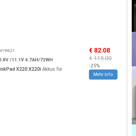
€ 82.08
LEN19I621
€ 115.00
0.8V /11.1V 6.7AH/72WH
-25%
inkPad X220 X220i
Akkus für
Mehr info