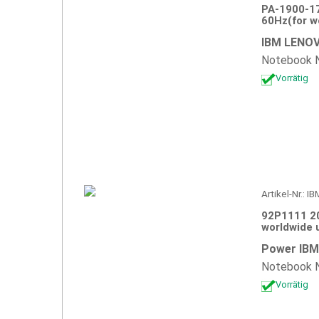
PA-1900-17
60Hz(for w
IBM LENOV
Notebook N
Vorrätig
Artikel-Nr.: 
92P1111 2
worldwide 
Power IBM
Notebook N
Vorrätig