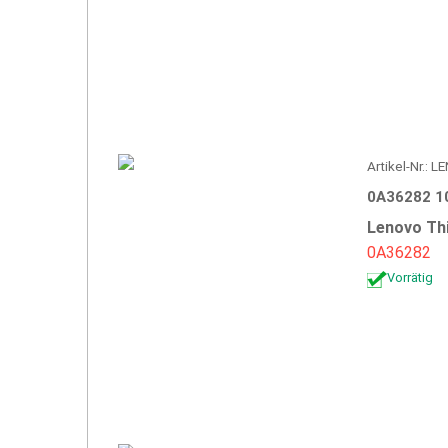
Artikel-Nr.: 
0A36282 1
Lenovo Th
0A36282
Vorrätig