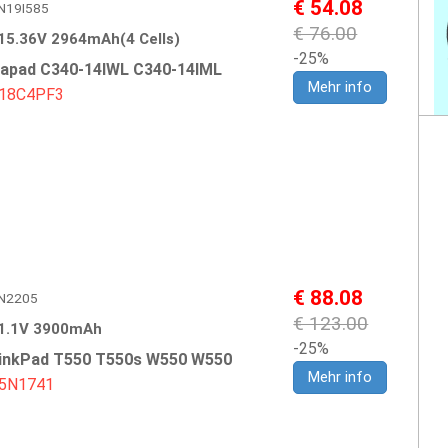
€ 54.08
LEN19I585
€ 76.00
15.36V 2964mAh(4 Cells)
-25%
eapad C340-14IWL C340-14IML
Mehr info
18C4PF3
€ 88.08
LEN2205
€ 123.00
1.1V 3900mAh
-25%
inkPad T550 T550s W550 W550
Mehr info
5N1741