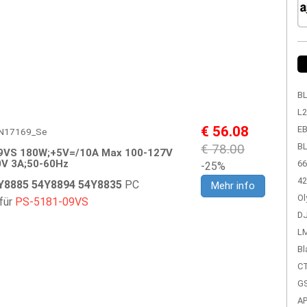
BL
L2
€ 56.08
EB
 LEN17169_Se
€ 78.00
BL
9VS 180W;+5V=/10A Max 100-127V
0V 3A;50-60Hz
66
-25%
42
Y8885 54Y8894 54Y8835
PC
Mehr info
Ol
 für
PS-5181-09VS
DJ
LM
Bl
CT
GS
A