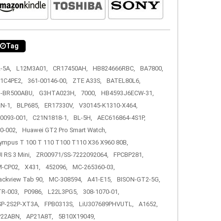
Tag
-5A,
L12M3A01,
CR17450AH,
HB824666RBC,
BA7800,
1C4PE2,
361-00146-00,
ZTE A33S,
BATEL80L6,
-BR500ABU,
G3HTA023H,
7000,
HB4593J6ECW-31,
N-1,
BLP685,
ER17330V,
V30145-K1310-X464,
0093-001,
C21N1818-1,
BL-5H,
AEC616864-4S1P,
0-002,
Huawei GT2 Pro Smart Watch,
ympus T 100 T 110 T100 T110 X36 X960 80B,
I RS 3 Mini,
ZR00971/SS-7222092064,
FPCBP281,
-CP02,
X431,
452096,
MC-265360-03,
ackview Tab 90,
MC-308594,
A41-E15,
BISON-GT2-5G,
R-003,
P0986,
L22L3PG5,
308-1070-01,
P-2S2P-XT3A,
FPB0313S,
LiU307689PHVUTL,
A1652,
P22ABN,
AP21A8T,
5B10X19049,