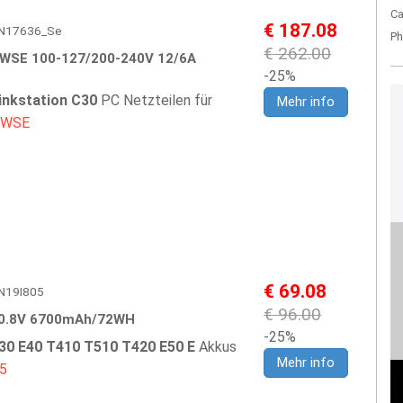
Ca
€ 187.08
 LEN17636_Se
Ph
€ 262.00
WSE 100-127/200-240V 12/6A
-25%
inkstation C30
PC Netzteilen für
Mehr info
0WSE
€ 69.08
LEN19I805
€ 96.00
0.8V 6700mAh/72WH
-25%
30 E40 T410 T510 T420 E50 E
Akkus
Mehr info
5