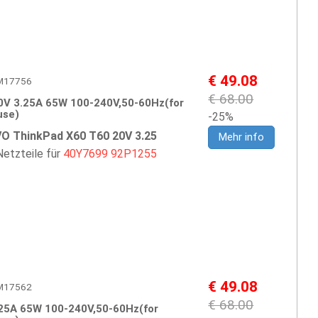
€ 49.08
IBM17756
€ 68.00
0V 3.25A 65W 100-240V,50-60Hz(for
use)
-25%
O ThinkPad X60 T60 20V 3.25
Mehr info
etzteile für
40Y7699
92P1255
€ 49.08
IBM17562
€ 68.00
25A 65W 100-240V,50-60Hz(for