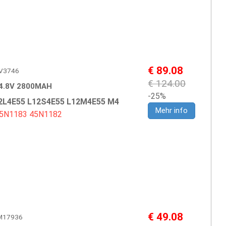
€ 89.08
LEV3746
€ 124.00
4.8V 2800MAH
-25%
2L4E55 L12S4E55 L12M4E55 M4
Mehr info
5N1183
45N1182
€ 49.08
IBM17936