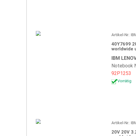
Artikel-Nr.: 
40Y7699 2
worldwide 
IBM LENOV
Notebook N
92P1253
Vorrätig
Artikel-Nr.: 
20V 20V 3.