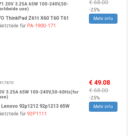
€ 68.00
1 20V 3.25A 65W 100-240V,50-
orldwide use)
-25%
O ThinkPad Z61t X60 T60 T61
Mehr info
etzteile für
PA-1900-171
€ 49.08
IBM17870
€ 68.00
0V 3.25A 65W 100-240V,50-60Hz(for
use)
-25%
 Lenovo 92p1212 92p1213 65W
Mehr info
etzteile für
92P1111