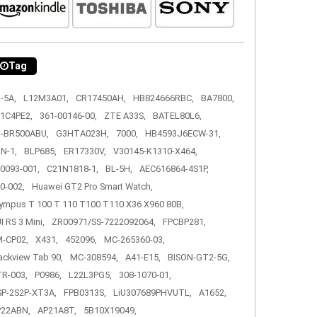
Tag
-5A,
L12M3A01,
CR17450AH,
HB824666RBC,
BA7800,
1C4PE2,
361-00146-00,
ZTE A33S,
BATEL80L6,
-BR500ABU,
G3HTA023H,
7000,
HB4593J6ECW-31,
N-1,
BLP685,
ER17330V,
V30145-K1310-X464,
0093-001,
C21N1818-1,
BL-5H,
AEC616864-4S1P,
0-002,
Huawei GT2 Pro Smart Watch,
ympus T 100 T 110 T100 T110 X36 X960 80B,
I RS 3 Mini,
ZR00971/SS-7222092064,
FPCBP281,
-CP02,
X431,
452096,
MC-265360-03,
ackview Tab 90,
MC-308594,
A41-E15,
BISON-GT2-5G,
R-003,
P0986,
L22L3PG5,
308-1070-01,
P-2S2P-XT3A,
FPB0313S,
LiU307689PHVUTL,
A1652,
P22ABN,
AP21A8T,
5B10X19049,