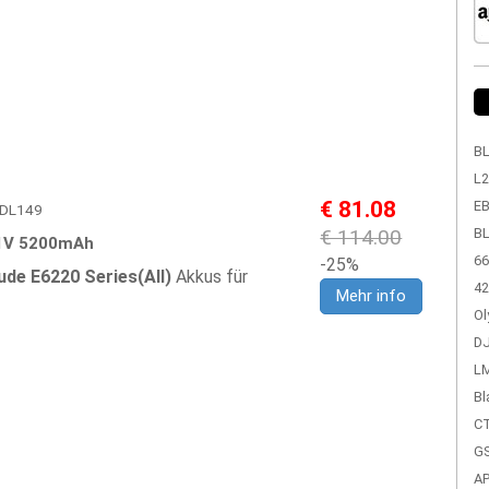
BL
L2
€ 81.08
EB
EPDL149
€ 114.00
BL
1V 5200mAh
66
-25%
ude E6220 Series(All)
Akkus für
42
Mehr info
Ol
DJ
LM
Bl
CT
GS
A