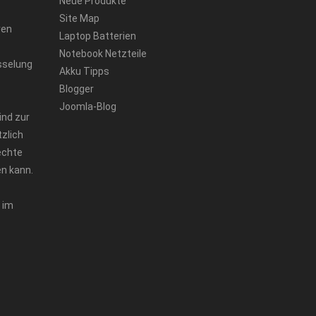
Neue Produkte
Site Map
ren
Laptop Batterien
Notebook Netzteile
sselung
Akku Tipps
Blogger
Joomla-Blog
ind zur
zlich
echte
n kann.
 im