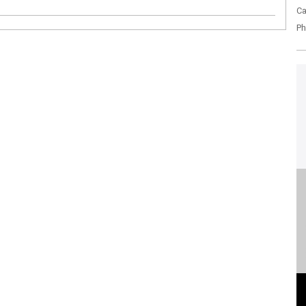
Ca
Ph