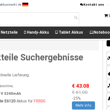
Kontakt uns
 akkusmarkt.de
 Netzteile
Handy-Akku
Tablet Akkus
Noteboo
teile Suchergebnisse
hnelle Lieferung.
€ 43.08
25BA0994L
€ 61.00
1V 5240mAh
-25%
ude E6120
Akkus für
FRR0G
Mehr info