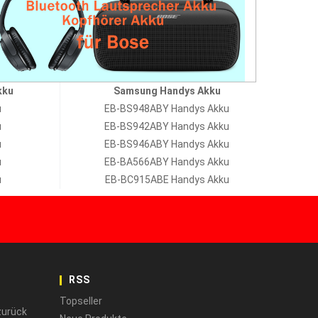
kku
Samsung Handys Akku
u
EB-BS948ABY Handys Akku
u
EB-BS942ABY Handys Akku
u
EB-BS946ABY Handys Akku
u
EB-BA566ABY Handys Akku
u
EB-BC915ABE Handys Akku
RSS
Topseller
zurück