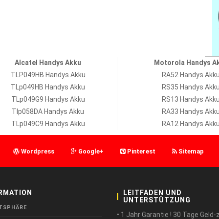
Alcatel Handys Akku
Motorola Handys A
TLP049HB Handys Akku
RA52 Handys Akk
TLp049HB Handys Akku
RS35 Handys Akk
TLp049G9 Handys Akku
RS13 Handys Akk
Tlp058DA Handys Akku
RA33 Handys Akk
TLp049C9 Handys Akku
RA12 Handys Akk
Wordpress
Google+
Pinterest
Sitemap
RMATION
LEITFADEN UND
UNTERSTÜTZUNG
TSPHÄRE
• 1 Jahr Garantie ! 30 Tage Geld-