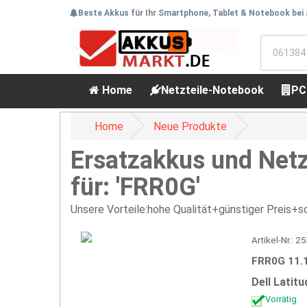
Beste Akkus für Ihr Smartphone, Tablet & Notebook bei
Home
Netzteile-Notebook
PC
Home
Neue Produkte
Ersatzakkus und Netz
für: 'FRR0G'
Unsere Vorteile:hohe Qualität+günstiger Preis+sc
Artikel-Nr.: 
FRR0G 11.
Dell Latit
Vorrätig