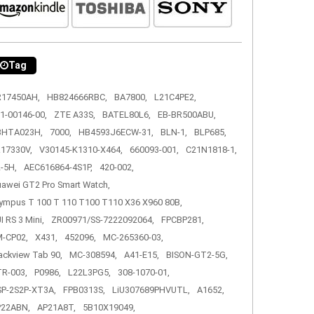
Tag
R17450AH,
HB824666RBC,
BA7800,
L21C4PE2,
1-00146-00,
ZTE A33S,
BATEL80L6,
EB-BR500ABU,
3HTA023H,
7000,
HB4593J6ECW-31,
BLN-1,
BLP685,
17330V,
V30145-K1310-X464,
660093-001,
C21N1818-1,
-5H,
AEC616864-4S1P,
420-002,
awei GT2 Pro Smart Watch,
ympus T 100 T 110 T100 T110 X36 X960 80B,
I RS 3 Mini,
ZR00971/SS-7222092064,
FPCBP281,
-CP02,
X431,
452096,
MC-265360-03,
ackview Tab 90,
MC-308594,
A41-E15,
BISON-GT2-5G,
R-003,
P0986,
L22L3PG5,
308-1070-01,
P-2S2P-XT3A,
FPB0313S,
LiU307689PHVUTL,
A1652,
P22ABN,
AP21A8T,
5B10X19049,