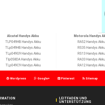
Alcatel Handys Akku
Motorola Handys A
TLP049HB Handys Akku
RA52 Handys Akk
TLp049HB Handys Akku
RS35 Handys Akk
TLp049G9 Handys Akku
RS13 Handys Akk
Tlp058DA Handys Akku
RA33 Handys Akk
TLp049C9 Handys Akku
RA12 Handys Akk
Wordpress
Google+
Pinterest
Sitemap
RMATION
LEITFADEN UND
UNTERSTÜTZUNG