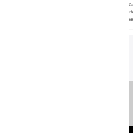
Ca
Ph
EB