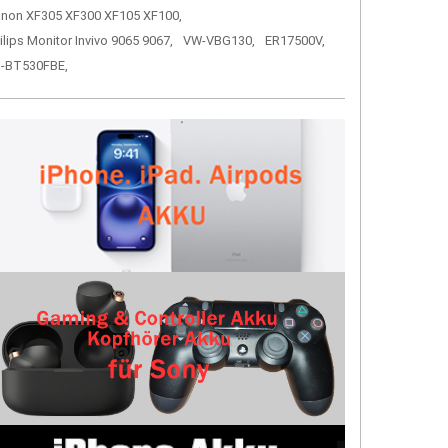
non XF305 XF300 XF105 XF100,
ilips Monitor Invivo 9065 9067,
VW-VBG130,
ER17500V,
-BT530FBE,