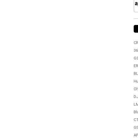
C
36
G
ER
BL
Hu
Ol
DJ
LM
Bl
CT
GS
A