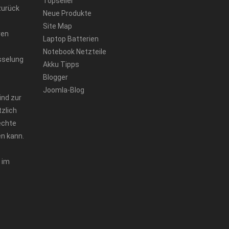
Topseller
zurück
Neue Produkte
Site Map
ren
Laptop Batterien
Notebook Netzteile
sselung
Akku Tipps
Blogger
Joomla-Blog
ind zur
zlich
echte
n kann.
 im