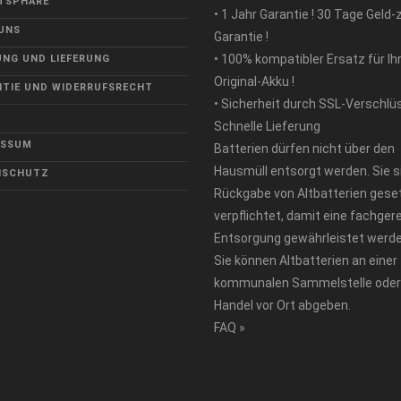
TSPHÄRE
• 1 Jahr Garantie ! 30 Tage Geld-
UNS
Garantie !
• 100% kompatibler Ersatz für Ih
NG UND LIEFERUNG
Original-Akku !
TIE UND WIDERRUFSRECHT
• Sicherheit durch SSL-Verschlü
Schnelle Lieferung
ESSUM
Batterien dürfen nicht über den
Hausmüll entsorgt werden. Sie s
NSCHUTZ
Rückgabe von Altbatterien geset
verpflichtet, damit eine fachger
Entsorgung gewährleistet werde
Sie können Altbatterien an einer
kommunalen Sammelstelle oder
Handel vor Ort abgeben.
FAQ »