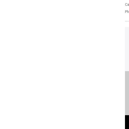
Ca
Ph