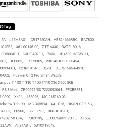
Tag
-5A,
L12M3A01,
CR17450AH,
HB824666RBC,
BA7800,
1C4PE2,
361-00146-00,
ZTE A33S,
BATEL80L6,
-BR500ABU,
G3HTA023H,
7000,
HB4593J6ECW-31,
N-1,
BLP685,
ER17330V,
V30145-K1310-X464,
0093-001,
C21N1818-1,
BL-5H,
AEC616864-4S1P,
0-002,
Huawei GT2 Pro Smart Watch,
ympus T 100 T 110 T100 T110 X36 X960 80B,
I RS 3 Mini,
ZR00971/SS-7222092064,
FPCBP281,
-CP02,
X431,
452096,
MC-265360-03,
ackview Tab 90,
MC-308594,
A41-E15,
BISON-GT2-5G,
R-003,
P0986,
L22L3PG5,
308-1070-01,
P-2S2P-XT3A,
FPB0313S,
LiU307689PHVUTL,
A1652,
P22ABN,
AP21A8T,
5B10X19049,