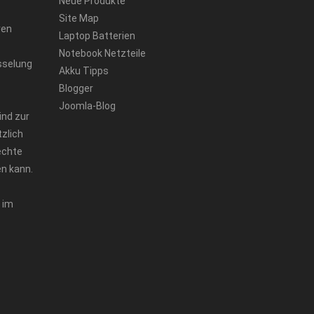
Neue Produkte
Site Map
ren
Laptop Batterien
Notebook Netzteile
sselung
Akku Tipps
Blogger
Joomla-Blog
ind zur
zlich
echte
n kann.
 im