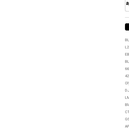
BL
L2
EB
BL
66
42
Ol
DJ
LM
Bl
CT
GS
A