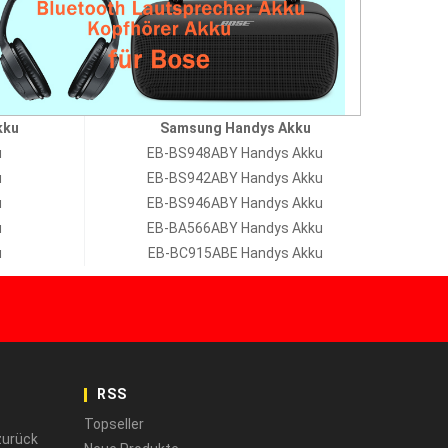
kku
Samsung Handys Akku
u
EB-BS948ABY Handys Akku
u
EB-BS942ABY Handys Akku
u
EB-BS946ABY Handys Akku
u
EB-BA566ABY Handys Akku
u
EB-BC915ABE Handys Akku
RSS
Topseller
zurück