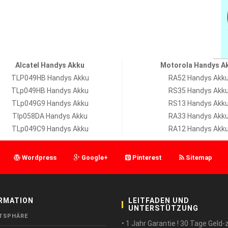
Alcatel Handys Akku
Motorola Handys A
TLP049HB Handys Akku
RA52 Handys Akk
TLp049HB Handys Akku
RS35 Handys Akk
TLp049G9 Handys Akku
RS13 Handys Akk
Tlp058DA Handys Akku
RA33 Handys Akk
TLp049C9 Handys Akku
RA12 Handys Akk
Wordpress
Google+
Pinterest
Sitemap
RMATION
LEITFADEN UND
UNTERSTÜTZUNG
TSPHÄRE
• 1 Jahr Garantie ! 30 Tage Geld-