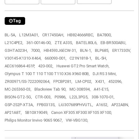
Tag
BL-5A,
L12M3A01,
CR17450AH,
HB824666RBC,
BA7800,
L21C4PE2,
361-00146-00,
ZTE A33S,
BATEL80L6,
EB-BR500ABU,
G3HTA023H,
7000,
HB4593J6ECW-31,
BLN-1,
BLP685,
ER17330V,
V30145-K1310-X464,
660093-001,
C21N1818-1,
BL-5H,
AEC616864-4S1P,
420-002,
Huawei GT2 Pro Smart Watch,
Olympus T 100 T 110 T100 T110 X36 X960 80B,
DJI RS 3 Mini,
ZR00971/SS-7222092064,
FPCBP281,
LM-CP02,
X431,
452096,
MC-265360-03,
Blackview Tab 90,
MC-308594,
A41-E15,
BISON-GT2-5G,
CTR-003,
P0986,
L22L3PG5,
308-1070-01,
GSP-2S2P-XT3A,
FPB0313S,
LiU307689PHVUTL,
A1652,
AP22ABN,
AP21A8T,
5B10X19049,
Canon XF305 XF300 XF105 XF100,
Philips Monitor Invivo 9065 9067,
VW-VBG130,